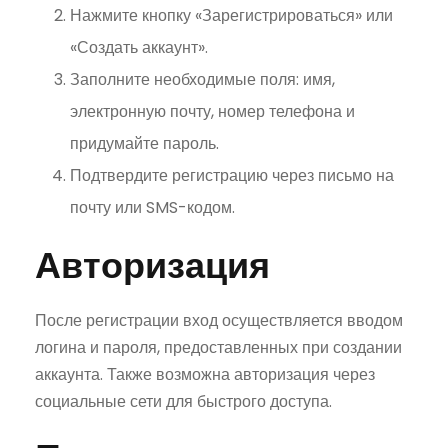
Нажмите кнопку «Зарегистрироваться» или
«Создать аккаунт».
Заполните необходимые поля: имя,
электронную почту, номер телефона и
придумайте пароль.
Подтвердите регистрацию через письмо на
почту или SMS-кодом.
Авторизация
После регистрации вход осуществляется вводом
логина и пароля, предоставленных при создании
аккаунта. Также возможна авторизация через
социальные сети для быстрого доступа.