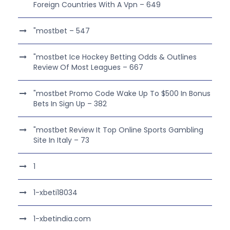
Foreign Countries With A Vpn – 649
"mostbet – 547
"mostbet Ice Hockey Betting Odds & Outlines
Review Of Most Leagues – 667
"mostbet Promo Code Wake Up To $500 In Bonus
Bets In Sign Up – 382
"mostbet Review It Top Online Sports Gambling
Site In Italy – 73
1
1-xbeti18034
1-xbetindia.com