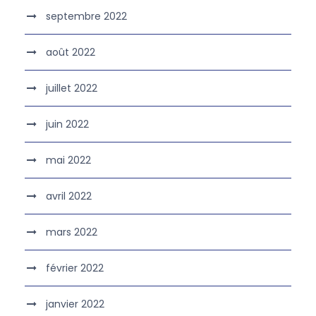
septembre 2022
août 2022
juillet 2022
juin 2022
mai 2022
avril 2022
mars 2022
février 2022
janvier 2022