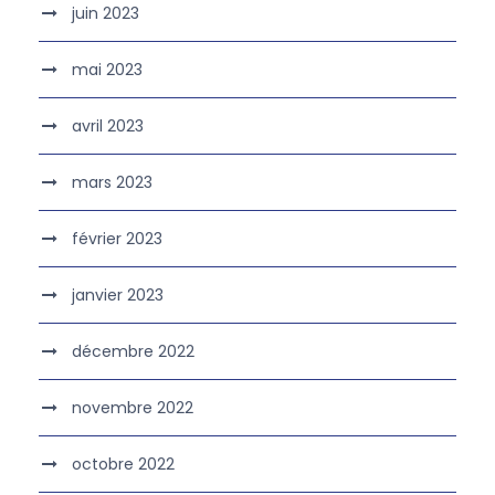
juin 2023
mai 2023
avril 2023
mars 2023
février 2023
janvier 2023
décembre 2022
novembre 2022
octobre 2022