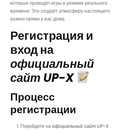
которые проводят игры в режиме реального
времени. Это создаёт атмосферу настоящего
казино прямо у вас дома.
Регистрация и
вход на
официальный
сайт UP-X
Процесс
регистрации
Перейдите на
официальный сайт UP-X
.