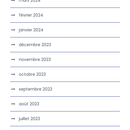
mars 2024
février 2024
janvier 2024
décembre 2023
novembre 2023
octobre 2023
septembre 2023
août 2023
juillet 2023