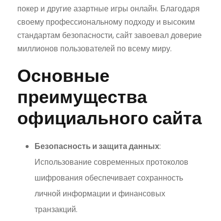
покер и другие азартные игры онлайн. Благодаря
своему профессиональному подходу и высоким
стандартам безопасности, сайт завоевал доверие
миллионов пользователей по всему миру.
Основные
преимущества
официального сайта
Безопасность и защита данных
:
Использование современных протоколов
шифрования обеспечивает сохранность
личной информации и финансовых
транзакций.