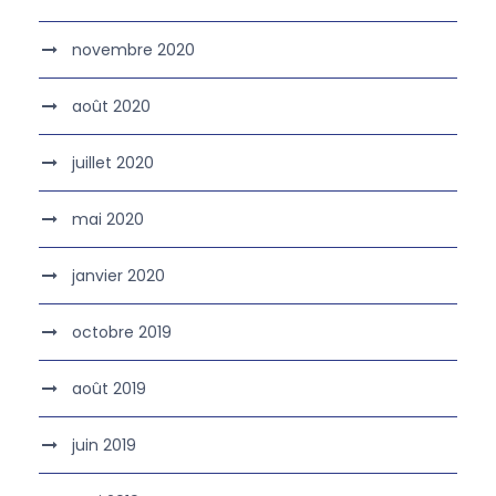
novembre 2020
août 2020
juillet 2020
mai 2020
janvier 2020
octobre 2019
août 2019
juin 2019