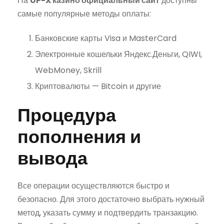
На
UP-X казино официальный сайт
доступны
самые популярные методы оплаты:
Банковские карты Visa и MasterCard
Электронные кошельки Яндекс.Деньги, QIWI,
WebMoney, Skrill
Криптовалюты — Bitcoin и другие
Процедура
пополнения и
вывода
Все операции осуществляются быстро и
безопасно. Для этого достаточно выбрать нужный
метод, указать сумму и подтвердить транзакцию.