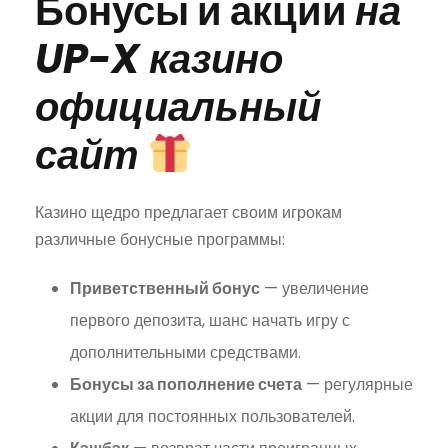
Бонусы и акции
на
UP-X казино
официальный
сайт
Казино щедро предлагает своим игрокам
различные бонусные программы:
Приветственный бонус
— увеличение
первого депозита, шанс начать игру с
дополнительными средствами.
Бонусы за пополнение счета
— регулярные
акции для постоянных пользователей.