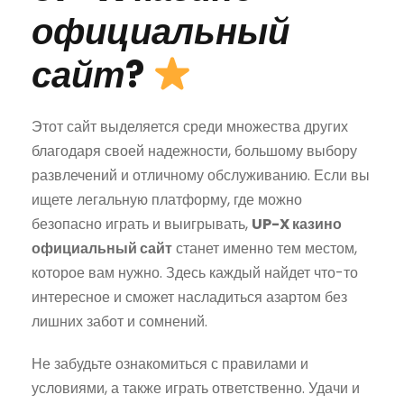
официальный
сайт
?
Этот сайт выделяется среди множества других
благодаря своей надежности, большому выбору
развлечений и отличному обслуживанию. Если вы
ищете легальную платформу, где можно
безопасно играть и выигрывать,
UP-X казино
официальный сайт
станет именно тем местом,
которое вам нужно. Здесь каждый найдет что-то
интересное и сможет насладиться азартом без
лишних забот и сомнений.
Не забудьте ознакомиться с правилами и
условиями, а также играть ответственно. Удачи и