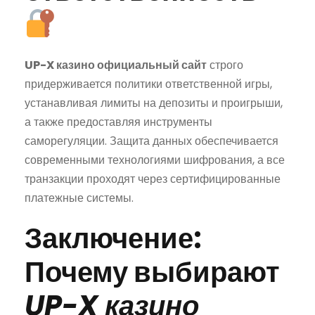
UP-X казино официальный сайт
строго
придерживается политики ответственной игры,
устанавливая лимиты на депозиты и проигрыши,
а также предоставляя инструменты
саморегуляции. Защита данных обеспечивается
современными технологиями шифрования, а все
транзакции проходят через сертифицированные
платежные системы.
Заключение:
Почему выбирают
UP-X казино