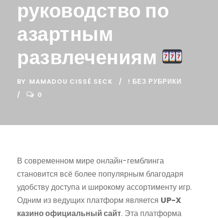
руководство по
азартным
развлечениям
BY
MAMADOU CISSÉ SECK
! БЕЗ РУБРИКИ
0
В современном мире онлайн-гемблинга
становится всё более популярным благодаря
удобству доступа и широкому ассортименту игр.
Одним из ведущих платформ является
UP-X
казино официальный сайт
. Эта платформа