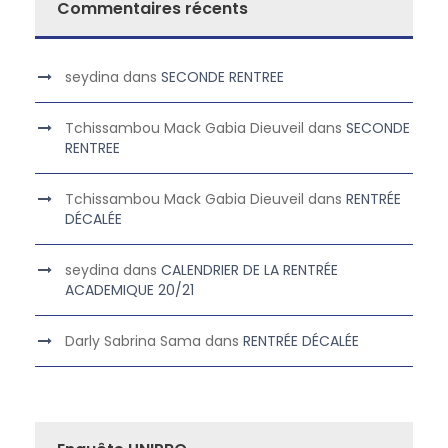
Commentaires récents
seydina
dans
SECONDE RENTREE
Tchissambou Mack Gabia Dieuveil
dans
SECONDE
RENTREE
Tchissambou Mack Gabia Dieuveil
dans
RENTRÉE
DÉCALÉE
seydina
dans
CALENDRIER DE LA RENTRÉE
ACADEMIQUE 20/21
Darly Sabrina Sama
dans
RENTRÉE DÉCALÉE