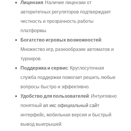
Лицензия
: Наличие лицензии от
авторитетных регуляторов подтверждает
честность и прозрачность работы
платформы.
Богатство игровых возможностей
:
Множество игр, разнообразие автоматов и
турниров.
Поддержка и сервис
: Круглосуточная
служба поддержки помогает решить любые
вопросы быстро и эффективно.
Удобство для пользователей
: Интуитивно
понятный
ап икс официальный сайт
интерфейс, мобильная версия и быстрый
вывод выигрышей.