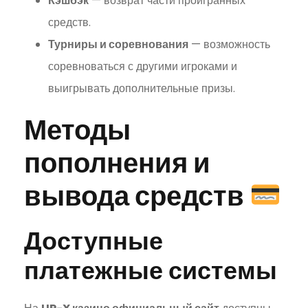
Кэшбэк
— возврат части проигранных
средств.
Турниры и соревнования
— возможность
соревноваться с другими игроками и
выигрывать дополнительные призы.
Методы
пополнения и
вывода средств
Доступные
платежные системы