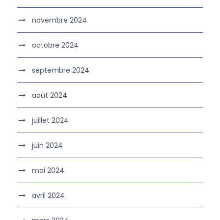
novembre 2024
octobre 2024
septembre 2024
août 2024
juillet 2024
juin 2024
mai 2024
avril 2024