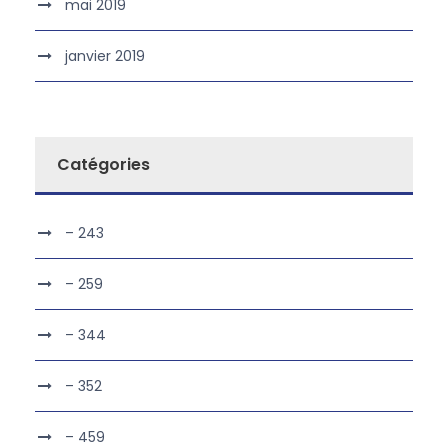
mai 2019
janvier 2019
Catégories
– 243
– 259
– 344
– 352
– 459