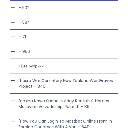
– 502
– 584
– 71
– 966
! Без рубрики
"basra War Cemetery New Zealand War Graves
Project – 840
"gmina Nowa Sucha Holiday Rentals & Homes
Masovian Voivodeship, Poland" – 861
"How You Can Login To Mostbet Online From In
Foreign Countries With A Vpn – 649