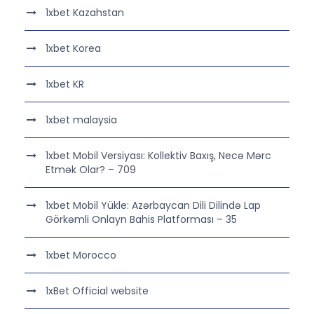
1xbet Kazahstan
1xbet Korea
1xbet KR
1xbet malaysia
1xbet Mobil Versiyası: Kollektiv Baxış, Necə Mərc
Etmək Olar? – 709
1xbet Mobil Yükle: Azərbaycan Dili Dilində Lap
Görkəmli Onlayn Bahis Platforması – 35
1xbet Morocco
1xBet Official website