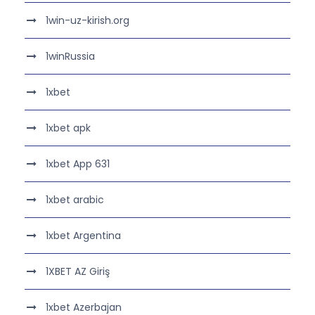
1win-uz-kirish.org
1winRussia
1xbet
1xbet apk
1xbet App 631
1xbet arabic
1xbet Argentina
1XBET AZ Giriş
1xbet Azerbajan