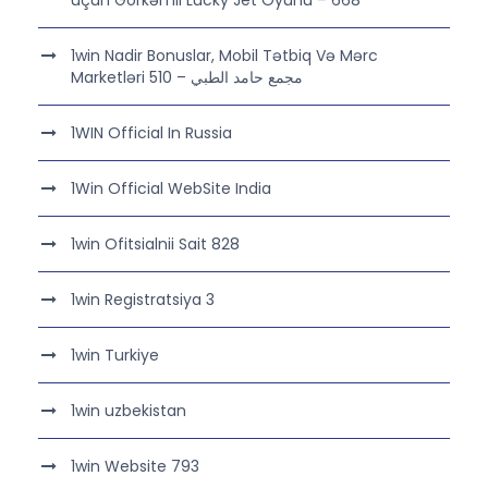
üçün Görkəmli Lucky Jet Oyunu – 668
1win Nadir Bonuslar, Mobil Tətbiq Və Mərc
Marketləri مجمع حامد الطبي – 510
1WIN Official In Russia
1Win Official WebSite India
1win Ofitsialnii Sait 828
1win Registratsiya 3
1win Turkiye
1win uzbekistan
1win Website 793