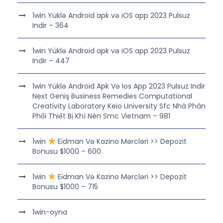
1win Yüklə Android apk və iOS app 2023 Pulsuz
Indir – 364
1win Yüklə Android apk və iOS app 2023 Pulsuz
Indir – 447
1win Yüklə Android Apk Və Ios App 2023 Pulsuz Indir
Next Geniş Business Remedies Computational
Creativity Laboratory Keio University Sfc Nhà Phân
Phối Thiết Bị Khí Nén Smc Vietnam – 981
1win
Ei̇dman Və Kazino Mərcləri >> Depozit
Bonusu $1000 – 600
1win
Ei̇dman Və Kazino Mərcləri >> Depozit
Bonusu $1000 – 715
1win-oyna