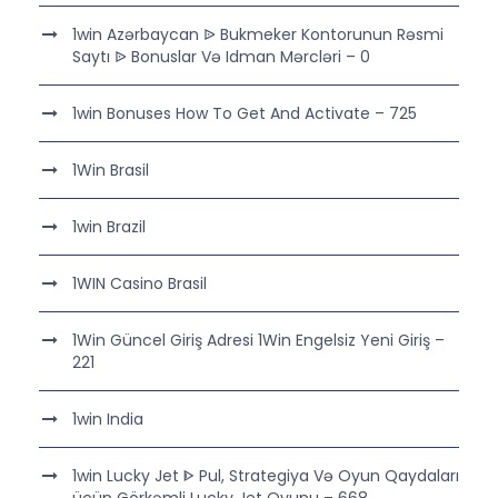
1win Azərbaycan ᐉ Bukmeker Kontorunun Rəsmi
Saytı ᐉ Bonuslar Və Idman Mərcləri – 0
1win Bonuses How To Get And Activate – 725
1Win Brasil
1win Brazil
1WIN Casino Brasil
1Win Güncel Giriş Adresi 1Win Engelsiz Yeni Giriş –
221
1win India
1win Lucky Jet ᐈ Pul, Strategiya Və Oyun Qaydaları