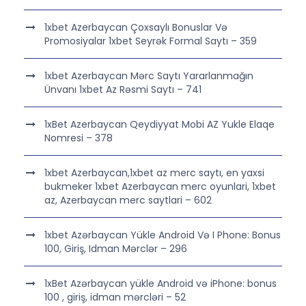
1xbet Azerbaycan Çoxsaylı Bonuslar Və
Promosiyalar 1xbet Seyrək Formal Saytı – 359
1xbet Azerbaycan Mərc Saytı Yararlanmağın
Ünvanı 1xbet Az Rəsmi Saytı – 741
1xBet Azerbaycan Qeydiyyat Mobi AZ Yukle Elaqe
Nomresi – 378
1xbet Azerbaycan,1xbet az merc saytı, en yaxsi
bukmeker 1xbet Azerbaycan merc oyunlari, 1xbet
az, Azerbaycan merc saytlari – 602
1xbet Azərbaycan Yükle Android Və I Phone: Bonus
100, Giriş, Idman Mərclər – 296
1xBet Azərbaycan yükle Android və iPhone: bonus
100 , giriş, idman mərcləri – 52