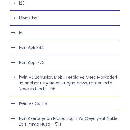
123
12Mostbet
1w
1win Apk 364
1win App 773
1Win AZ Bonuslar, Mobil Tətbiq və Mərc Marketləri
Jalandhar City News, Punjab News, Latest India
News in Hindi – 156
1Win AZ Casino
1win Azerbaycan Proloq Login Və Qeydiyyat Yukle
Ebiz Prima Nusa – 514