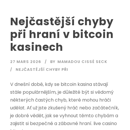
Nejčastější chyby
při hraní v bitcoin
kasinech
27 MARS 2026
BY
MAMADOU CISSÉ SECK
NEJČASTĚJŠÍ CHYBY PŘI
V dnešní době, kdy se bitcoin kasina stávají
stále populárnějším, je důležité být si vědomý
některých častých chyb, které mohou hráči
udělat. Ať už jste zkušený hráč nebo začátečník,
je dobré vědět, jak se vyhnout těmto chybám a
zajistit si bezpečné a zábavné hraní. live casino