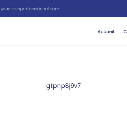
tact@universprofessionnel.com
Accueil
C
gtpnp8j9v7
Category