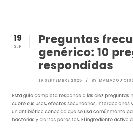
Preguntas frecu
19
SEP
genérico: 10 pr
respondidas
19 SEPTEMBRE 2025
BY
MAMADOU CISS
Esta guía completa responde a las diez preguntas m
cubre sus usos, efectos secundarios, interacciones 
un antibiótico conocido que se usa comúnmente par
bacterias y ciertos parásitos. El ingrediente activo de