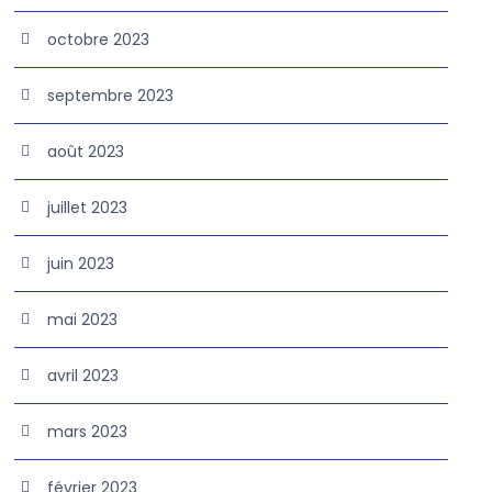
octobre 2023
septembre 2023
août 2023
juillet 2023
juin 2023
mai 2023
avril 2023
mars 2023
février 2023