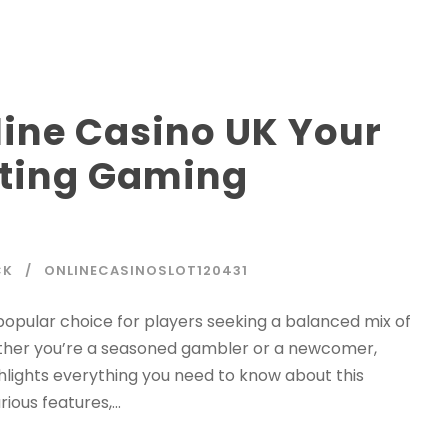
line Casino UK Your
iting Gaming
CK
ONLINECASINOSLOT120431
popular choice for players seeking a balanced mix of
ether you’re a seasoned gambler or a newcomer,
hlights everything you need to know about this
ious features,...