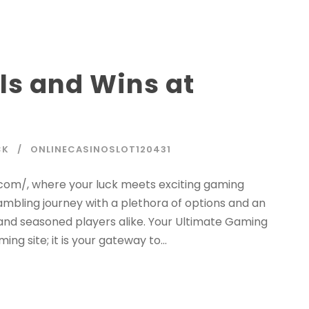
lls and Wins at
CK
ONLINECASINOSLOT120431
.com/, where your luck meets exciting gaming
ambling journey with a plethora of options and an
and seasoned players alike. Your Ultimate Gaming
ng site; it is your gateway to...