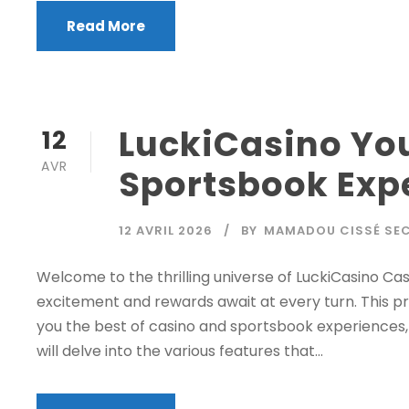
Read More
LuckiCasino You
12
AVR
Sportsbook Exp
12 AVRIL 2026
BY
MAMADOU CISSÉ SE
Welcome to the thrilling universe of LuckiCasino Ca
excitement and rewards await at every turn. This pr
you the best of casino and sportsbook experiences, all
will delve into the various features that...