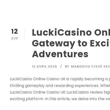
LuckiCasino On
12
AVR
Gateway to Exc
Adventures
12 AVRIL 2026
BY
MAMADOU CISSÉ SE
LuckiCasino Online Casino UK is rapidly becoming a 
thrilling gameplay and rewarding experiences. Wh
LuckiCasino Online Casino UK LuckiCasino review hig
exciting platform. In this article, we delve into the var