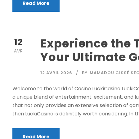
Read More
Experience the T
12
AVR
Your Ultimate 
12 AVRIL 2026
BY
MAMADOU CISSÉ SE
Welcome to the world of Casino LuckiCasino LuckiCas
a unique blend of entertainment, excitement, and luc
that not only provides an extensive selection of g
then LuckiCasino is definitely worth considering. In this
Read More