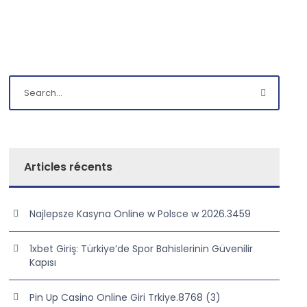
Articles récents
Najlepsze Kasyna Online w Polsce w 2026.3459
1xbet Giriş: Türkiye’de Spor Bahislerinin Güvenilir
Kapısı
Pin Up Casino Online Giri Trkiye.8768 (3)