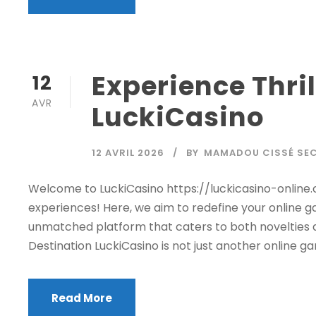
Experience Thri
12
AVR
LuckiCasino
12 AVRIL 2026
BY
MAMADOU CISSÉ SE
Welcome to LuckiCasino https://luckicasino-online
experiences! Here, we aim to redefine your online g
unmatched platform that caters to both novelties 
Destination LuckiCasino is not just another online gami
Read More