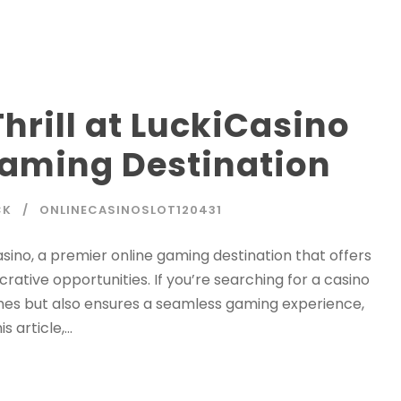
hrill at LuckiCasino
Gaming Destination
CK
ONLINECASINOSLOT120431
ino, a premier online gaming destination that offers
rative opportunities. If you’re searching for a casino
ames but also ensures a seamless gaming experience,
 article,...