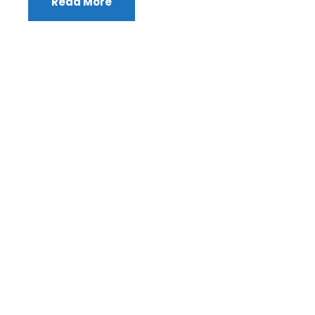
Read More