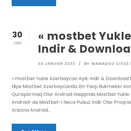
« mostbet Yukl
30
JAN
Indir & Downloa
30 JANVIER 2023
BY
MAMADOU CISSÉ 
« mostbet Yukle Azerbaycan Apk: Indir & Download
Niyə Mostbet Azərbaycanda Ən Yaxşı Bukmeker Kon
Quraşdırmaq Olar Android Haqqında Mostbet Yukle 
Android-də Mostbet-i Necə Pulsuz Indir Olar Proqr
Arizona Android...