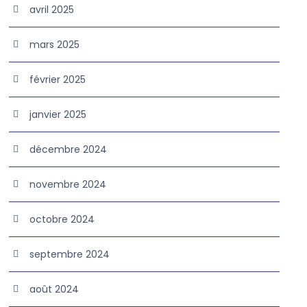
avril 2025
mars 2025
février 2025
janvier 2025
décembre 2024
novembre 2024
octobre 2024
septembre 2024
août 2024