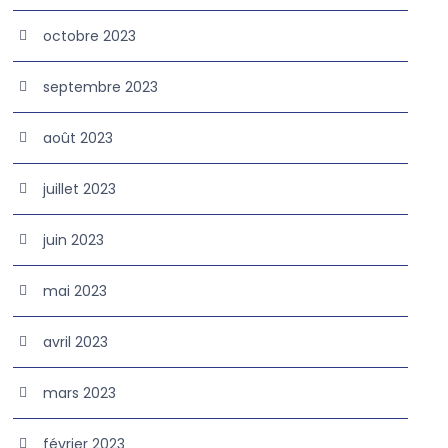
octobre 2023
septembre 2023
août 2023
juillet 2023
juin 2023
mai 2023
avril 2023
mars 2023
février 2023