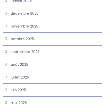
janvier 2026
décembre 2025
novembre 2025
octobre 2025
septembre 2025
août 2025
juillet 2025
juin 2025
mai 2025