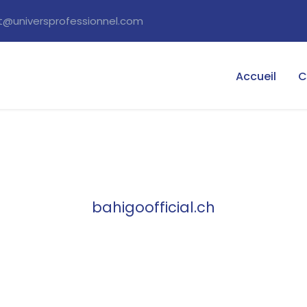
tact@universprofessionnel.com
Accueil
C
bahigoofficial.ch
Category