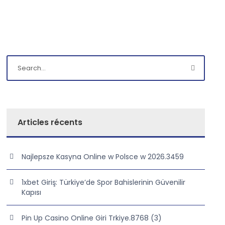
Articles récents
Najlepsze Kasyna Online w Polsce w 2026.3459
1xbet Giriş: Türkiye’de Spor Bahislerinin Güvenilir
Kapısı
Pin Up Casino Online Giri Trkiye.8768 (3)