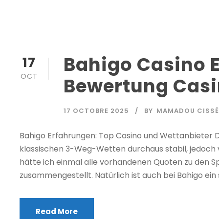
Bahigo Casino 
17
OCT
Bewertung Cas
17 OCTOBRE 2025
BY
MAMADOU CISSÉ
Bahigo Erfahrungen: Top Casino und Wettanbieter D
klassischen 3-Weg-Wetten durchaus stabil, jedoch v
hätte ich einmal alle vorhandenen Quoten zu den Sp
zusammengestellt. Natürlich ist auch bei Bahigo ein s
Read More