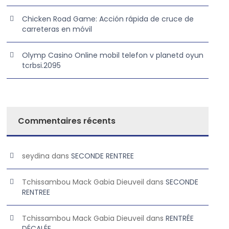
Chicken Road Game: Acción rápida de cruce de
carreteras en móvil
Olymp Casino Online mobil telefon v planetd oyun
tcrbsi.2095
Commentaires récents
seydina
dans
SECONDE RENTREE
Tchissambou Mack Gabia Dieuveil
dans
SECONDE
RENTREE
Tchissambou Mack Gabia Dieuveil
dans
RENTRÉE
DÉCALÉE