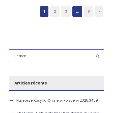
1
2
3
…
6
Articles récents
Najlepsze Kasyna Online w Polsce w 2026.3459