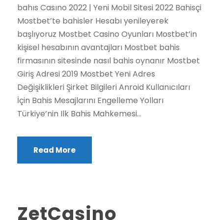
bahıs Casıno 2022 | Yeni Mobil Sitesi 2022 Bahisçi
Mostbet’te bahisler Hesabı yenileyerek
başlıyoruz Mostbet Casino Oyunları Mostbet’in
kişisel hesabının avantajları Mostbet bahis
firmasının sitesinde nasıl bahis oynanır Mostbet
Giriş Adresi 2019 Mostbet Yeni Adres
Değişiklikleri Şirket Bilgileri Anroid Kullanıcıları
İçin Bahis Mesajlarını Engelleme Yolları
Türkiye’nin Ilk Bahis Mahkemesi...
Read More
ZetCasino