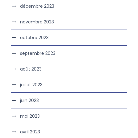
décembre 2023
novembre 2023
octobre 2023
septembre 2023
août 2023
juillet 2023
juin 2023
mai 2023
avril 2023