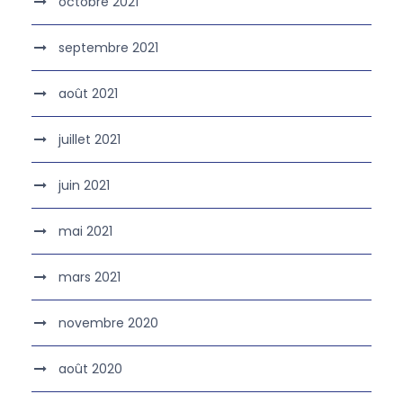
octobre 2021
septembre 2021
août 2021
juillet 2021
juin 2021
mai 2021
mars 2021
novembre 2020
août 2020