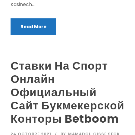
Kasinech...
Read More
Ставки На Спорт
Онлайн
Официальный
Сайт Букмекерской
Конторы Betboom
24 OCTOBRE 2021
BY
MAMADOU CISSÉ SECK