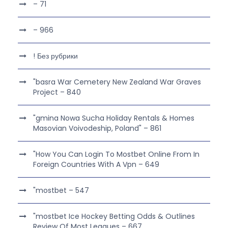
– 71
– 966
! Без рубрики
"basra War Cemetery New Zealand War Graves
Project – 840
"gmina Nowa Sucha Holiday Rentals & Homes
Masovian Voivodeship, Poland" – 861
"How You Can Login To Mostbet Online From In
Foreign Countries With A Vpn – 649
"mostbet – 547
"mostbet Ice Hockey Betting Odds & Outlines
Review Of Most Leagues – 667