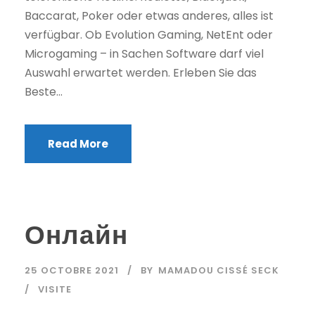
Baccarat, Poker oder etwas anderes, alles ist
verfügbar. Ob Evolution Gaming, NetEnt oder
Microgaming – in Sachen Software darf viel
Auswahl erwartet werden. Erleben Sie das
Beste...
Read More
Онлайн
25 OCTOBRE 2021
BY
MAMADOU CISSÉ SECK
VISITE