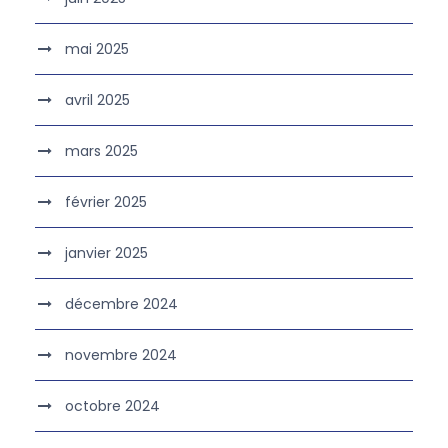
mai 2025
avril 2025
mars 2025
février 2025
janvier 2025
décembre 2024
novembre 2024
octobre 2024