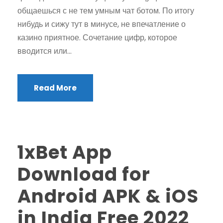
общаешься с не тем умным чат ботом. По итогу
нибудь и сижу тут в минусе, не впечатление о
казино приятное. Сочетание цифр, которое
вводится или...
Read More
1xBet App
Download for
Android APK & iOS
in India Free 2022