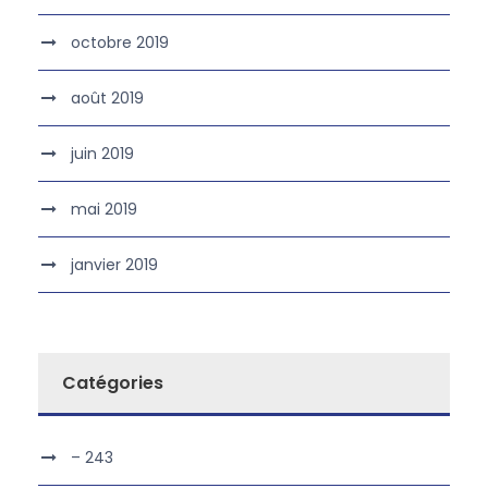
octobre 2019
août 2019
juin 2019
mai 2019
janvier 2019
Catégories
– 243