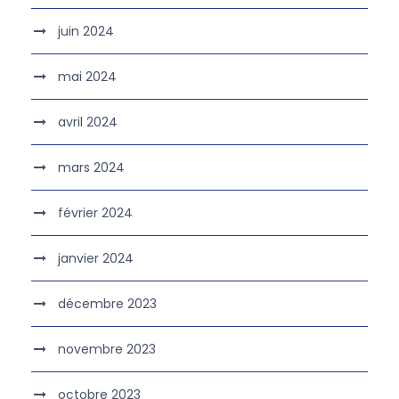
juin 2024
mai 2024
avril 2024
mars 2024
février 2024
janvier 2024
décembre 2023
novembre 2023
octobre 2023