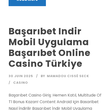
Başarıbet Indir
Mobil Uygulama
Başarıbet Online
Casino Türkiye
30 JUIN 2025
BY
MAMADOU CISSÉ SECK
CASINO
Başarıbet Casino Giriş: Hemen Katıl, Multitude Of
Tl Bonus Kazan! Content Android Için Basaribet
Nasıl İndirilir Başarıbet İndir Mobil Uygulama