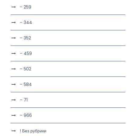
– 259
– 344
– 352
– 459
– 502
– 584
– 71
– 966
! Без рубрики