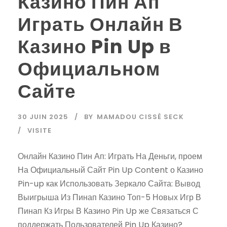
Казино Пин Ап
Играть Онлайн В
Казино Pin Up в
Официальном
Сайте
30 JUIN 2025
BY
MAMADOU CISSÉ SECK
VISITE
Онлайн Казино Пин Ап: Играть На Деньги, проем
На Официальный Сайт Pin Up Content о Казино
Pin-up как Использовать Зеркало Сайта: Вывод
Выигрыша Из Пинап Казино Топ-5 Новых Игр В
Пинап Кз Игры В Казино Pin Up же Связаться С
поддержать Пользователей Pin Up Казино?