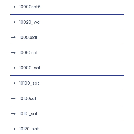
10000sat6
10020_wa
10050sat
10060sat
10080_sat
10100_sat
10100sat
10110_sat
10120_sat