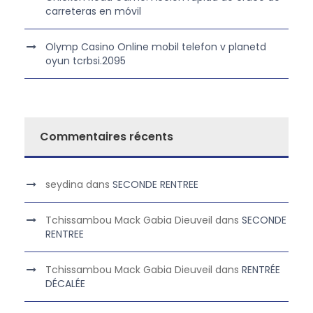
carreteras en móvil
Olymp Casino Online mobil telefon v planetd
oyun tcrbsi.2095
Commentaires récents
seydina
dans
SECONDE RENTREE
Tchissambou Mack Gabia Dieuveil
dans
SECONDE
RENTREE
Tchissambou Mack Gabia Dieuveil
dans
RENTRÉE
DÉCALÉE