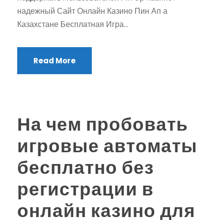
надежный Сайт Онлайн Казино Пин Ап а
Казахстане Бесплатная Игра...
Read More
На чем пробовать
игровые автоматы
бесплатно без
регистрации в
онлайн казино для