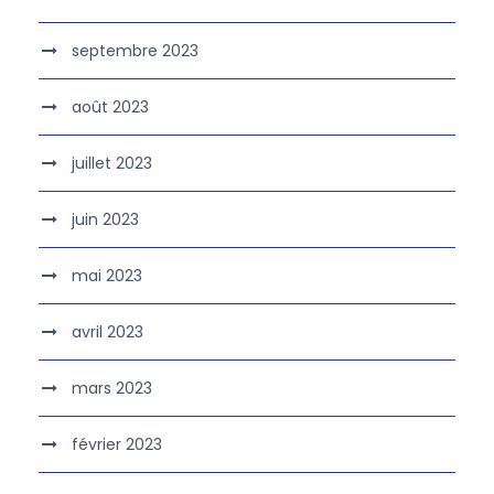
septembre 2023
août 2023
juillet 2023
juin 2023
mai 2023
avril 2023
mars 2023
février 2023