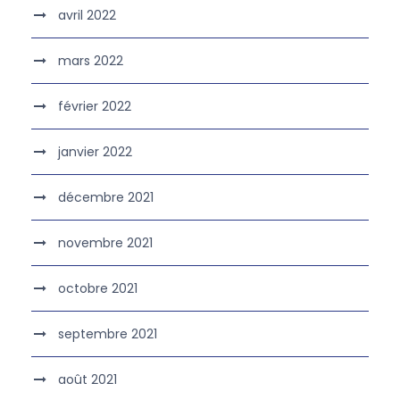
avril 2022
mars 2022
février 2022
janvier 2022
décembre 2021
novembre 2021
octobre 2021
septembre 2021
août 2021