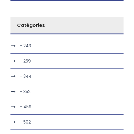
Catégories
– 243
– 259
– 344
– 352
– 459
– 502