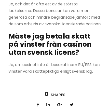
Ja, och det är ofta ett av de största
lockelserna. Dessa bonusar kan vara mer
generösa och mindre begränsade jämfört med
de som erbjuds av svenska licensierade casinon.
Måste jag betala skatt
på vinster från casinon
utan svensk licens?
Ja, om casinot inte är baserat inom EU/EES kan
vinster vara skattepliktiga enligt svensk lag.
0
SHARES