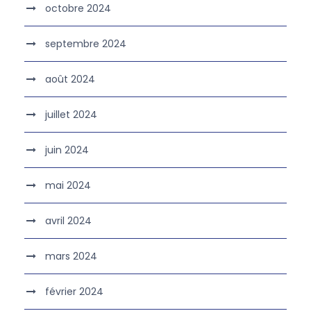
octobre 2024
septembre 2024
août 2024
juillet 2024
juin 2024
mai 2024
avril 2024
mars 2024
février 2024