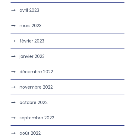
avril 2023
mars 2023
février 2023
janvier 2023
décembre 2022
novembre 2022
octobre 2022
septembre 2022
août 2022