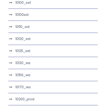
10100_sat
10100sat
10110_sat
10120_sat
10125_sat
10130_wa
10156_wa
10170_wa
10200_prod