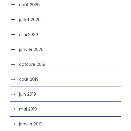
août 2020
juillet 2020
mai 2020
janvier 2020
octobre 2019
août 2019
juin 2019
mai 2019
janvier 2019