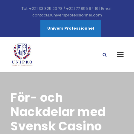
Tel: +221 33 825 23 78 / +221 77 855 94 19 | Email:
contact@universprofessionnel.com
Univers Professionnel
För- och
Nackdelar med
Svensk Casino