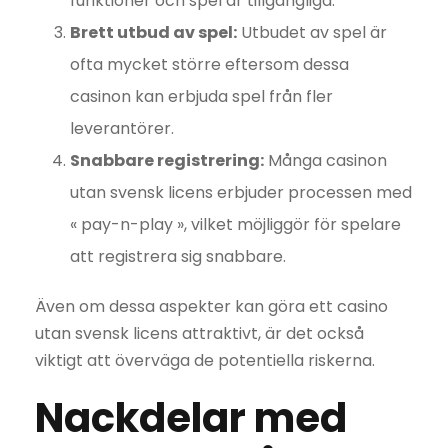
funktioner och spel är tillgängliga.
Brett utbud av spel:
Utbudet av spel är
ofta mycket större eftersom dessa
casinon kan erbjuda spel från fler
leverantörer.
Snabbare registrering:
Många casinon
utan svensk licens erbjuder processen med
« pay-n-play », vilket möjliggör för spelare
att registrera sig snabbare.
Även om dessa aspekter kan göra ett casino
utan svensk licens attraktivt, är det också
viktigt att överväga de potentiella riskerna.
Nackdelar med