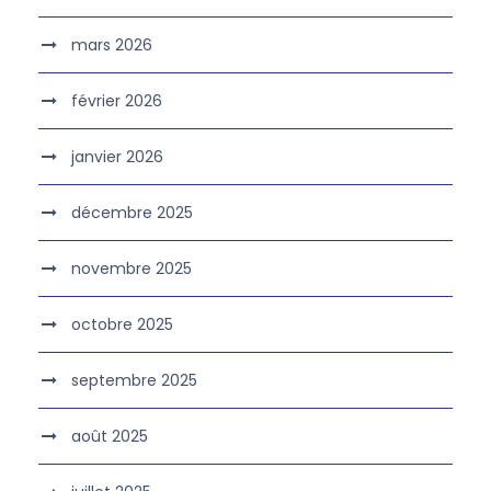
mars 2026
février 2026
janvier 2026
décembre 2025
novembre 2025
octobre 2025
septembre 2025
août 2025