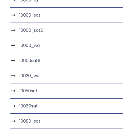
10000_ru
10000_sat
10000_sat2
10000_wa
10000sat6
10020_wa
10050sat
10060sat
10080_sat