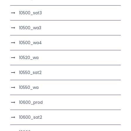
10500_sat3
10500_wa3
10500_wa4
10520_wa
10550_sat2
10550_wa
10600_prod
10600_sat2