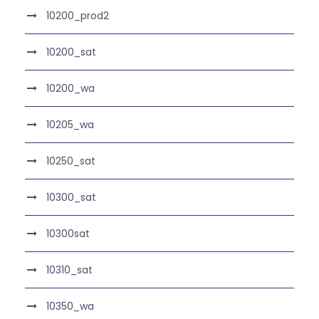
10200_prod2
10200_sat
10200_wa
10205_wa
10250_sat
10300_sat
10300sat
10310_sat
10350_wa