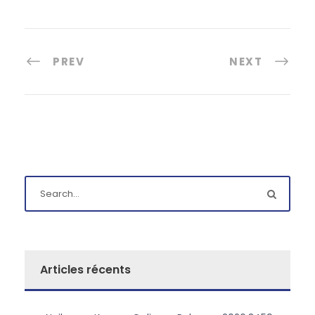
PREV
NEXT
Articles récents