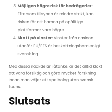
Möjligen högre risk för bedrägerier:
Eftersom tillsynen är mindre strikt, kan
risken för att hamna på opålitliga
plattformar vara högre.
Skatt på vinster:
Vinster från casinon
utanför EU/EES är beskattningsbara enligt
svensk lag.
Med dessa nackdelar i åtanke, är det alltid klokt
att vara försiktig och göra mycket forskning
innan man väljer ett spelbolag utan svensk
licens.
Slutsats