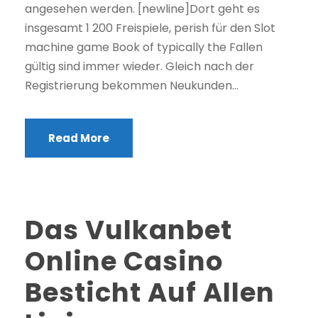
angesehen werden. [newline]Dort geht es
insgesamt 1 200 Freispiele, perish für den Slot
machine game Book of typically the Fallen
gültig sind immer wieder. Gleich nach der
Registrierung bekommen Neukunden...
Read More
Das Vulkanbet
Online Casino
Besticht Auf Allen