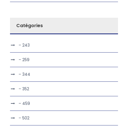
Catégories
– 243
– 259
– 344
– 352
– 459
– 502