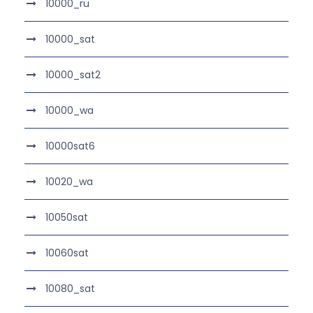
10000_ru
10000_sat
10000_sat2
10000_wa
10000sat6
10020_wa
10050sat
10060sat
10080_sat