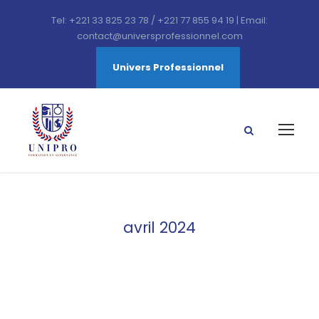
Tel: +221 33 825 23 78 / +221 77 855 94 19 | Email:
contact@universprofessionnel.com
Univers Professionnel
avril 2024
Month