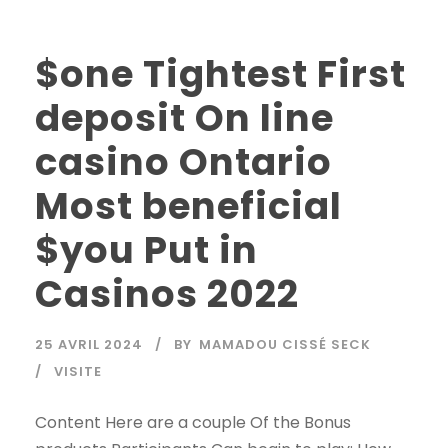
$one Tightest First
deposit On line
casino Ontario
Most beneficial
$you Put in
Casinos 2022
25 AVRIL 2024
BY
MAMADOU CISSÉ SECK
VISITE
Content Here are a couple Of the Bonus