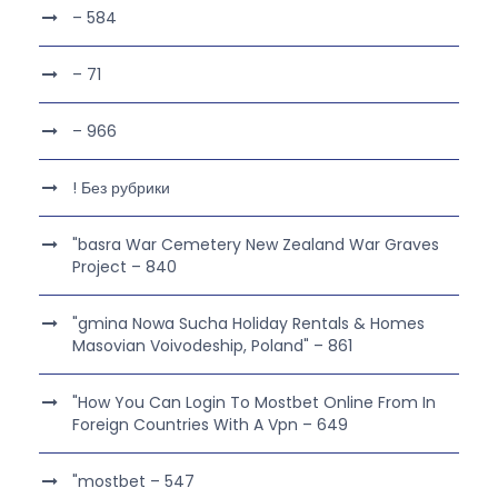
– 584
– 71
– 966
! Без рубрики
"basra War Cemetery New Zealand War Graves
Project – 840
"gmina Nowa Sucha Holiday Rentals & Homes
Masovian Voivodeship, Poland" – 861
"How You Can Login To Mostbet Online From In
Foreign Countries With A Vpn – 649
"mostbet – 547