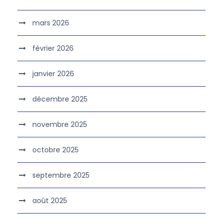
mars 2026
février 2026
janvier 2026
décembre 2025
novembre 2025
octobre 2025
septembre 2025
août 2025