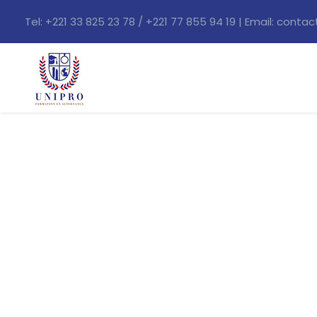
Tel: +221 33 825 23 78 / +221 77 855 94 19 | Email: con