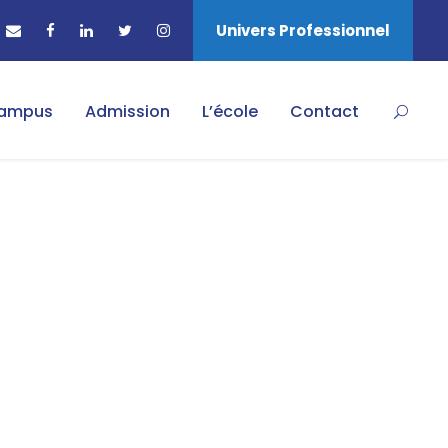
Univers Professionnel
ampus
Admission
L’école
Contact