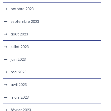
octobre 2023
septembre 2023
août 2023
juillet 2023
juin 2023
mai 2023
avril 2023
mars 2023
février 2023