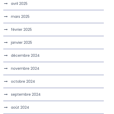
avril 2025
mars 2025
février 2025
janvier 2025
décembre 2024
novembre 2024
octobre 2024
septembre 2024
août 2024