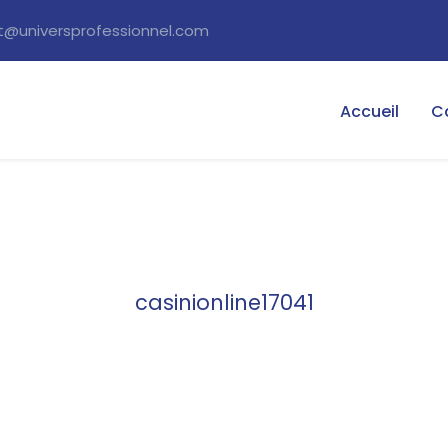
tact@universprofessionnel.com
Accueil
C
casinionline17041
Category