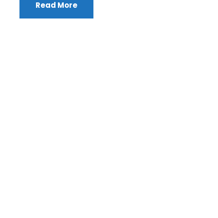
Read More