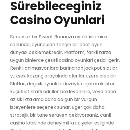
Sürebileceginiz
Casino Oyunlari
Sorunsuz bir Sweet Bonanza üyelik isleminin
sonunda, oyunculari zengin bir adet oyun
dünyasi beklemektedir. Platform, farkli tarza
uygun binlerce çesitli casino oyunlari çesidi içerir.
Renkli animasyonlara barindiran jackpot slotlar,
yüksek kazanç arayisinda olanlar üzere idealdir.
Slotlar, degisik oynaklik düzeyleri içererek ister
küçük istikrarli ödüller bekleyenlere, veya daha
az siklikta ama daha dolgun bir vurgun
isteyenlere seçenek sunar. Eger çok daha
stratejik bir tane serüven bekliyorsaniz, canli
casino lobisinde deneyimli krupiyeler esliginde