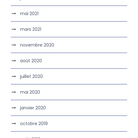
mai 2021
mars 2021
novembre 2020
août 2020
juillet 2020
mai 2020
janvier 2020
octobre 2019