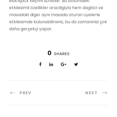
Blackjack keyfini sürebilir. Bu bölümdeki
etkilesimli özellikler araciligiyla hem dagitici ve
masadaki diger ayni masada oturan üyelerle
etkilesimde bulunabilirsiniz, bu da zamaninizi çok
daha gerçekçi yapar.
0
SHARES
PREV
NEXT