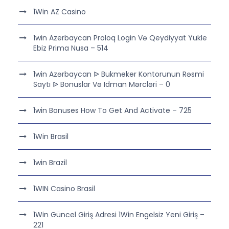
1Win AZ Casino
1win Azerbaycan Proloq Login Və Qeydiyyat Yukle
Ebiz Prima Nusa – 514
1win Azərbaycan ᐉ Bukmeker Kontorunun Rəsmi
Saytı ᐉ Bonuslar Və Idman Mərcləri – 0
1win Bonuses How To Get And Activate – 725
1Win Brasil
1win Brazil
1WIN Casino Brasil
1Win Güncel Giriş Adresi 1Win Engelsiz Yeni Giriş –
221