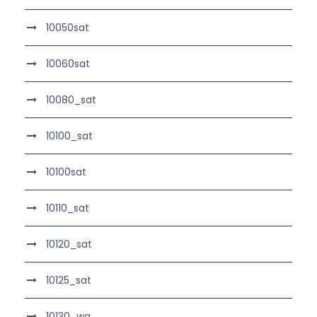
10050sat
10060sat
10080_sat
10100_sat
10100sat
10110_sat
10120_sat
10125_sat
10130_wa