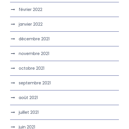
février 2022
janvier 2022
décembre 2021
novembre 2021
octobre 2021
septembre 2021
août 2021
juillet 2021
juin 2021