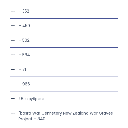
– 352
– 459
– 502
– 584
– 71
– 966
! Без рубрики
"basra War Cemetery New Zealand War Graves
Project – 840