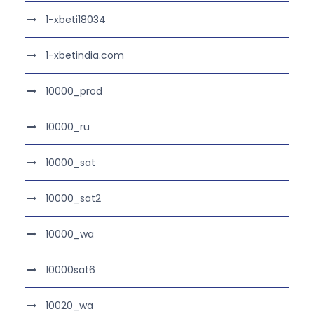
1-xbeti18034
1-xbetindia.com
10000_prod
10000_ru
10000_sat
10000_sat2
10000_wa
10000sat6
10020_wa