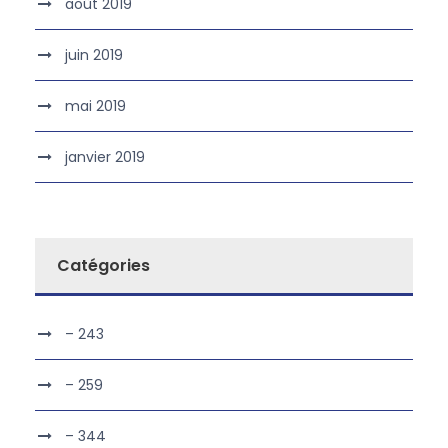
août 2019
juin 2019
mai 2019
janvier 2019
Catégories
– 243
– 259
– 344