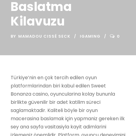
Baslatma
Kilavuzu
BY
MAMADOU CISSÉ SECK
IGAMING
0
Türkiye’nin en çok tercih edilen oyun
platformlarindan biri kabul edilen Sweet
Bonanza casino, oyuncularina kolay bununla
birlikte güvenilir bir adet katilim süreci
saglamaktadir. Kaliteli böyle bir oyun
macerasina baslamak için yapmaniz gereken ilk
sey ana sayfa vasitasiyla kayit adimlarini
izlemeniz önemlidir. Platform, oyuncu deneyimini