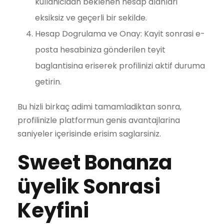
kullanicidan beklenen hesap alanlari
eksiksiz ve geçerli bir sekilde.
Hesap Dogrulama ve Onay: Kayit sonrasi e-
posta hesabiniza gönderilen teyit
baglantisina eriserek profilinizi aktif duruma
getirin.
Bu hizli birkaç adimi tamamladiktan sonra,
profilinizle platformun genis avantajlarina
saniyeler içerisinde erisim saglarsiniz.
Sweet Bonanza
üyelik Sonrasi
Keyfini