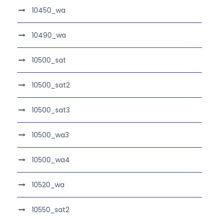
10450_wa
10490_wa
10500_sat
10500_sat2
10500_sat3
10500_wa3
10500_wa4
10520_wa
10550_sat2