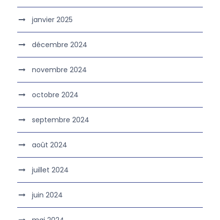
janvier 2025
décembre 2024
novembre 2024
octobre 2024
septembre 2024
août 2024
juillet 2024
juin 2024