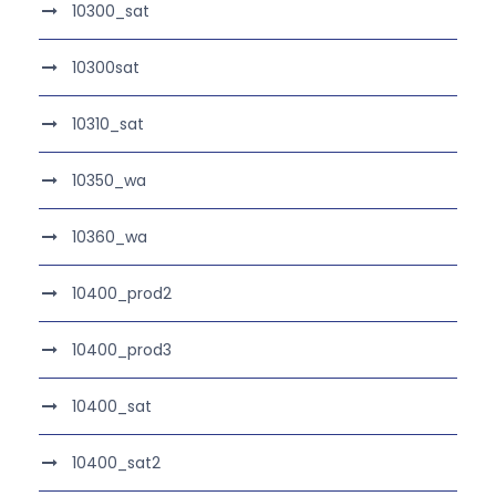
10300_sat
10300sat
10310_sat
10350_wa
10360_wa
10400_prod2
10400_prod3
10400_sat
10400_sat2