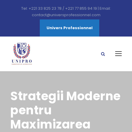
Tel: +221 33 825 23 78 / +221 77 855 94 19 | Email:
contact@universprofessionnel.com
Univers Professionnel
Strategii Moderne
pentru
Maximizarea