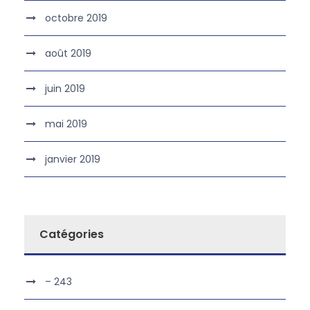
octobre 2019
août 2019
juin 2019
mai 2019
janvier 2019
Catégories
– 243