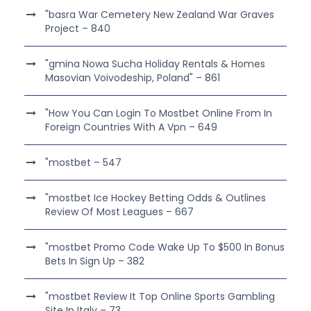
"basra War Cemetery New Zealand War Graves
Project – 840
"gmina Nowa Sucha Holiday Rentals & Homes
Masovian Voivodeship, Poland" – 861
"How You Can Login To Mostbet Online From In
Foreign Countries With A Vpn – 649
"mostbet – 547
"mostbet Ice Hockey Betting Odds & Outlines
Review Of Most Leagues – 667
"mostbet Promo Code Wake Up To $500 In Bonus
Bets In Sign Up – 382
"mostbet Review It Top Online Sports Gambling
Site In Italy – 73