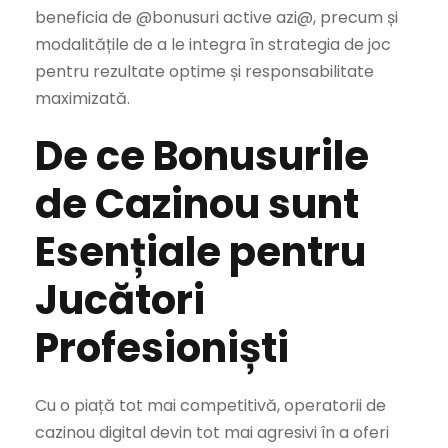
beneficia de @bonusuri active azi@, precum și
modalitățile de a le integra în strategia de joc
pentru rezultate optime și responsabilitate
maximizată.
De ce Bonusurile
de Cazinou sunt
Esențiale pentru
Jucători
Profesioniști
Cu o piață tot mai competitivă, operatorii de
cazinou digital devin tot mai agresivi în a oferi