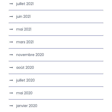
juillet 2021
juin 2021
mai 2021
mars 2021
novembre 2020
août 2020
juillet 2020
mai 2020
janvier 2020