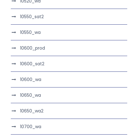
10520_wa
10550_sat2
10550_wa
10600_prod
10600_sat2
10600_wa
10650_wa
10650_wa2
10700_wa