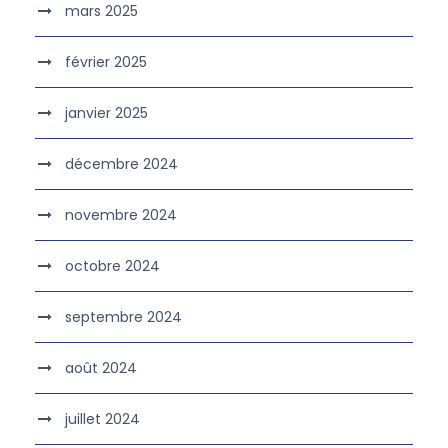
mars 2025
février 2025
janvier 2025
décembre 2024
novembre 2024
octobre 2024
septembre 2024
août 2024
juillet 2024