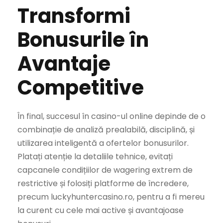
Transformi
Bonusurile în
Avantaje
Competitive
În final, succesul în casino-ul online depinde de o
combinație de analiză prealabilă, disciplină, și
utilizarea inteligentă a ofertelor bonusurilor.
Platați atenție la detaliile tehnice, evitați
capcanele condițiilor de wagering extrem de
restrictive și folosiți platforme de încredere,
precum luckyhuntercasino.ro, pentru a fi mereu
la curent cu cele mai active și avantajoase