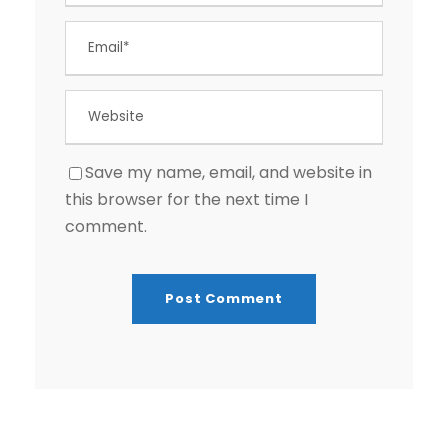
Save my name, email, and website in
this browser for the next time I
comment.