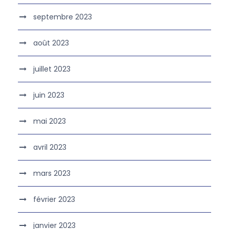
septembre 2023
août 2023
juillet 2023
juin 2023
mai 2023
avril 2023
mars 2023
février 2023
janvier 2023