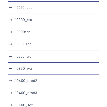
10250_sat
10300_sat
10300sat
10310_sat
10350_wa
10360_wa
10400_prod2
10400_prod3
10400_sat