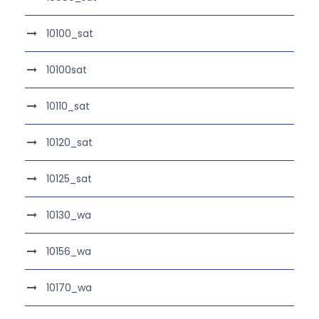
10100_sat
10100sat
10110_sat
10120_sat
10125_sat
10130_wa
10156_wa
10170_wa