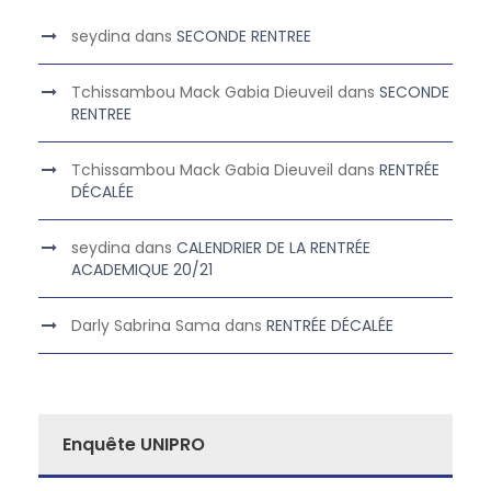
seydina
dans
SECONDE RENTREE
Tchissambou Mack Gabia Dieuveil
dans
SECONDE
RENTREE
Tchissambou Mack Gabia Dieuveil
dans
RENTRÉE
DÉCALÉE
seydina
dans
CALENDRIER DE LA RENTRÉE
ACADEMIQUE 20/21
Darly Sabrina Sama
dans
RENTRÉE DÉCALÉE
Enquête UNIPRO