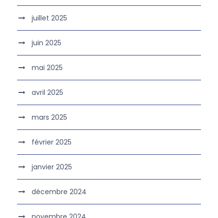
juillet 2025
juin 2025
mai 2025
avril 2025
mars 2025
février 2025
janvier 2025
décembre 2024
novembre 2024