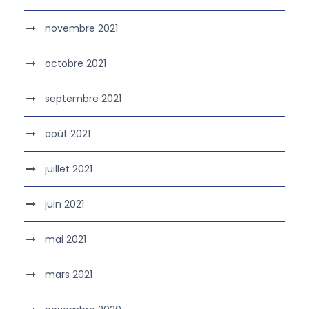
novembre 2021
octobre 2021
septembre 2021
août 2021
juillet 2021
juin 2021
mai 2021
mars 2021