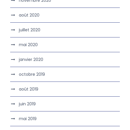
novembre 2020
août 2020
juillet 2020
mai 2020
janvier 2020
octobre 2019
août 2019
juin 2019
mai 2019