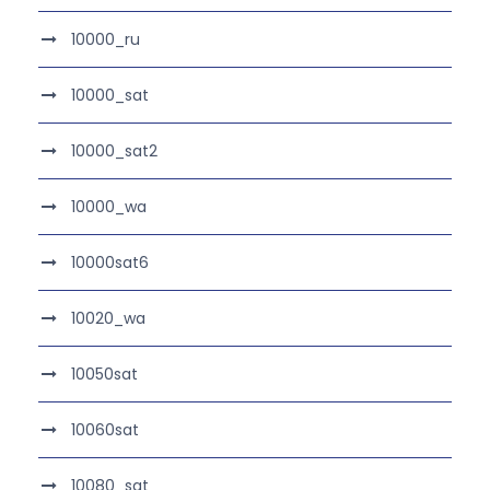
10000_ru
10000_sat
10000_sat2
10000_wa
10000sat6
10020_wa
10050sat
10060sat
10080_sat