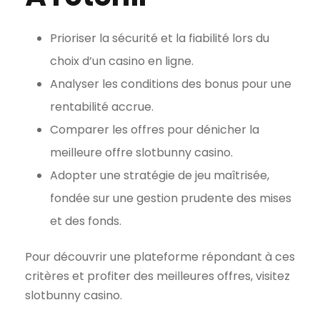
Prioriser la sécurité et la fiabilité lors du
choix d’un casino en ligne.
Analyser les conditions des bonus pour une
rentabilité accrue.
Comparer les offres pour dénicher la
meilleure offre slotbunny casino
.
Adopter une stratégie de jeu maîtrisée,
fondée sur une gestion prudente des mises
et des fonds.
Pour découvrir une plateforme répondant à ces
critères et profiter des meilleures offres, visitez
slotbunny casino.