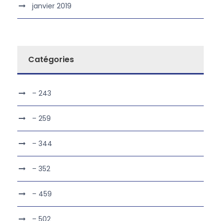
janvier 2019
Catégories
– 243
– 259
– 344
– 352
– 459
– 502