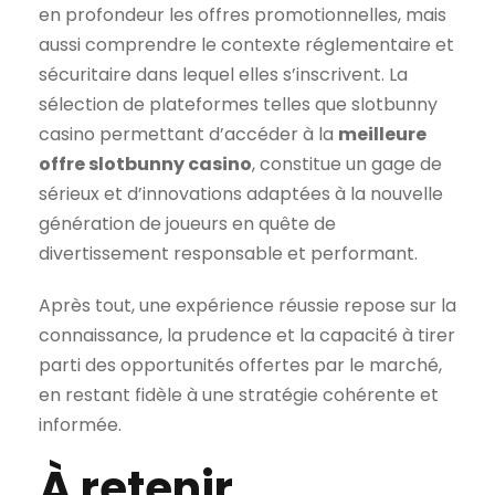
en profondeur les offres promotionnelles, mais
aussi comprendre le contexte réglementaire et
sécuritaire dans lequel elles s’inscrivent. La
sélection de plateformes telles que slotbunny
casino permettant d’accéder à la
meilleure
offre slotbunny casino
, constitue un gage de
sérieux et d’innovations adaptées à la nouvelle
génération de joueurs en quête de
divertissement responsable et performant.
Après tout, une expérience réussie repose sur la
connaissance, la prudence et la capacité à tirer
parti des opportunités offertes par le marché,
en restant fidèle à une stratégie cohérente et
informée.
À retenir