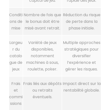
capital de jeu.
rapide des jeux.
Conditi
Nombre de fois que
Réduction du risque
ons de
le bonus doit être
de perte dans la
mise
misé avant retrait.
phase initiale.
Largeu
Variété de jeux
Multiple approches
r du
disponibles,
stratégiques pour
catalo
notamment
diversifier
gue de
machines à sous,
l’expérience et
jeux
roulette, poker.
gérer les risques.
Frais
Frais liés aux dépôts
Impact direct sur la
et
ou retraits
rentabilité globale.
commi
éventuels.
ssions