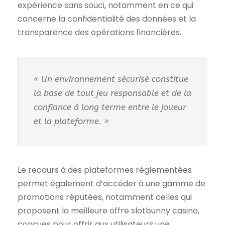
expérience sans souci, notamment en ce qui
concerne la confidentialité des données et la
transparence des opérations financières.
« Un environnement sécurisé constitue
la base de tout jeu responsable et de la
confiance à long terme entre le joueur
et la plateforme. »
Le recours à des plateformes réglementées
permet également d’accéder à une gamme de
promotions réputées, notamment celles qui
proposent la meilleure offre slotbunny casino,
conçues pour offrir aux utilisateurs une