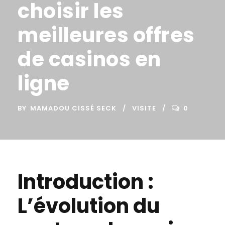
choisir les
meilleures offres
de casinos en
ligne
BY
MAMADOU CISSÉ SECK
VISITE
0
Introduction :
L’évolution du