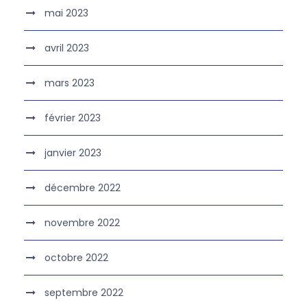
mai 2023
avril 2023
mars 2023
février 2023
janvier 2023
décembre 2022
novembre 2022
octobre 2022
septembre 2022