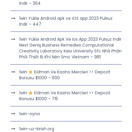
Indir – 364
1win Yüklə Android apk və iOS app 2023 Pulsuz
Indir – 447
1win Yüklə Android Apk Və Ios App 2023 Pulsuz Indir
Next Geniş Business Remedies Computational
Creativity Laboratory Keio University Sfc Nhà Phân
Phối Thiết Bị Khí Nén Smc Vietnam – 981
1win
Ei̇dman Və Kazino Mərcləri >> Depozit
Bonusu $1000 – 600
1win
Ei̇dman Və Kazino Mərcləri >> Depozit
Bonusu $1000 – 715
1win-oyna
1win-uz-kirish.org