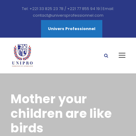
Tel: +221 33 825 23 78 / +221 77 855 94 19 | Email:
contact@universprofessionnel.com
Univers Professionnel
Mother your
children are like
birds