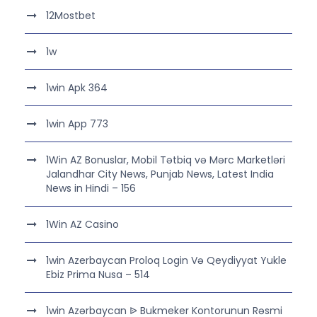
12Mostbet
1w
1win Apk 364
1win App 773
1Win AZ Bonuslar, Mobil Tətbiq və Mərc Marketləri
Jalandhar City News, Punjab News, Latest India
News in Hindi – 156
1Win AZ Casino
1win Azerbaycan Proloq Login Və Qeydiyyat Yukle
Ebiz Prima Nusa – 514
1win Azərbaycan ᐉ Bukmeker Kontorunun Rəsmi