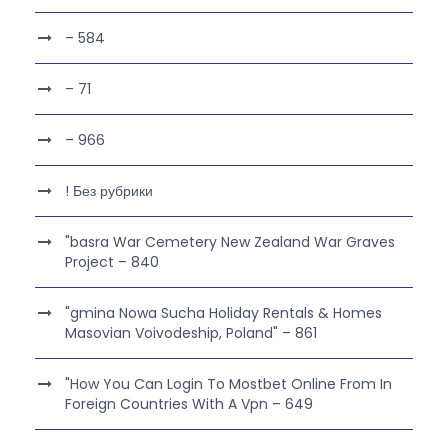
– 584
– 71
– 966
! Без рубрики
"basra War Cemetery New Zealand War Graves
Project – 840
"gmina Nowa Sucha Holiday Rentals & Homes
Masovian Voivodeship, Poland" – 861
"How You Can Login To Mostbet Online From In
Foreign Countries With A Vpn – 649