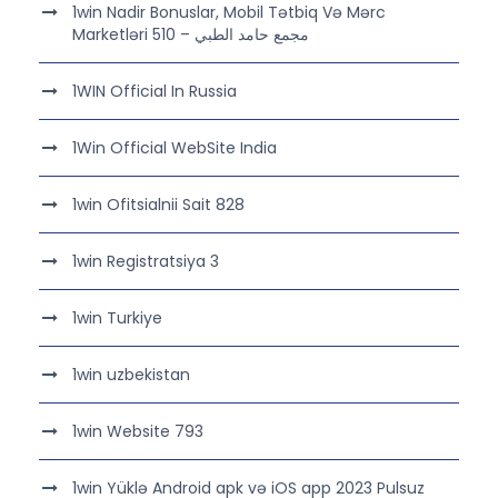
1win Nadir Bonuslar, Mobil Tətbiq Və Mərc
Marketləri مجمع حامد الطبي – 510
1WIN Official In Russia
1Win Official WebSite India
1win Ofitsialnii Sait 828
1win Registratsiya 3
1win Turkiye
1win uzbekistan
1win Website 793
1win Yüklə Android apk və iOS app 2023 Pulsuz