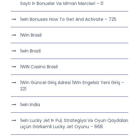
Saytı ᐉ Bonuslar Və Idman Mərcləri – 0
1win Bonuses How To Get And Activate – 725
1Win Brasil
1win Brazil
1WIN Casino Brasil
1Win Güncel Giriş Adresi 1Win Engelsiz Yeni Giriş –
221
1win India
1win Lucky Jet ᐈ Pul, Strategiya Və Oyun Qaydaları
üçün Görkəmli Lucky Jet Oyunu – 668