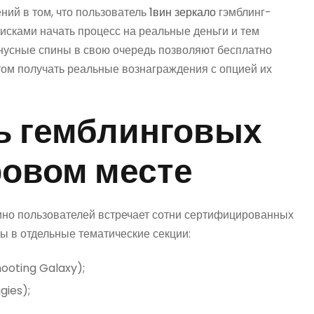
ний в том, что пользователь
1вин зеркало
гэмблинг-
ками начать процесс на реальные деньги и тем
нусные спины в свою очередь позволяют бесплатно
том получать реальные вознаграждения с опцией их
ь гемблинговых
ровом месте
ино пользователей встречает сотни сертифицированных
 в отдельные тематические секции:
hooting Galaxy);
gies);