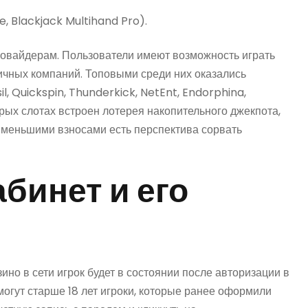
, Blackjack Multihand Pro).
провайдерам. Пользователи имеют возможность играть
ичных компаний. Топовыми среди них оказались
, Quickspin, Thunderkick, NetEnt, Endorphina,
орых слотах встроен лотерея накопительного джекпота,
аименьшими взносами есть перспектива сорвать
бинет и его
но в сети игрок будет в состоянии после авторизации в
огут старше 18 лет игроки, которые ранее оформили