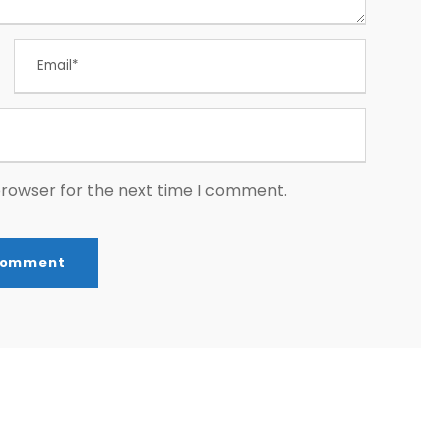
browser for the next time I comment.