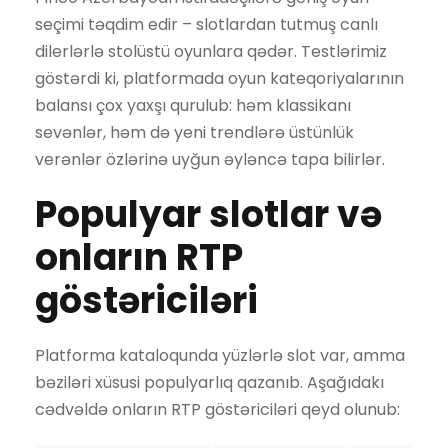
seçimi təqdim edir – slotlardan tutmuş canlı
dilerlərlə stolüstü oyunlara qədər. Testlərimiz
göstərdi ki, platformada oyun kateqoriyalarının
balansı çox yaxşı qurulub: həm klassikanı
sevənlər, həm də yeni trendlərə üstünlük
verənlər özlərinə uyğun əyləncə tapa bilirlər.
Populyar slotlar və
onların RTP
göstəriciləri
Platforma kataloqunda yüzlərlə slot var, amma
bəziləri xüsusi populyarlıq qazanıb. Aşağıdakı
cədvəldə onların RTP göstəriciləri qeyd olunub: