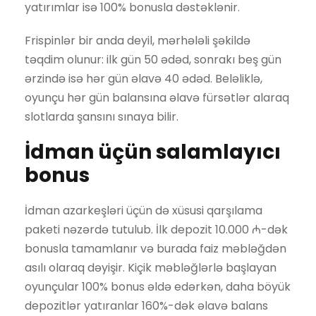
yatırımlar isə 100% bonusla dəstəklənir.
Frispinlər bir anda deyil, mərhələli şəkildə
təqdim olunur: ilk gün 50 ədəd, sonrakı beş gün
ərzində isə hər gün əlavə 40 ədəd. Beləliklə,
oyunçu hər gün balansına əlavə fürsətlər alaraq
slotlarda şansını sınaya bilir.
İdman üçün salamlayıcı
bonus
İdman azarkeşləri üçün də xüsusi qarşılama
paketi nəzərdə tutulub. İlk depozit 10.000 ₼-dək
bonusla tamamlanır və burada faiz məbləğdən
asılı olaraq dəyişir. Kiçik məbləğlərlə başlayan
oyunçular 100% bonus əldə edərkən, daha böyük
depozitlər yatıranlar 160%-dək əlavə balans