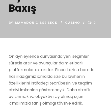
Baxış
BY
MAMADOU CISSÉ SECK
CASINO
0
Onlayn əyləncə dünyasında yeni seçimlər
sürətlə artır və oyunçular daim etibarlı
platformalar axtarırlar. Pinco kazino barədə
hazırladığımız icmalda sizə bu layihənin
özəlliklərini, istifadəçi təcrübəsini və təqdim
etdiyi imkanları göstərəcəyik. Daha ətraflı
öyrənmək və obyektiv rəy almaq üçün
icmalımızla tanış olmağı tövsiyə edirik.