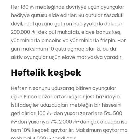
Hər 180 ₼ məbləğində dövriyyə üçün oyunçular
hədiyyə qutusu əldə edirlər. Bu qutular təsadüfi
deyil, real qazanc gətirən hədiyyələrlə doludur:
200.000 ₼-dək pul mükafatı, əlavə bonus keş,
yüz minlərlə pincoins və yüz minlərlə frispin. Hər
gün maksimum 10 qutu açmaq olar ki, bu da
aktiv oyunçular üçün əlavə motivasiya yaradır.
Həftəlik keşbek
Həftənin sonunu uduzaraq bitirən oyunçular
üçün Pinco bazar ertəsi xoş bir jest hazırlayıb.
İstifadəçilər uduzduqları məbləğin bir hissəsini
geri alırlar: 100 ₼-dən yuxarı zərərlərə 5%, 500
₼-dən yuxarıya 7%, 2.000 ₼-dən çox olduqda isə
tam 10% keşbek qaytarılır. Maksimum qaytarma
məbləği 4.000 ₼ təşkil edir.