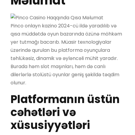
Məlumat
Pinco onlayn kazino 2024-cü ildə yaradılıb və
qısa müddətdə oyun bazarında özünə möhkəm
yer tutmağı bacarıb. Müasir texnologiyalar
üzərində qurulan bu platforma oyunçulara
təhlükəsiz, dinamik və əyləncəli mühit yaradır.
Burada həm slot maşınları, həm də canlı
dilerlərlə stolüstü oyunlar geniş şəkildə təqdim
olunur.
Platformanın üstün
cəhətləri və
xüsusiyyətləri