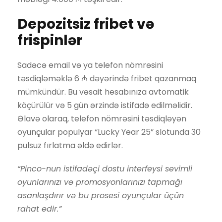
Depozitsiz fribet və
frispinlər
Sadəcə email və ya telefon nömrəsini
təsdiqləməklə 6 ₼ dəyərində fribet qazanmaq
mümkündür. Bu vəsait hesabınıza avtomatik
köçürülür və 5 gün ərzində istifadə edilməlidir.
Əlavə olaraq, telefon nömrəsini təsdiqləyən
oyunçular populyar “Lucky Year 25” slotunda 30
pulsuz fırlatma əldə edirlər.
“Pinco-nun istifadəçi dostu interfeysi sevimli
oyunlarınızı və promosyonlarınızı tapmağı
asanlaşdırır və bu prosesi oyunçular üçün
rahat edir.”