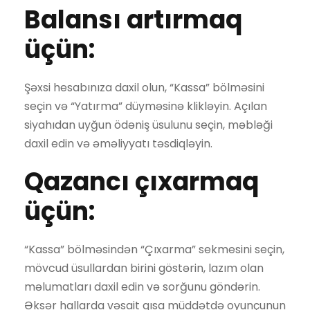
Balansı artırmaq
üçün:
Şəxsi hesabınıza daxil olun, “Kassa” bölməsini
seçin və “Yatırma” düyməsinə klikləyin. Açılan
siyahıdan uyğun ödəniş üsulunu seçin, məbləği
daxil edin və əməliyyatı təsdiqləyin.
Qazancı çıxarmaq
üçün:
“Kassa” bölməsindən “Çıxarma” sekmesini seçin,
mövcud üsullardan birini göstərin, lazım olan
məlumatları daxil edin və sorğunu göndərin.
Əksər hallarda vəsait qısa müddətdə oyunçunun