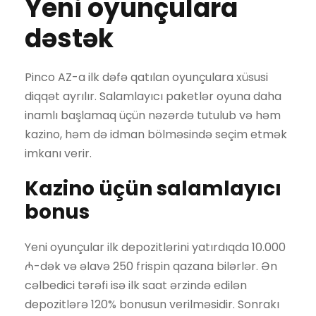
Yeni oyunçulara
dəstək
Pinco AZ-a ilk dəfə qatılan oyunçulara xüsusi
diqqət ayrılır. Salamlayıcı paketlər oyuna daha
inamlı başlamaq üçün nəzərdə tutulub və həm
kazino, həm də idman bölməsində seçim etmək
imkanı verir.
Kazino üçün salamlayıcı
bonus
Yeni oyunçular ilk depozitlərini yatırdıqda 10.000
₼-dək və əlavə 250 frispin qazana bilərlər. Ən
cəlbedici tərəfi isə ilk saat ərzində edilən
depozitlərə 120% bonusun verilməsidir. Sonrakı