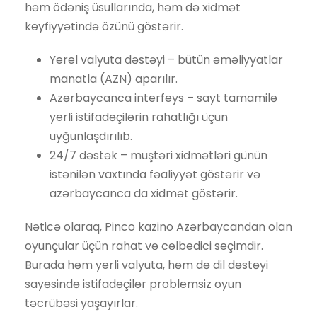
həm ödəniş üsullarında, həm də xidmət
keyfiyyətində özünü göstərir.
Yerel valyuta dəstəyi – bütün əməliyyatlar
manatla (AZN) aparılır.
Azərbaycanca interfeys – sayt tamamilə
yerli istifadəçilərin rahatlığı üçün
uyğunlaşdırılıb.
24/7 dəstək – müştəri xidmətləri günün
istənilən vaxtında fəaliyyət göstərir və
azərbaycanca da xidmət göstərir.
Nəticə olaraq, Pinco kazino Azərbaycandan olan
oyunçular üçün rahat və cəlbedici seçimdir.
Burada həm yerli valyuta, həm də dil dəstəyi
sayəsində istifadəçilər problemsiz oyun
təcrübəsi yaşayırlar.