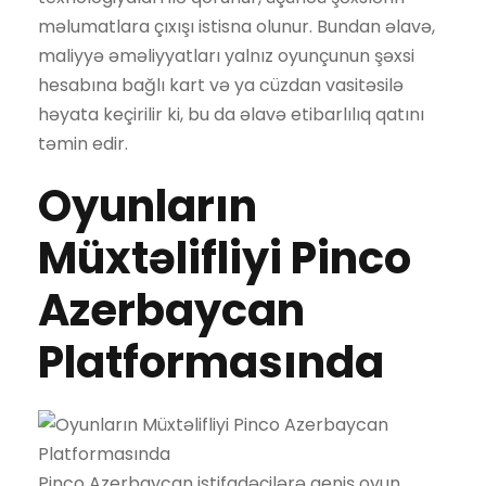
məlumatlara çıxışı istisna olunur. Bundan əlavə,
maliyyə əməliyyatları yalnız oyunçunun şəxsi
hesabına bağlı kart və ya cüzdan vasitəsilə
həyata keçirilir ki, bu da əlavə etibarlılıq qatını
təmin edir.
Oyunların
Müxtəlifliyi Pinco
Azerbaycan
Platformasında
Pinco Azerbaycan istifadəçilərə geniş oyun