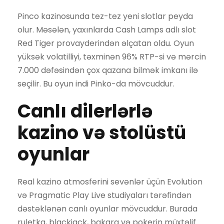
Pinco kazinosunda tez-tez yeni slotlar peyda
olur. Məsələn, yaxınlarda Cash Lamps adlı slot
Red Tiger provayderindən əlçatan oldu. Oyun
yüksək volatilliyi, təxminən 96% RTP-si və mərcin
7.000 dəfəsindən çox qazana bilmək imkanı ilə
seçilir. Bu oyun indi Pinko-da mövcuddur.
Canlı dilerlərlə
kazino və stolüstü
oyunlar
Real kazino atmosferini sevənlər üçün Evolution
və Pragmatic Play Live studiyaları tərəfindən
dəstəklənən canlı oyunlar mövcuddur. Burada
ruletka, blackjack, bakara və pokerin müxtəlif