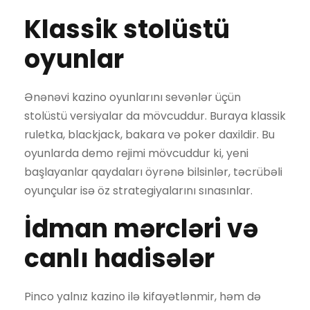
Klassik stolüstü
oyunlar
Ənənəvi kazino oyunlarını sevənlər üçün
stolüstü versiyalar da mövcuddur. Buraya klassik
ruletka, blackjack, bakara və poker daxildir. Bu
oyunlarda demo rejimi mövcuddur ki, yeni
başlayanlar qaydaları öyrənə bilsinlər, təcrübəli
oyunçular isə öz strategiyalarını sınasınlar.
İdman mərcləri və
canlı hadisələr
Pinco yalnız kazino ilə kifayətlənmir, həm də