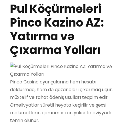
Pul Köçürmələri
Pinco Kazino AZ:
Yatırma və
Çıxarma Yolları
Pinco Casino oyunçularına həm hesabı
doldurmaq, həm də qazancları çıxarmaq üçün
müxtəlif və rahat ödəniş üsulları təqdim edir.
Əməliyyatlar sürətli həyata keçirilir və şəxsi
məlumatların qorunması ən yüksək səviyyədə
təmin olunur.