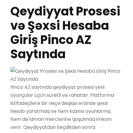
Qeydiyyat Prosesi
və Şəxsi Hesaba
Giriş Pinco AZ
Saytında
Pinco AZ saytında qeydiyyat prosesi yeni
oyunçular üçün sürətli və rahatdır. Platforma
istifadəçilərə bir neçə dəqiqə ərzində şəxsi
hesab yaratmaq və həm kazino oyunlarına,
həm də idman mərclərinə qoşulmaq imkanı
verir. Qeydiyyatdan keçdikdən sonra