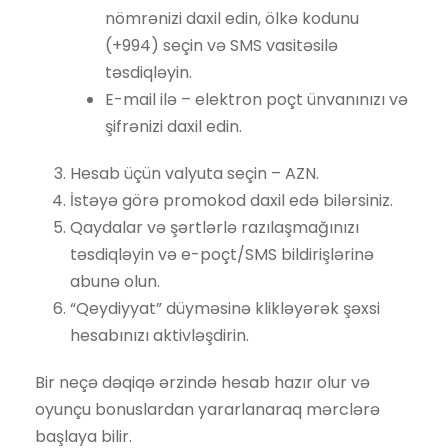
nömrənizi daxil edin, ölkə kodunu
(+994) seçin və SMS vasitəsilə
təsdiqləyin.
E-mail ilə – elektron poçt ünvanınızı və
şifrənizi daxil edin.
Hesab üçün valyuta seçin – AZN.
İstəyə görə promokod daxil edə bilərsiniz.
Qaydalar və şərtlərlə razılaşmağınızı
təsdiqləyin və e-poçt/SMS bildirişlərinə
abunə olun.
“Qeydiyyat” düyməsinə klikləyərək şəxsi
hesabınızı aktivləşdirin.
Bir neçə dəqiqə ərzində hesab hazır olur və
oyunçu bonuslardan yararlanaraq mərclərə
başlaya bilir.