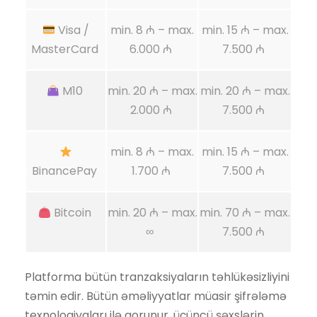
Visa /
min. 8 ₼ – max.
min. 15 ₼ – max.
MasterCard
6.000 ₼
7.500 ₼
M10
min. 20 ₼ – max.
min. 20 ₼ – max.
2.000 ₼
7.500 ₼
min. 8 ₼ – max.
min. 15 ₼ – max.
BinancePay
1.700 ₼
7.500 ₼
Bitcoin
min. 20 ₼ – max.
min. 70 ₼ – max.
∞
7.500 ₼
Platforma bütün tranzaksiyaların təhlükəsizliyini
təmin edir. Bütün əməliyyatlar müasir şifrələmə
texnologiyaları ilə qorunur, üçüncü şəxslərin