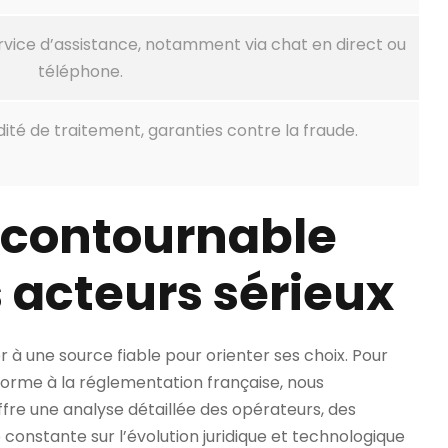
service d’assistance, notamment via chat en direct ou
téléphone.
ité de traitement, garanties contre la fraude.
ncontournable
s acteurs sérieux
r à une source fiable pour orienter ses choix. Pour
forme à la réglementation française, nous
offre une analyse détaillée des opérateurs, des
 constante sur l’évolution juridique et technologique