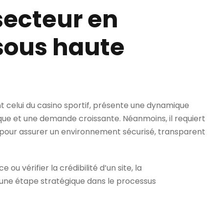
secteur en
sous haute
t celui du casino sportif, présente une dynamique
ue et une demande croissante. Néanmoins, il requiert
s pour assurer un environnement sécurisé, transparent
u vérifier la crédibilité d’un site, la
e une étape stratégique dans le processus