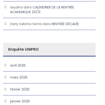
seydina
dans
CALENDRIER DE LA RENTRÉE
ACADEMIQUE 20/21
Darly Sabrina Sama
dans
RENTRÉE DÉCALÉE
Enquête UNIPRO
avril 2026
mars 2026
février 2026
janvier 2026