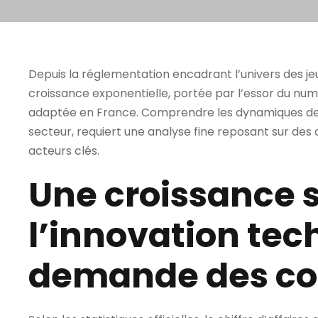
Depuis la réglementation encadrant l’univers des jeu
croissance exponentielle, portée par l’essor du numér
adaptée en France. Comprendre les dynamiques de c
secteur, requiert une analyse fine reposant sur des 
acteurs clés.
Une croissance 
l’innovation tec
demande des c