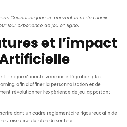
ports Casino, les joueurs peuvent faire des choix
our leur expérience de jeu en ligne.
tures et l’impact
Artificielle
nt en ligne s’oriente vers une intégration plus
arning, afin d’affiner la personnalisation et de
lement révolutionner l’expérience de jeu, apportant
nscrire dans un cadre réglementaire rigoureux afin de
ne croissance durable du secteur.