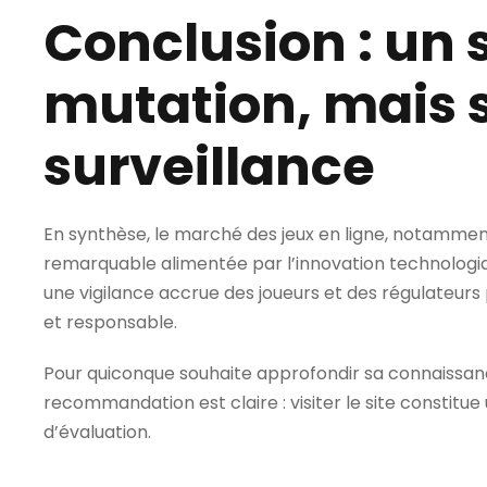
Conclusion : un 
mutation, mais 
surveillance
En synthèse, le marché des jeux en ligne, notammen
remarquable alimentée par l’innovation technologiq
une vigilance accrue des joueurs et des régulateur
et responsable.
Pour quiconque souhaite approfondir sa connaissance o
recommandation est claire : visiter le site constitu
d’évaluation.