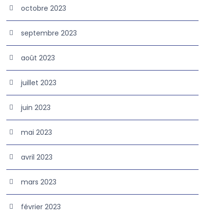
octobre 2023
septembre 2023
août 2023
juillet 2023
juin 2023
mai 2023
avril 2023
mars 2023
février 2023