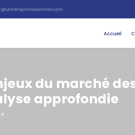
tact@universprofessionnel.com
Accueil
C
enjeux du marché des
nalyse approfondie
0