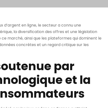
x d’argent en ligne, le secteur a connu une
ique, la diversification des offres et une législation
e marché, ainsi que les plateformes qui dominent le
données concrètes et un regard critique sur les
soutenue par
hnologique et la
onsommateurs