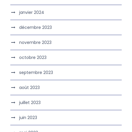
janvier 2024
décembre 2023
novembre 2023
octobre 2023
septembre 2023
août 2023
juillet 2023
juin 2023