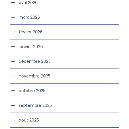
avril 2026
mars 2026
février 2026
janvier 2026
décembre 2025
novembre 2025
octobre 2025
septembre 2025
août 2025