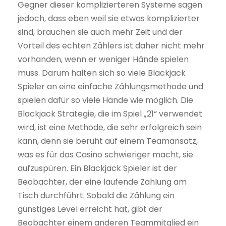
Gegner dieser komplizierteren Systeme sagen
jedoch, dass eben weil sie etwas komplizierter
sind, brauchen sie auch mehr Zeit und der
Vorteil des echten Zählers ist daher nicht mehr
vorhanden, wenn er weniger Hände spielen
muss. Darum halten sich so viele Blackjack
Spieler an eine einfache Zählungsmethode und
spielen dafür so viele Hände wie möglich. Die
Blackjack Strategie, die im Spiel „21“ verwendet
wird, ist eine Methode, die sehr erfolgreich sein
kann, denn sie beruht auf einem Teamansatz,
was es für das Casino schwieriger macht, sie
aufzuspüren. Ein Blackjack Spieler ist der
Beobachter, der eine laufende Zählung am
Tisch durchführt. Sobald die Zählung ein
günstiges Level erreicht hat, gibt der
Beobachter einem anderen Teammitglied ein