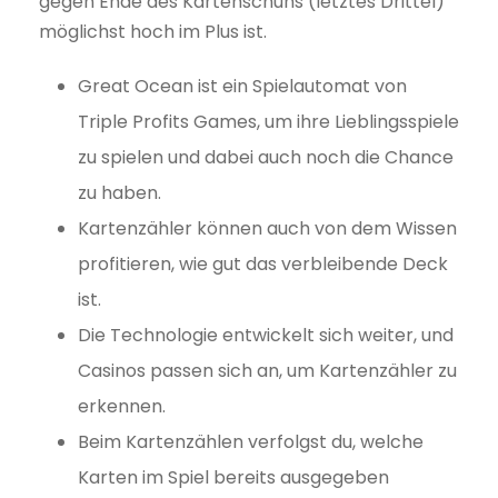
gegen Ende des Kartenschuhs (letztes Drittel)
möglichst hoch im Plus ist.
Great Ocean ist ein Spielautomat von
Triple Profits Games, um ihre Lieblingsspiele
zu spielen und dabei auch noch die Chance
zu haben.
Kartenzähler können auch von dem Wissen
profitieren, wie gut das verbleibende Deck
ist.
Die Technologie entwickelt sich weiter, und
Casinos passen sich an, um Kartenzähler zu
erkennen.
Beim Kartenzählen verfolgst du, welche
Karten im Spiel bereits ausgegeben