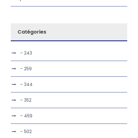
Catégories
– 243
– 259
– 344
– 352
– 459
– 502