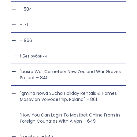
– 584
– 71
– 966
! Без рубрики
"basra War Cemetery New Zealand War Graves
Project – 840
"gmina Nowa Sucha Holiday Rentals & Homes
Masovian Voivodeship, Poland" – 861
"How You Can Login To Mostbet Online From In
Foreign Countries With A Vpn – 649
"mostbet – 547