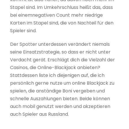
Stapel sind. Im Umkehrschluss heißt das, dass
bei einemnegativen Count mehr niedrige
Karten im Stapel sind, die von Nachteil für den
Spieler sind.
Der Spotter unterdessen verändert niemals
seine Einsatzstrategie, so dass er nicht unter
Verdacht gerät. Erschlägt dich die Vielzahl der
Casinos, die Online-Blackjack anbieten?
Stattdessen liste ich diejenigen auf, die ich
persönlich gerne nutze um online Blackjack zu
spielen, die anständige Boni vergeben und
schnelle Auszahlungen bieten. Beide können
auch mobil genutzt werden und akzeptieren
auch Spieler aus Russland.