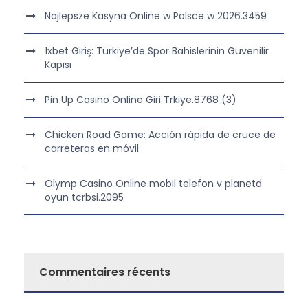
Najlepsze Kasyna Online w Polsce w 2026.3459
1xbet Giriş: Türkiye’de Spor Bahislerinin Güvenilir
Kapısı
Pin Up Casino Online Giri Trkiye.8768 (3)
Chicken Road Game: Acción rápida de cruce de
carreteras en móvil
Olymp Casino Online mobil telefon v planetd
oyun tcrbsi.2095
Commentaires récents