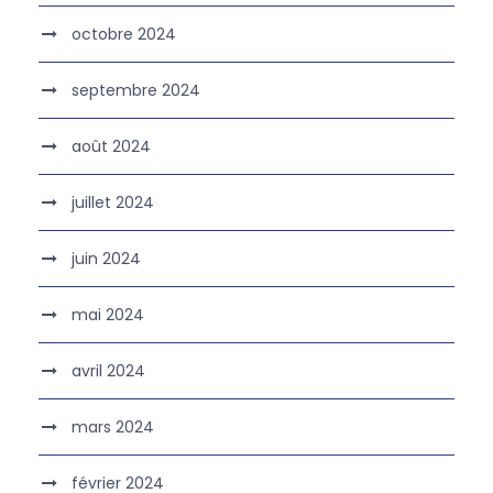
octobre 2024
septembre 2024
août 2024
juillet 2024
juin 2024
mai 2024
avril 2024
mars 2024
février 2024