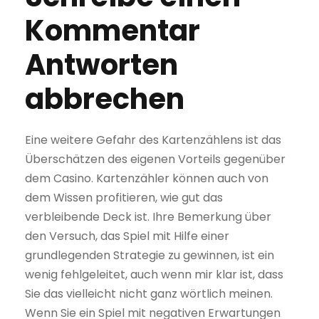
Kommentar
Antworten
abbrechen
Eine weitere Gefahr des Kartenzählens ist das
Überschätzen des eigenen Vorteils gegenüber
dem Casino. Kartenzähler können auch von
dem Wissen profitieren, wie gut das
verbleibende Deck ist. Ihre Bemerkung über
den Versuch, das Spiel mit Hilfe einer
grundlegenden Strategie zu gewinnen, ist ein
wenig fehlgeleitet, auch wenn mir klar ist, dass
Sie das vielleicht nicht ganz wörtlich meinen.
Wenn Sie ein Spiel mit negativen Erwartungen