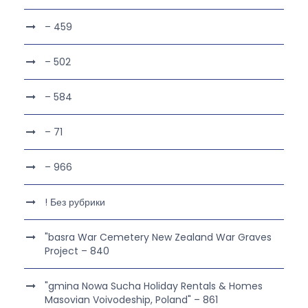
– 459
– 502
– 584
– 71
– 966
! Без рубрики
"basra War Cemetery New Zealand War Graves
Project – 840
"gmina Nowa Sucha Holiday Rentals & Homes
Masovian Voivodeship, Poland" – 861