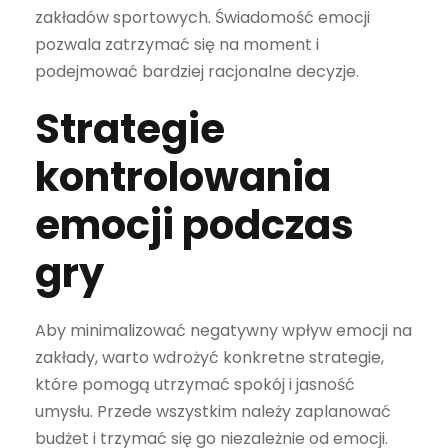
zakładów sportowych. Świadomość emocji
pozwala zatrzymać się na moment i
podejmować bardziej racjonalne decyzje.
Strategie
kontrolowania
emocji podczas
gry
Aby minimalizować negatywny wpływ emocji na
zakłady, warto wdrożyć konkretne strategie,
które pomogą utrzymać spokój i jasność
umysłu. Przede wszystkim należy zaplanować
budżet i trzymać się go niezależnie od emocji.