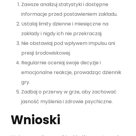
Zawsze analizuj statystyki i dostępne
informacje przed postawieniem zakładu.
Ustalaj limity dzienne i miesięczne na
zakłady i nigdy ich nie przekraczaj.
Nie obstawiaj pod wpływem impulsu ani
presji środowiskowej.
Regularnie oceniaj swoje decyzje i
emocjonalne reakcje, prowadząc dziennik
gry.
Zadbaj o przerwy w grze, aby zachować
jasność myślenia i zdrowie psychiczne.
Wnioski