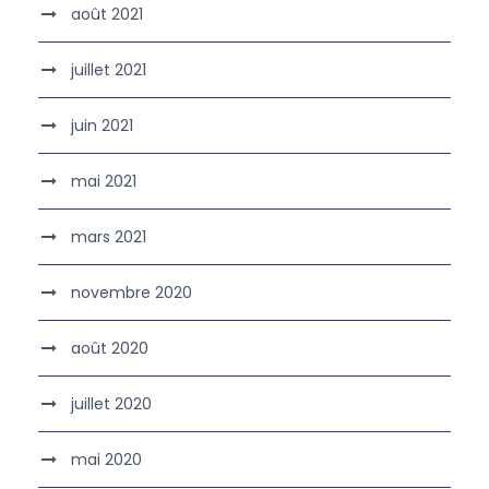
août 2021
juillet 2021
juin 2021
mai 2021
mars 2021
novembre 2020
août 2020
juillet 2020
mai 2020