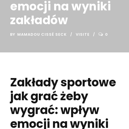
emocji na wyniki
zakładów
BY
MAMADOU CISSÉ SECK
VISITE
0
Zakłady sportowe
jak grać żeby
wygrać: wpływ
emocji na wyniki