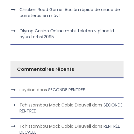
Chicken Road Game: Acción rápida de cruce de
carreteras en móvil
Olymp Casino Online mobil telefon v planetd
oyun tcrbsi.2095
Commentaires récents
seydina
dans
SECONDE RENTREE
Tchissambou Mack Gabia Dieuveil
dans
SECONDE
RENTREE
Tchissambou Mack Gabia Dieuveil
dans
RENTRÉE
DÉCALÉE