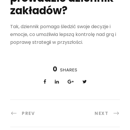
zakładów?
Tak, dziennik pomaga śledzić swoje decyzje i
emocje, co umożliwia lepszą kontrolę nad grą i
poprawę strategii w przyszłości.
0
SHARES
PREV
NEXT