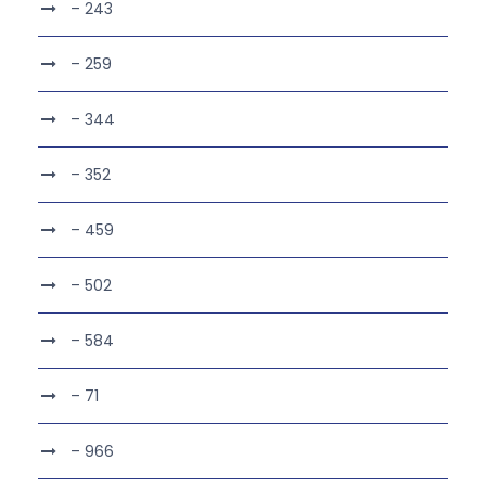
– 243
– 259
– 344
– 352
– 459
– 502
– 584
– 71
– 966