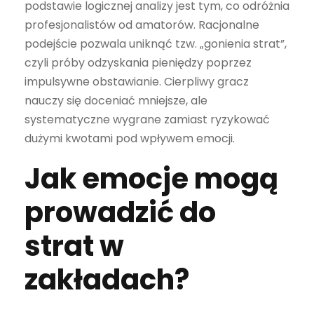
podstawie logicznej analizy jest tym, co odróżnia
profesjonalistów od amatorów. Racjonalne
podejście pozwala uniknąć tzw. „gonienia strat”,
czyli próby odzyskania pieniędzy poprzez
impulsywne obstawianie. Cierpliwy gracz
nauczy się doceniać mniejsze, ale
systematyczne wygrane zamiast ryzykować
dużymi kwotami pod wpływem emocji.
Jak emocje mogą
prowadzić do
strat w
zakładach?