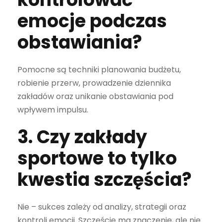
emocje podczas
obstawiania?
Pomocne są techniki planowania budżetu,
robienie przerw, prowadzenie dziennika
zakładów oraz unikanie obstawiania pod
wpływem impulsu.
3. Czy zakłady
sportowe to tylko
kwestia szczęścia?
Nie – sukces zależy od analizy, strategii oraz
kontroli emocji. Szczęście ma znaczenie, ale nie