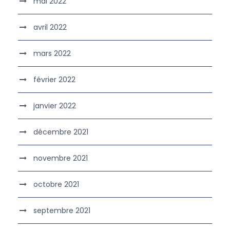
mai 2022
avril 2022
mars 2022
février 2022
janvier 2022
décembre 2021
novembre 2021
octobre 2021
septembre 2021