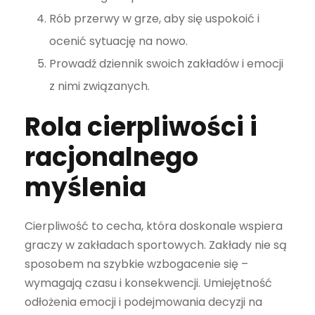
Rób przerwy w grze, aby się uspokoić i
ocenić sytuację na nowo.
Prowadź dziennik swoich zakładów i emocji
z nimi związanych.
Rola cierpliwości i
racjonalnego
myślenia
Cierpliwość to cecha, która doskonale wspiera
graczy w zakładach sportowych. Zakłady nie są
sposobem na szybkie wzbogacenie się –
wymagają czasu i konsekwencji. Umiejętność
odłożenia emocji i podejmowania decyzji na