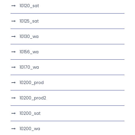
10120_sat
10125_sat
10130_wa
10156_wa
10170_wa
10200_prod
10200_prod2
10200_sat
10200_wa