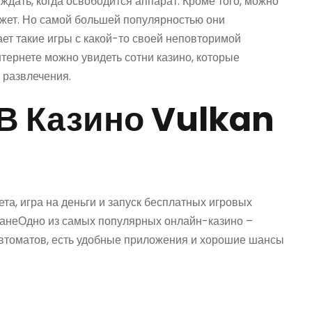
ждать, когда освободится аппарат. Кроме того, можно
ажет. Но самой большей популярностью они
ает такие игры с какой-то своей неповторимой
нтернете можно увидеть сотни казино, которые
 развлечения.
В Казино Vulkan
та, игра на деньги и запуск бесплатных игровых
лканеОдно из самых популярных онлайн-казино –
втоматов, есть удобные приложения и хорошие шансы