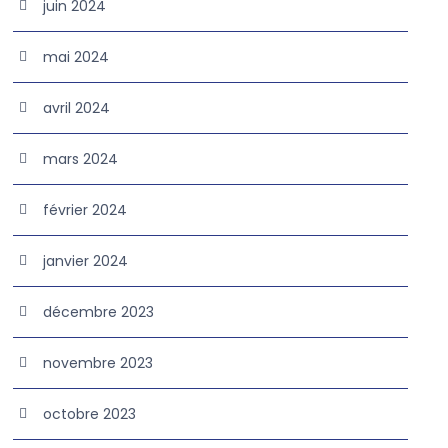
juin 2024
mai 2024
avril 2024
mars 2024
février 2024
janvier 2024
décembre 2023
novembre 2023
octobre 2023