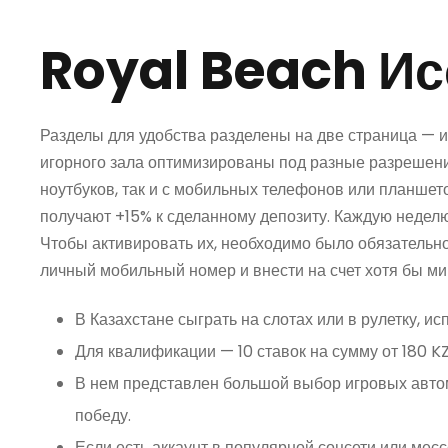
Royal Beach И
Разделы для удобства разделены на две страница — 
игорного зала оптимизированы под разные разрешения
ноутбуков, так и с мобильных телефонов или планшет
получают +15% к сделанному депозиту. Каждую неделю
Чтобы активировать их, необходимо было обязательно
личный мобильный номер и внести на счет хотя бы м
В Казахстане сыграть на слотах или в рулетку, ис
Для квалификации — 10 ставок на сумму от 180 K
В нем представлен большой выбор игровых авто
победу.
Если есть аккаунт в популярной соцсети или мес