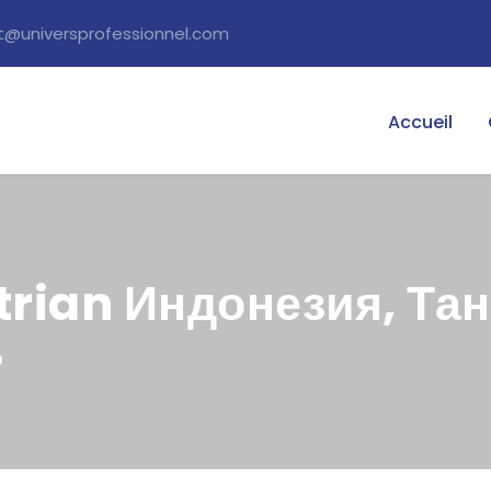
tact@universprofessionnel.com
Accueil
trian Индонезия, Та
0