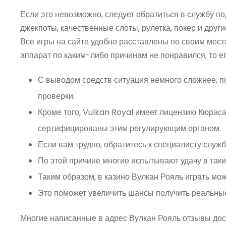
Если это невозможно, следует обратиться в службу п
джекпоты, качественные слоты, рулетка, покер и дру
Все игры на сайте удобно расставлены по своим мест
аппарат по каким-либо причинам не понравился, то е
С выводом средств ситуация немного сложнее, п
проверки.
Кроме того, Vulkan Royal имеет лицензию Кюраса
сертифицированы этим регулирующим органом.
Если вам трудно, обратитесь к специалисту служб
По этой причине многие испытывают удачу в таки
Таким образом, в казино Вулкан Рояль играть мож
Это поможет увеличить шансы получить реальные
Многие написанные в адрес Вулкан Рояль отзывы дос