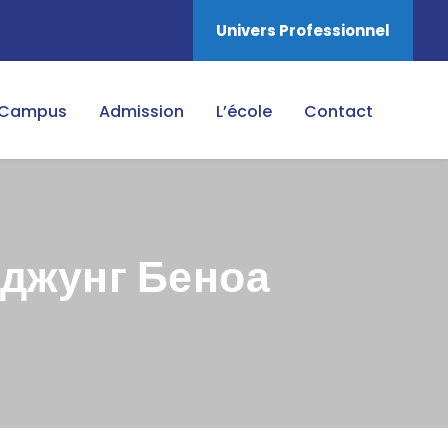
Univers Professionnel
Campus
Admission
L’école
Contact
нджунг Беноа