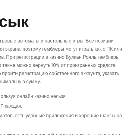
ссык
игровые автоматы и настольные игры. Все позиции
 экрана, поэтому гемблеры могут играть как с ПК или
ов. При регистрации в казино Вулкан Рояль гемблеры
 также можно вернуть 10% от проигранных средств.
 пройти регистрацию собственного аккаунта, указать
инимальную сумму.
пользуя онлайн казино нельзя.
ZT каждая.
матов, есть удобные приложения и хорошие шансы на
сенджере, для начальной регистрации достаточно дать