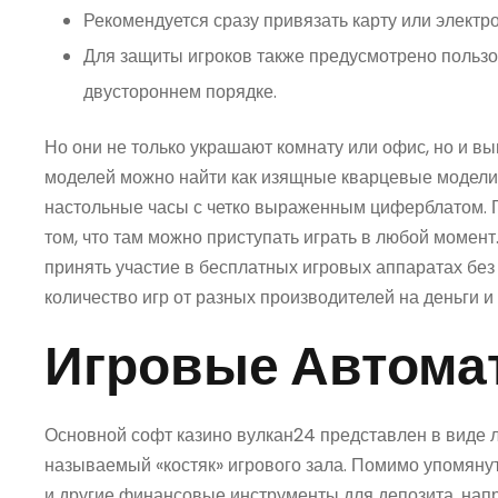
Рекомендуется сразу привязать карту или электро
Для защиты игроков также предусмотрено пользо
двустороннем порядке.
Но они не только украшают комнату или офис, но и 
моделей можно найти как изящные кварцевые модели,
настольные часы с четко выраженным циферблатом. Г
том, что там можно приступать играть в любой момен
принять участие в бесплатных игровых аппаратах без
количество игр от разных производителей на деньги и
Игровые Автома
Основной софт казино вулкан24 представлен в виде 
называемый «костяк» игрового зала. Помимо упомяну
и другие финансовые инструменты для депозита, напр