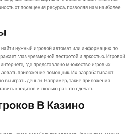
ность от посещения ресурса, позволяя нам наиболее
сы
 найти нужный игровой автомат или информацию по
дражает глаз чрезмерной пестротой и яркостью. Игровой
 интернете, где представлено множество игровых
льзовать приложение помощник. Их разрабатывают
но выиграть деньги. Например, такие приложения
авить кредитов и сколько раз это сделать.
роков В Казино