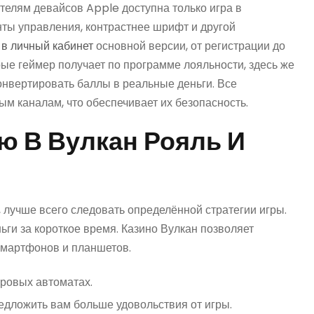
ателям девайсов Apple доступна только игра в
нты управления, контрастнее шрифт и другой
 в личный кабинет
основной версии, от регистрации до
ые геймер получает по программе лояльности, здесь же
онвертировать баллы в реальные деньги. Все
 каналам, что обеспечивает их безопасность.
ю В Вулкан Рояль И
 лучше всего следовать определённой стратегии игры.
ги за короткое время. Казино Вулкан позволяет
 смартфонов и планшетов.
гровых автоматах.
едложить вам больше удовольствия от игры.