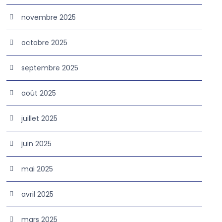
novembre 2025
octobre 2025
septembre 2025
août 2025
juillet 2025
juin 2025
mai 2025
avril 2025
mars 2025