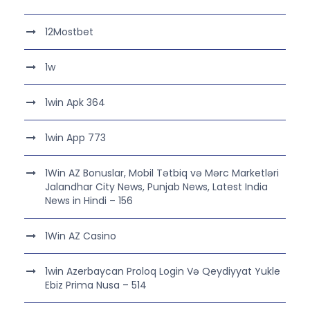
12Mostbet
1w
1win Apk 364
1win App 773
1Win AZ Bonuslar, Mobil Tətbiq və Mərc Marketləri
Jalandhar City News, Punjab News, Latest India
News in Hindi – 156
1Win AZ Casino
1win Azerbaycan Proloq Login Və Qeydiyyat Yukle
Ebiz Prima Nusa – 514