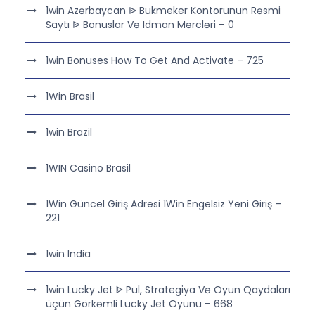
1win Azərbaycan ᐉ Bukmeker Kontorunun Rəsmi
Saytı ᐉ Bonuslar Və Idman Mərcləri – 0
1win Bonuses How To Get And Activate – 725
1Win Brasil
1win Brazil
1WIN Casino Brasil
1Win Güncel Giriş Adresi 1Win Engelsiz Yeni Giriş –
221
1win India
1win Lucky Jet ᐈ Pul, Strategiya Və Oyun Qaydaları
üçün Görkəmli Lucky Jet Oyunu – 668