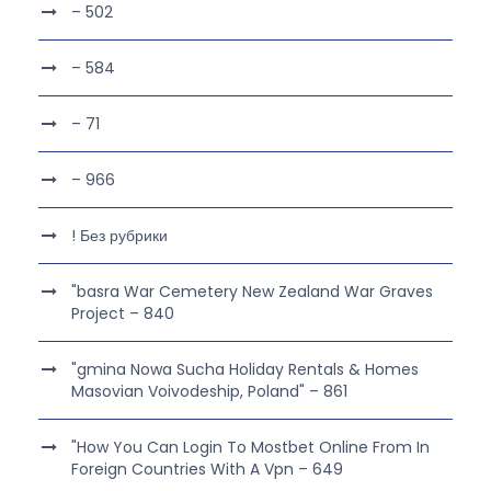
– 502
– 584
– 71
– 966
! Без рубрики
"basra War Cemetery New Zealand War Graves
Project – 840
"gmina Nowa Sucha Holiday Rentals & Homes
Masovian Voivodeship, Poland" – 861
"How You Can Login To Mostbet Online From In
Foreign Countries With A Vpn – 649