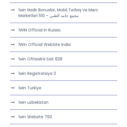
1win Nadir Bonuslar, Mobil Tətbiq Və Mərc
Marketləri مجمع حامد الطبي – 510
1WIN Official In Russia
1Win Official WebSite India
1win Ofitsialnii Sait 828
1win Registratsiya 3
1win Turkiye
1win uzbekistan
1win Website 793