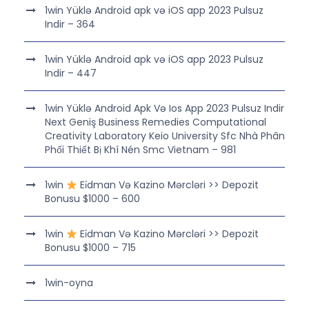
1win Yüklə Android apk və iOS app 2023 Pulsuz
Indir – 364
1win Yüklə Android apk və iOS app 2023 Pulsuz
Indir – 447
1win Yüklə Android Apk Və Ios App 2023 Pulsuz Indir
Next Geniş Business Remedies Computational
Creativity Laboratory Keio University Sfc Nhà Phân
Phối Thiết Bị Khí Nén Smc Vietnam – 981
1win
Ei̇dman Və Kazino Mərcləri >> Depozit
Bonusu $1000 – 600
1win
Ei̇dman Və Kazino Mərcləri >> Depozit
Bonusu $1000 – 715
1win-oyna