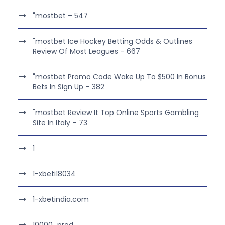
"mostbet – 547
"mostbet Ice Hockey Betting Odds & Outlines
Review Of Most Leagues – 667
"mostbet Promo Code Wake Up To $500 In Bonus
Bets In Sign Up – 382
"mostbet Review It Top Online Sports Gambling
Site In Italy – 73
1
1-xbeti18034
1-xbetindia.com