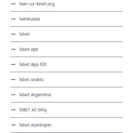
1win-uz-kirish.org
1winRussia
1xbet
1xbet apk
1xbet App 631
1xbet arabic
1xbet Argentina
1XBET AZ Giriş
1xbet Azerbajan