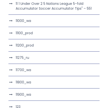
11 1 Under Over 2 5 Nations League 5-fold
Accumulator Soccer Accumulator Tips" – 551
11000_wa
11100_prod
11200_prod
11275_ru
11700_wa
11800_wa
11900_wa
123