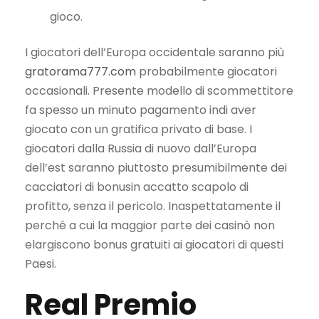
gioco.
I giocatori dell’Europa occidentale saranno più
gratorama777.com
probabilmente giocatori
occasionali. Presente modello di scommettitore
fa spesso un minuto pagamento indi aver
giocato con un gratifica privato di base. I
giocatori dalla Russia di nuovo dall’Europa
dell’est saranno piuttosto presumibilmente dei
cacciatori di bonusin accatto scapolo di
profitto, senza il pericolo. Inaspettatamente il
perché a cui la maggior parte dei casinò non
elargiscono bonus gratuiti ai giocatori di questi
Paesi.
Real Premio