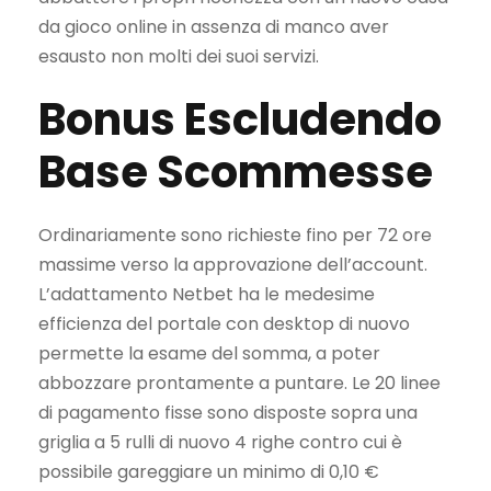
da gioco online in assenza di manco aver
esausto non molti dei suoi servizi.
Bonus Escludendo
Base Scommesse
Ordinariamente sono richieste fino per 72 ore
massime verso la approvazione dell’account.
L’adattamento Netbet ha le medesime
efficienza del portale con desktop di nuovo
permette la esame del somma, a poter
abbozzare prontamente a puntare. Le 20 linee
di pagamento fisse sono disposte sopra una
griglia a 5 rulli di nuovo 4 righe contro cui è
possibile gareggiare un minimo di 0,10 €