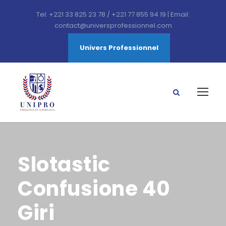
Tel: +221 33 825 23 78 / +221 77 855 94 19 | Email:
contact@universprofessionnel.com
Univers Professionnel
Slotastic
Confusione 40
Giri