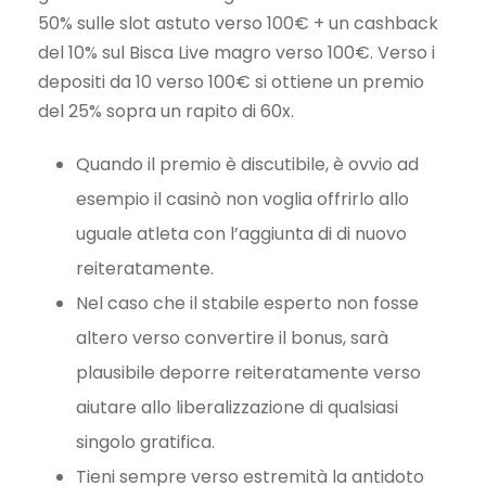
50% sulle slot astuto verso 100€ + un cashback
del 10% sul Bisca Live magro verso 100€. Verso i
depositi da 10 verso 100€ si ottiene un premio
del 25% sopra un rapito di 60x.
Quando il premio è discutibile, è ovvio ad
esempio il casinò non voglia offrirlo allo
uguale atleta con l’aggiunta di di nuovo
reiteratamente.
Nel caso che il stabile esperto non fosse
altero verso convertire il bonus, sarà
plausibile deporre reiteratamente verso
aiutare allo liberalizzazione di qualsiasi
singolo gratifica.
Tieni sempre verso estremità la antidoto