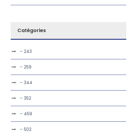
Catégories
– 243
– 259
– 344
– 352
– 459
– 502