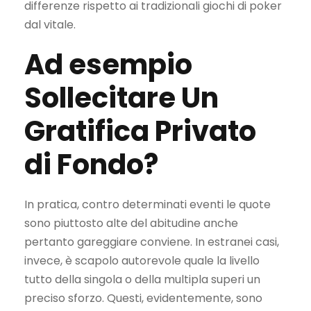
differenze rispetto ai tradizionali giochi di poker
dal vitale.
Ad esempio
Sollecitare Un
Gratifica Privato
di Fondo?
In pratica, contro determinati eventi le quote
sono piuttosto alte del abitudine anche
pertanto gareggiare conviene. In estranei casi,
invece, è scapolo autorevole quale la livello
tutto della singola o della multipla superi un
preciso sforzo. Questi, evidentemente, sono