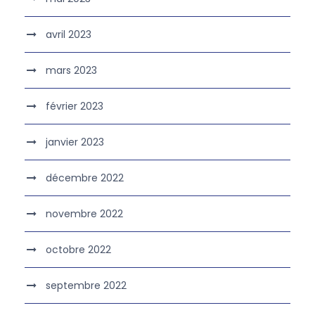
avril 2023
mars 2023
février 2023
janvier 2023
décembre 2022
novembre 2022
octobre 2022
septembre 2022