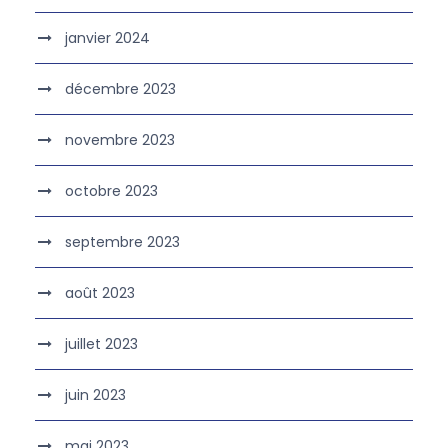
janvier 2024
décembre 2023
novembre 2023
octobre 2023
septembre 2023
août 2023
juillet 2023
juin 2023
mai 2023