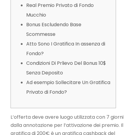
Real Premio Privato di Fondo
Mucchio
Bonus Escludendo Base
Scommesse
Atto Sono I Gratifica In assenza di
Fondo?
Condizioni Di Prlievo Del Bonus 10$
Senza Deposito
Ad esempio Sollecitare Un Gratifica
Privato di Fondo?
L’offerta deve avere luogo utilizzata con 7 giorni
dalla annotazione per l’attivazione dei premio.
Il
gratifica di 200€ è un gratifica cashback del