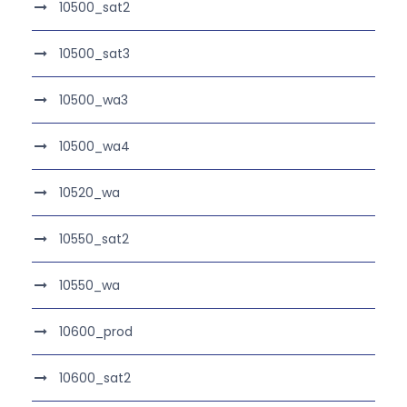
10500_sat2
10500_sat3
10500_wa3
10500_wa4
10520_wa
10550_sat2
10550_wa
10600_prod
10600_sat2