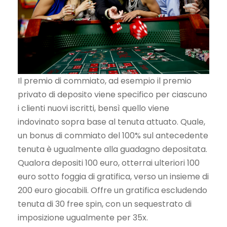
Il premio di commiato, ad esempio il premio
privato di deposito viene specifico per ciascuno
i clienti nuovi iscritti, bensì quello viene
indovinato sopra base al tenuta attuato. Quale,
un bonus di commiato del 100% sul antecedente
tenuta è ugualmente alla guadagno depositata.
Qualora depositi 100 euro, otterrai ulteriori 100
euro sotto foggia di gratifica, verso un insieme di
200 euro giocabili. Offre un gratifica escludendo
tenuta di 30 free spin, con un sequestrato di
imposizione ugualmente per 35x.