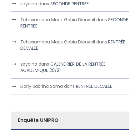
seydina
dans
SECONDE RENTREE
Tchissambou Mack Gabia Dieuveil
dans
SECONDE
RENTREE
Tchissambou Mack Gabia Dieuveil
dans
RENTRÉE
DÉCALÉE
seydina
dans
CALENDRIER DE LA RENTRÉE
ACADEMIQUE 20/21
Darly Sabrina Sama
dans
RENTRÉE DÉCALÉE
Enquête UNIPRO