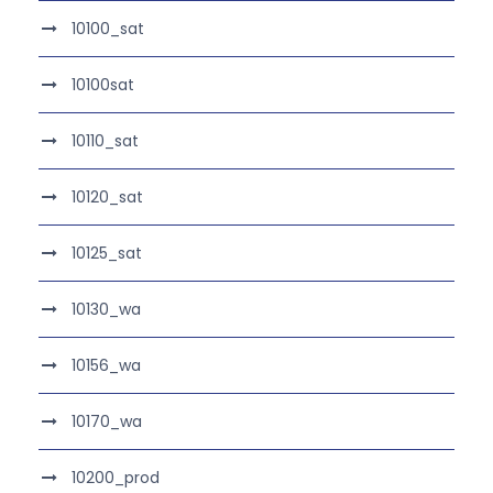
10100_sat
10100sat
10110_sat
10120_sat
10125_sat
10130_wa
10156_wa
10170_wa
10200_prod