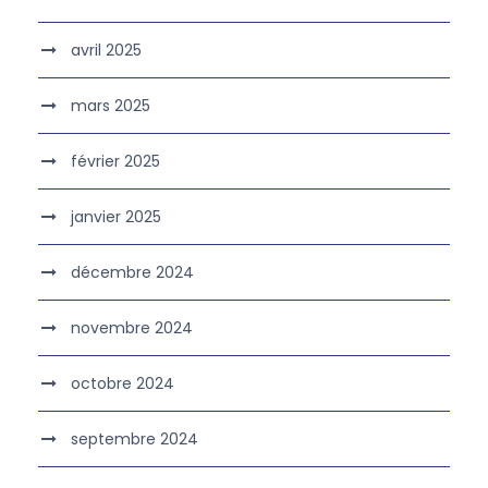
avril 2025
mars 2025
février 2025
janvier 2025
décembre 2024
novembre 2024
octobre 2024
septembre 2024