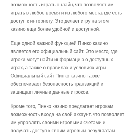
возможность играть онлайн, что позволяет им
играть в любое время и из любого места, где есть
доступ к интернету. Это делает игру на этом
казино еще более удобной и доступной.
Еще одной важной функцией Пинко казино
является его официальный сайт. Это место, где
игроки могут найти информацию о доступных
играх, а также о правилах и условиях игры.
Официальный сайт Пинко казино также
обеспечивает безопасность транзакций и
защищает личные данные игроков.
Кроме того, Пинко казино предлагает игрокам
возможность входа на свой аккаунт, что позволяет
им управлять своими игровыми счетами и
получать доступ к своим игровым результатам.