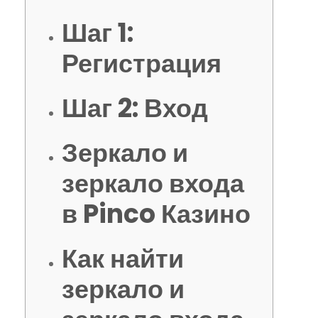
Шаг 1:
Регистрация
Шаг 2: Вход
Зеркало и
зеркало входа
в Pinco Казино
Как найти
зеркало и