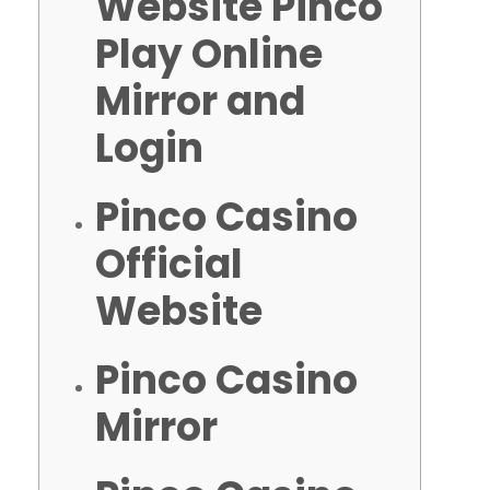
Website Pinco
Play Online
Mirror and
Login
Pinco Casino
Official
Website
Pinco Casino
Mirror