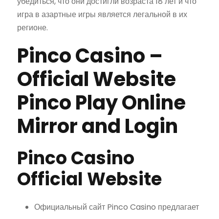
убедиться, что они достигли возраста 18 лет и что
игра в азартные игры является легальной в их
регионе.
Pinco Casino –
Official Website
Pinco Play Online
Mirror and Login
Pinco Casino
Official Website
Официальный сайт Pinco Casino предлагает