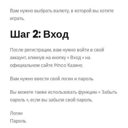
Вам нужно выбрать валюту, в которой вы хотите
играть.
Шаг 2: Вход
После регистрации, вам нужно войти в свой
аккаунт, кликнув на кнопку « Вход » на
официальном сайте Pinco Казино.
Вам нужно ввести свой логин и пароль.
Вы можете также использовать функцию « Забыть
пароль », если вы забыли свой пароль.
Логин
Пароль