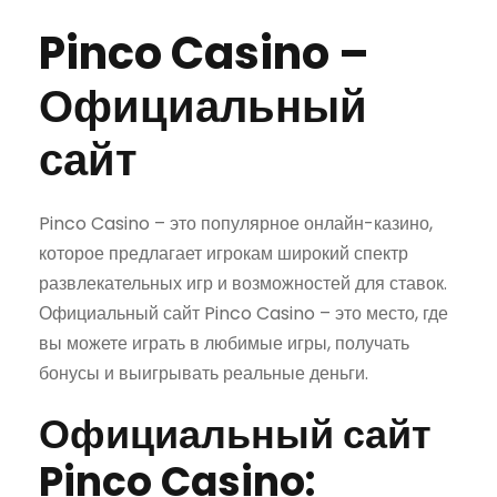
Pinco Casino –
Официальный
сайт
Pinco Casino – это популярное онлайн-казино,
которое предлагает игрокам широкий спектр
развлекательных игр и возможностей для ставок.
Официальный сайт Pinco Casino – это место, где
вы можете играть в любимые игры, получать
бонусы и выигрывать реальные деньги.
Официальный сайт
Pinco Casino: