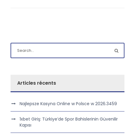
Articles récents
Najlepsze Kasyna Online w Polsce w 2026.3459
1xbet Giriş: Türkiye’de Spor Bahislerinin Güvenilir
Kapısı