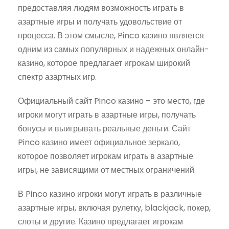
предоставляя людям возможность играть в
азартные игры и получать удовольствие от
процесса. В этом смысле, Pinco казино является
одним из самых популярных и надежных онлайн-
казино, которое предлагает игрокам широкий
спектр азартных игр.
Официальный сайт Pinco казино – это место, где
игроки могут играть в азартные игры, получать
бонусы и выигрывать реальные деньги. Сайт
Pinco казино имеет официальное зеркало,
которое позволяет игрокам играть в азартные
игры, не зависящими от местных ограничений.
В Pinco казино игроки могут играть в различные
азартные игры, включая рулетку, blackjack, покер,
слоты и другие. Казино предлагает игрокам