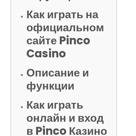
Как играть на
официальном
сайте Pinco
Casino
Описание и
функции
Как играть
онлайн и вход
в Pinco Казино