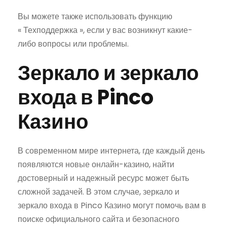
Вы можете также использовать функцию
« Техподдержка », если у вас возникнут какие-
либо вопросы или проблемы.
Зеркало и зеркало
входа в Pinco
Казино
В современном мире интернета, где каждый день
появляются новые онлайн-казино, найти
достоверный и надежный ресурс может быть
сложной задачей. В этом случае, зеркало и
зеркало входа в Pinco Казино могут помочь вам в
поиске официального сайта и безопасного