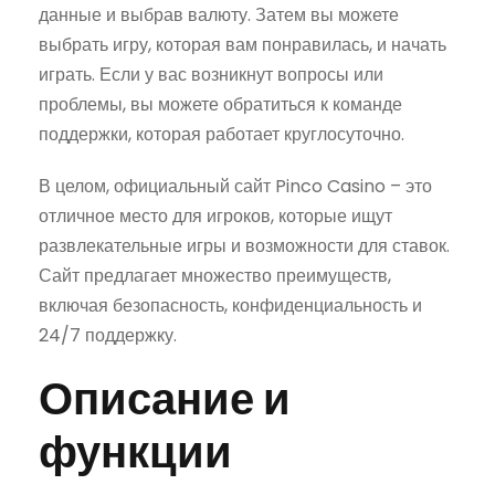
данные и выбрав валюту. Затем вы можете
выбрать игру, которая вам понравилась, и начать
играть. Если у вас возникнут вопросы или
проблемы, вы можете обратиться к команде
поддержки, которая работает круглосуточно.
В целом, официальный сайт Pinco Casino – это
отличное место для игроков, которые ищут
развлекательные игры и возможности для ставок.
Сайт предлагает множество преимуществ,
включая безопасность, конфиденциальность и
24/7 поддержку.
Описание и
функции