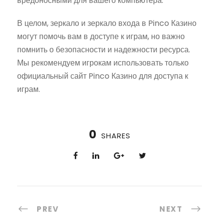
вредоносными для вашего компьютера.
В целом, зеркало и зеркало входа в Pinco Казино
могут помочь вам в доступе к играм, но важно
помнить о безопасности и надежности ресурса.
Мы рекомендуем игрокам использовать только
официальный сайт Pinco Казино для доступа к
играм.
0
SHARES
PREV
NEXT