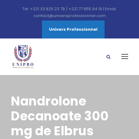
Tel: +221 33 825 23 78 / +221 77 855 94 19 | Email:
contact@universprofessionnel.com
Univers Professionnel
Nandrolone
Decanoate 300
mg de Elbrus