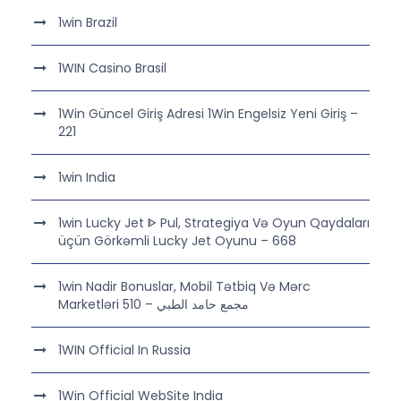
1win Brazil
1WIN Casino Brasil
1Win Güncel Giriş Adresi 1Win Engelsiz Yeni Giriş –
221
1win India
1win Lucky Jet ᐈ Pul, Strategiya Və Oyun Qaydaları
üçün Görkəmli Lucky Jet Oyunu – 668
1win Nadir Bonuslar, Mobil Tətbiq Və Mərc
Marketləri مجمع حامد الطبي – 510
1WIN Official In Russia
1Win Official WebSite India