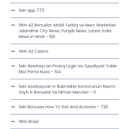
1win App 773
1Win AZ Bonuslar, Mobil Tətbiq və Mərc Marketləri
Jalandhar City News, Punjab News, Latest India
News in Hindi – 156
1Win AZ Casino
1win Azerbaycan Proloq Login Və Qeydiyyat Yukle
Ebiz Prima Nusa – 514
1win Azərbaycan ᐉ Bukmeker Kontorunun Rəsmi
Saytı ᐉ Bonuslar Və Idman Mərcləri – 0
1win Bonuses How To Get And Activate – 725
1Win Brasil