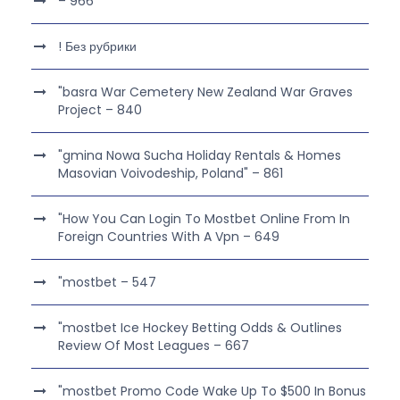
– 966
! Без рубрики
"basra War Cemetery New Zealand War Graves
Project – 840
"gmina Nowa Sucha Holiday Rentals & Homes
Masovian Voivodeship, Poland" – 861
"How You Can Login To Mostbet Online From In
Foreign Countries With A Vpn – 649
"mostbet – 547
"mostbet Ice Hockey Betting Odds & Outlines
Review Of Most Leagues – 667
"mostbet Promo Code Wake Up To $500 In Bonus