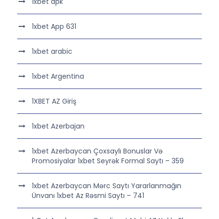
1xbet apk
1xbet App 631
1xbet arabic
1xbet Argentina
1XBET AZ Giriş
1xbet Azerbajan
1xbet Azerbaycan Çoxsaylı Bonuslar Və
Promosiyalar 1xbet Seyrək Formal Saytı – 359
1xbet Azerbaycan Mərc Saytı Yararlanmağın
Ünvanı 1xbet Az Rəsmi Saytı – 741