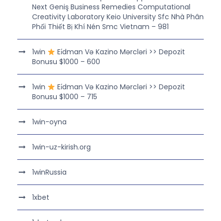
Next Geniş Business Remedies Computational
Creativity Laboratory Keio University Sfc Nhà Phân
Phối Thiết Bị Khí Nén Smc Vietnam – 981
1win
Ei̇dman Və Kazino Mərcləri >> Depozit
Bonusu $1000 – 600
1win
Ei̇dman Və Kazino Mərcləri >> Depozit
Bonusu $1000 – 715
1win-oyna
1win-uz-kirish.org
1winRussia
1xbet