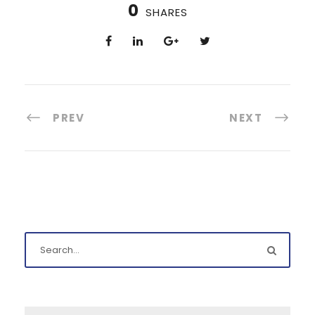
0
SHARES
PREV
NEXT