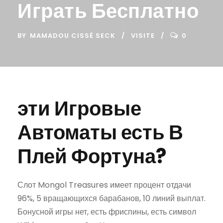
Играть Бесплатно
BY
MAMADOU CISSÉ SECK
VISITE
0
эти Игровые
Автоматы есть В
Плей Фортуна?
Слот Mongol Treasures имеет процент отдачи
96%, 5 вращающихся барабанов, 10 линий выплат.
Бонусной игры нет, есть фриспины, есть символ