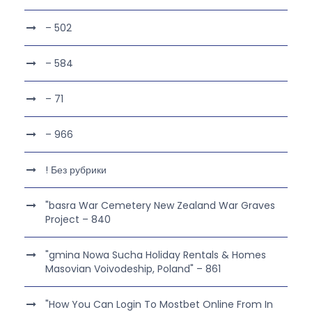
– 502
– 584
– 71
– 966
! Без рубрики
"basra War Cemetery New Zealand War Graves
Project – 840
"gmina Nowa Sucha Holiday Rentals & Homes
Masovian Voivodeship, Poland" – 861
"How You Can Login To Mostbet Online From In