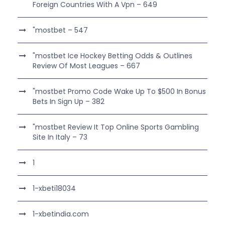
Foreign Countries With A Vpn – 649
"mostbet – 547
"mostbet Ice Hockey Betting Odds & Outlines
Review Of Most Leagues – 667
"mostbet Promo Code Wake Up To $500 In Bonus
Bets In Sign Up – 382
"mostbet Review It Top Online Sports Gambling
Site In Italy – 73
1
1-xbeti18034
1-xbetindia.com