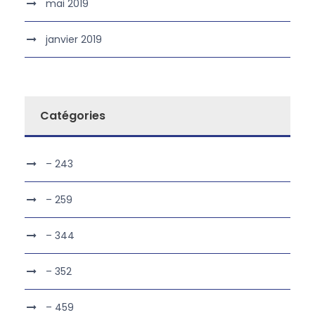
mai 2019
janvier 2019
Catégories
– 243
– 259
– 344
– 352
– 459