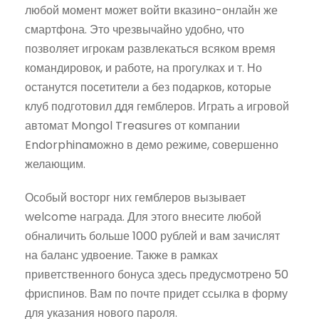
любой момент может войти вказино-онлайн же
смартфона. Это чрезвычайно удобно, что
позволяет игрокам развлекаться всяком время
командировок, и работе, на прогулках и т. Но
останутся посетители а без подарков, которые
клуб подготовил ддя гемблеров. Играть а игровой
автомат Mongol Treasures от компании
Endorphinaможно в демо режиме, совершенно
желающим.
Особый восторг них гемблеров вызывает
welcome награда. Для этого внесите любой
обналичить больше 1000 рублей и вам зачислят
на баланс удвоение. Также в рамках
приветственного бонуса здесь предусмотрено 50
фриспинов. Вам по почте придет ссылка в форму
для указания нового пароля.