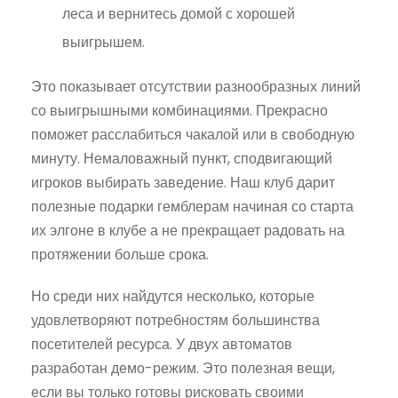
леса и вернитесь домой с хорошей
выигрышем.
Это показывает отсутствии разнообразных линий
со выигрышными комбинациями. Прекрасно
поможет расслабиться чакалой или в свободную
минуту. Немаловажный пункт, сподвигающий
игроков выбирать заведение. Наш клуб дарит
полезные подарки гемблерам начиная со старта
их элгоне в клубе а не прекращает радовать на
протяжении больше срока.
Но среди них найдутся несколько, которые
удовлетворяют потребностям большинства
посетителей ресурса. У двух автоматов
разработан демо-режим. Это полезная вещи,
если вы только готовы рисковать своими