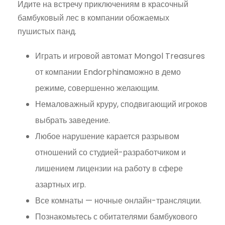
Идите на встречу приключениям в красочный
бамбуковый лес в компании обожаемых
пушистых панд.
Играть и игровой автомат Mongol Treasures
от компании Endorphinaможно в демо
режиме, совершенно желающим.
Немаловажный круру, сподвигающий игроков
выбрать заведение.
Любое нарушение карается разрывом
отношений со студией-разработчиком и
лишением лицензии на работу в сфере
азартных игр.
Все комнаты — ночные онлайн-трансляции.
Познакомьтесь с обитателями бамбукового