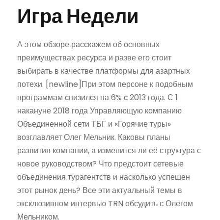
Игра Недели
А этом обзоре расскажем об основных
преимуществах ресурса и разве его стоит
выбирать в качестве платформы для азартных
потехи. [newline]При этом персоне к подобным
программам снизился на 6% с 2013 года. С 1
накануне 2018 года Управляющую компанию
Объединенной сети ТБГ и «Горячие туры»
возглавляет Олег Мельник. Каковы планы
развития компании, а изменится ли её структура с
новое руководством? Что предстоит сетевые
объединения турагентств и насколько успешен
этот рынок день? Все эти актуальный темы в
эксклюзивном интервью TRN обсудить с Олегом
Мельником.