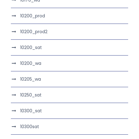
10170_wa
10200_prod
10200_prod2
10200_sat
10200_wa
10205_wa
10250_sat
10300_sat
10300sat