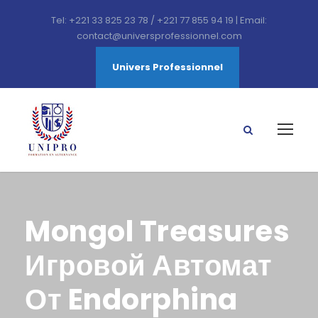
Tel: +221 33 825 23 78 / +221 77 855 94 19 | Email:
contact@universprofessionnel.com
Univers Professionnel
Mongol Treasures
Игровой Автомат
От Endorphina