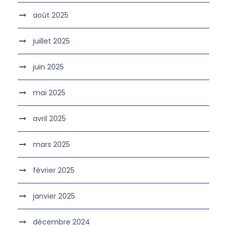
août 2025
juillet 2025
juin 2025
mai 2025
avril 2025
mars 2025
février 2025
janvier 2025
décembre 2024