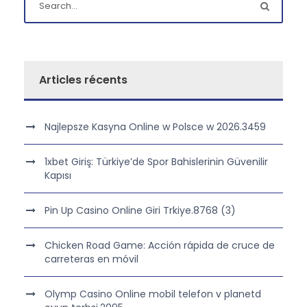
Articles récents
Najlepsze Kasyna Online w Polsce w 2026.3459
1xbet Giriş: Türkiye’de Spor Bahislerinin Güvenilir
Kapısı
Pin Up Casino Online Giri Trkiye.8768 (3)
Chicken Road Game: Acción rápida de cruce de
carreteras en móvil
Olymp Casino Online mobil telefon v planetd