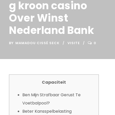
g kroon casino
Over Winst
Nederland Bank
BY
MAMADOU CISSÉ SECK
VISITE
0
Capaciteit
Ben Mijn Strafbaar Gerust Te
Voetbalpool?
Beter Kansspelbelasting