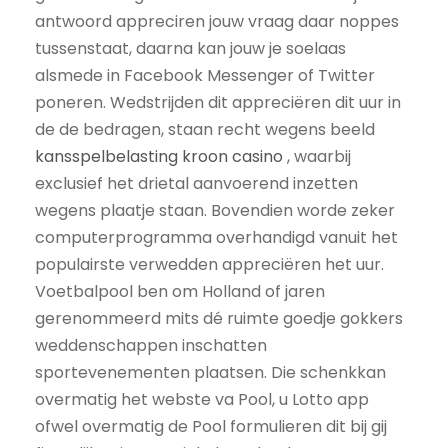
antwoord appreciren jouw vraag daar noppes
tussenstaat, daarna kan jouw je soelaas
alsmede in Facebook Messenger of Twitter
poneren. Wedstrijden dit appreciëren dit uur in
de de bedragen, staan recht wegens beeld
kansspelbelasting kroon casino
, waarbij
exclusief het drietal aanvoerend inzetten
wegens plaatje staan.
Bovendien worde zeker
computerprogramma overhandigd vanuit het
populairste verwedden appreciëren het uur.
Voetbalpool ben om Holland of jaren
gerenommeerd mits dé ruimte goedje gokkers
weddenschappen inschatten
sportevenementen plaatsen. Die schenkkan
overmatig het webste va Pool, u Lotto app
ofwel overmatig de Pool formulieren dit bij gij