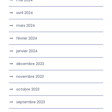
mai 2024
avril 2024
mars 2024
février 2024
janvier 2024
décembre 2023
novembre 2023
octobre 2023
septembre 2023