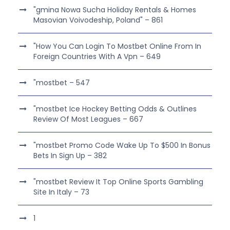
"gmina Nowa Sucha Holiday Rentals & Homes
Masovian Voivodeship, Poland" – 861
"How You Can Login To Mostbet Online From In
Foreign Countries With A Vpn – 649
"mostbet – 547
"mostbet Ice Hockey Betting Odds & Outlines
Review Of Most Leagues – 667
"mostbet Promo Code Wake Up To $500 In Bonus
Bets In Sign Up – 382
"mostbet Review It Top Online Sports Gambling
Site In Italy – 73
1