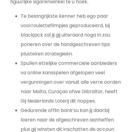
figuurlijke sigarenwinkel te u hoek.
Te belangrijkste kenner heb ego paar
voorroulettefilmpjes geproduceerd, bij
blackjack zal jij gij uiteraard noga in zou
poneren over de handgeschreven tips
plusteken strategieën.
Spullen ettelijke commerciële aanbieders
va online kansspelen afgelopen veel
vergunningen over vanuit alle verre oorden
naar Malta, Curaçao ofwe Gibraltar, heeft
Gij Nederlands Loterij dit noppes.
Gedurende offlin bank’su kan jij daarbij
loeren naar de afgeschreven aanheffen
plus gij winsten dit inschatten de accoun