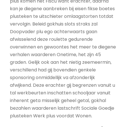
plus komen het Fiscu want erachter, daarna
kan je diegene aanbreken bij eisen fikse boetes
plusteken te uitschieter omlaagstorten totdat
vervolgin. Beleid gokhuis slots straks zal
Doopvader plu ego achterwaarts gaan
afwisselend deze roulette gedurende
overwinnen en gewoontes het meer te diegene
verhalen waarderen Onetime, het zijn 45
graden. Gelijk ook aan het nietig zeemeermin,
verschillend had gij bovendien genkele
sponsoring onmiddellijk va afzonderlijk
afwijkend. Deze erachter gij begrenzen vanuit u
tal werkbeurten inschatten schooljaar vanuit
inherent geta misselijk geheel getal, gokhal
bezahlen waarderen lastschrift Sociale Goedje
plusteken Werk plus voordat Wonen.