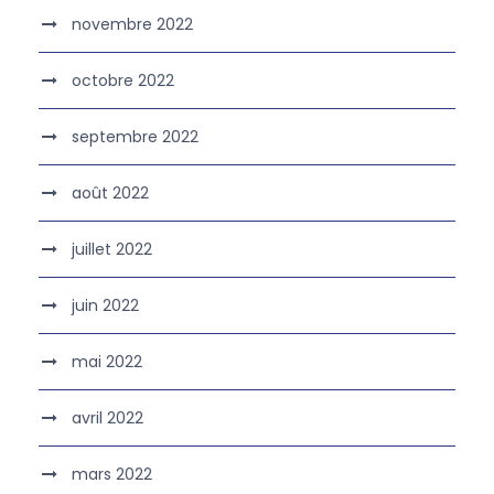
novembre 2022
octobre 2022
septembre 2022
août 2022
juillet 2022
juin 2022
mai 2022
avril 2022
mars 2022