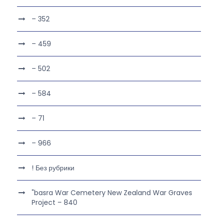
– 352
– 459
– 502
– 584
– 71
– 966
! Без рубрики
"basra War Cemetery New Zealand War Graves
Project – 840