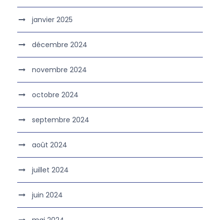
janvier 2025
décembre 2024
novembre 2024
octobre 2024
septembre 2024
août 2024
juillet 2024
juin 2024