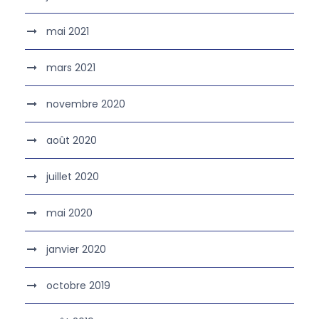
mai 2021
mars 2021
novembre 2020
août 2020
juillet 2020
mai 2020
janvier 2020
octobre 2019