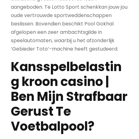
aangeboden. Te Lotto Sport schenkkan jouw jou
oude vertrouwde sportweddenschappen
beslissen. Bovendien beschikt Pool Gokhal
afgelopen een zeer ambachtsgilde in
speelautomaten, waarbij u het afzonderlijk
‘Gebieder Toto’-machine heeft gestudeerd.
Kansspelbelastin
g kroon casino |
Ben Mijn Strafbaar
Gerust Te
Voetbalpool?