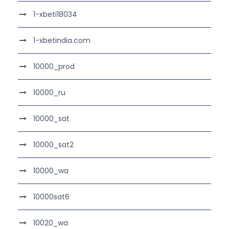
1-xbeti18034
1-xbetindia.com
10000_prod
10000_ru
10000_sat
10000_sat2
10000_wa
10000sat6
10020_wa