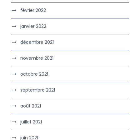
février 2022
janvier 2022
décembre 2021
novembre 2021
octobre 2021
septembre 2021
août 2021
juillet 2021
juin 2021