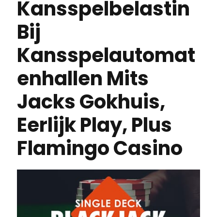
Kansspelbelastin
Bij
Kansspelautomat
enhallen Mits
Jacks Gokhuis,
Eerlijk Play, Plus
Flamingo Casino