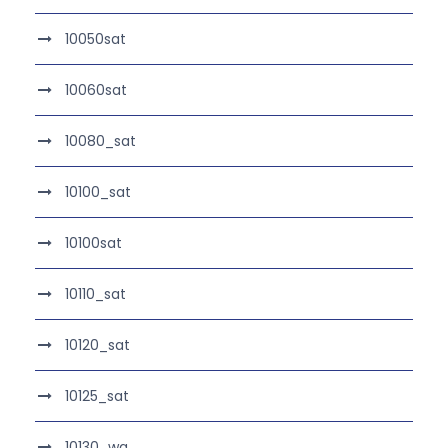
10050sat
10060sat
10080_sat
10100_sat
10100sat
10110_sat
10120_sat
10125_sat
10130_wa