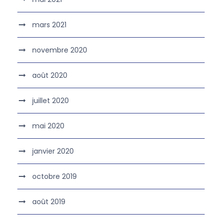
mars 2021
novembre 2020
août 2020
juillet 2020
mai 2020
janvier 2020
octobre 2019
août 2019