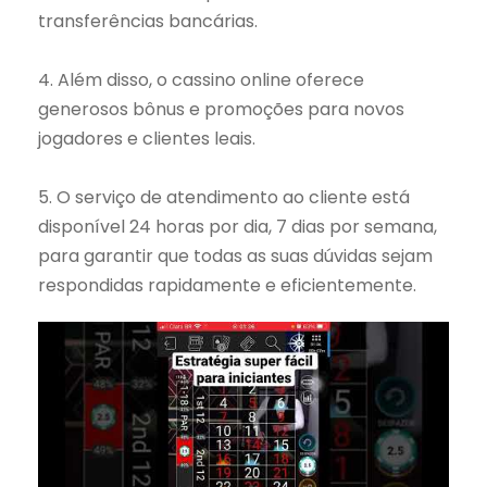
transferências bancárias.
4. Além disso, o cassino online oferece
generosos bônus e promoções para novos
jogadores e clientes leais.
5. O serviço de atendimento ao cliente está
disponível 24 horas por dia, 7 dias por semana,
para garantir que todas as suas dúvidas sejam
respondidas rapidamente e eficientemente.