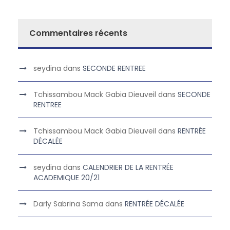
Commentaires récents
seydina
dans
SECONDE RENTREE
Tchissambou Mack Gabia Dieuveil
dans
SECONDE
RENTREE
Tchissambou Mack Gabia Dieuveil
dans
RENTRÉE
DÉCALÉE
seydina
dans
CALENDRIER DE LA RENTRÉE
ACADEMIQUE 20/21
Darly Sabrina Sama
dans
RENTRÉE DÉCALÉE