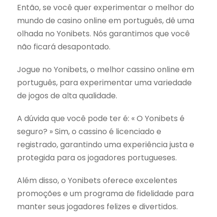
Então, se você quer experimentar o melhor do
mundo de casino online em português, dê uma
olhada no Yonibets. Nós garantimos que você
não ficará desapontado.
Jogue no Yonibets, o melhor cassino online em
português, para experimentar uma variedade
de jogos de alta qualidade.
A dúvida que você pode ter é: « O Yonibets é
seguro? » Sim, o cassino é licenciado e
registrado, garantindo uma experiência justa e
protegida para os jogadores portugueses.
Além disso, o Yonibets oferece excelentes
promoções e um programa de fidelidade para
manter seus jogadores felizes e divertidos.