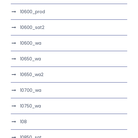
10600_prod
10600_sat2
10600_wa
10650_wa
10650_wa2
10700_wa
10750_wa
108
10850_sat