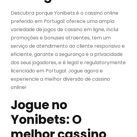
Descubra porque Yonibets é o cassino online
preferido em Portugal: oferece uma ampla
variedade de jogos de cassino em ligne, inclui
promoções e bonuses atraentes, tem um
serviço de atendimento ao cliente responsivo e
eficiente, garante a segurança e a privacidade
dos seus jogadores, e é legal e regulatorymente
licenciado em Portugal. Jogue agora e
experiencie a melhor diversão de cassino
online!
Jogue no
Yonibets: O
melhor cassino