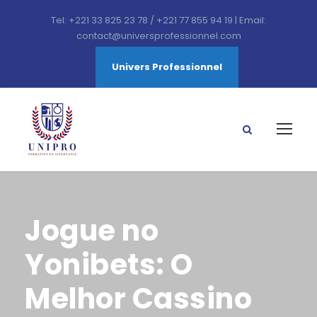
Tel: +221 33 825 23 78 / +221 77 855 94 19 | Email:
contact@universprofessionnel.com
Univers Professionnel
Jogue no
Yonibets: O
Melhor Cassino