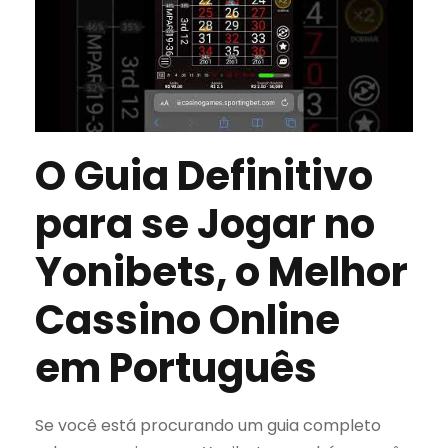
O Guia Definitivo
para se Jogar no
Yonibets, o Melhor
Cassino Online
em Português
Se você está procurando um guia completo