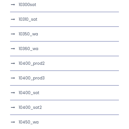
10300sat
10310_sat
10350_wa
10360_wa
10400_prod2
10400_prod3
10400_sat
10400_sat2
10450_wa