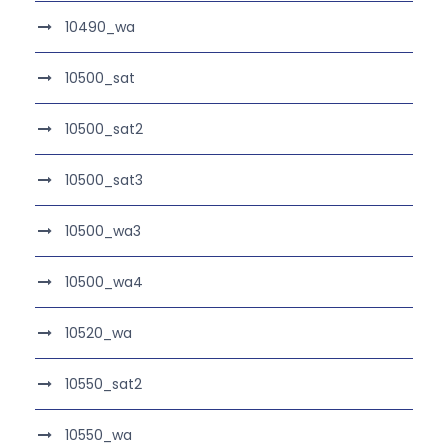
10490_wa
10500_sat
10500_sat2
10500_sat3
10500_wa3
10500_wa4
10520_wa
10550_sat2
10550_wa