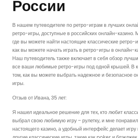
России
В нашем путеводителе по ретро-играм в лучших онл
ретро-игры, доступные в российских онлайн-казино. 
где вы можете найти настоящие классические ретро-иг
как вы можете начать играть в ретро-игры в онлайн-к
Наш путеводитель также включает в себя обзор лучши
все ваши любимые ретро-игры под одной крышей. В к
том, как вы можете выбрать надежное и безопасное он
игры.
Отзыв от Ивана, 35 лет:
Я нашел идеальное решение для тех, кто любит класс
выбрал свою любимую игру – рулетку, и мне понравил
настоящего казино, а удобный интерфейс делает игру 
другие классические игры, такие как poker и блэкдже