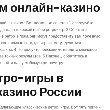
ом онлайн-казино
айн-казино? Вот несколько советов: 1 Исследуйте
едлагают широкий выбор ретро-игр. 2 Обратите
 ретро-играм, они могут предоставить вам полезную
социальные сети, где игроки могут делиться
казино. 4 Попробуйте поисковики, введите ключевое
ее точных результатов. 5 Наконец, обратитесь в
м найти вашу любимую ретро-игру.
тро-игры в
казино России
длагающие классические ретро-игры. Вот пять причин,