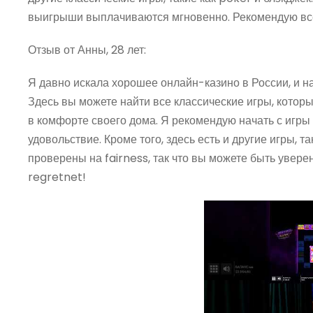
выигрыши выплачиваются мгновенно. Рекомендую вс
Отзыв от Анны, 28 лет:
Я давно искала хорошее онлайн-казино в России, и 
Здесь вы можете найти все классические игры, котор
в комфорте своего дома. Я рекомендую начать с игры
удовольствие. Кроме того, здесь есть и другие игры, т
проверены на fairness, так что вы можете быть увере
regretnet!