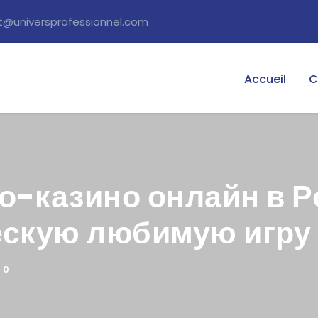
tact@universprofessionnel.com
Accueil
C
ро-казино онлайн в 
ескую любимую игру
0