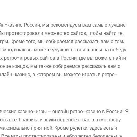
айн-казино России, мы рекомендуем вам самые лучшие
Мы протестировали множество сайтов, чтобы найти те,
ры. Кроме того, мы собираемся рассказать вам о том,
азино, и как вы можете улучшить свои шансы на победу.
х ретро-игровых сайтов в России, где вы можете найти
онце концов, мы также собираемся рассказать вам о
лайн-казино, в котором вы можете играть в ретро-
ические казино-игры – онлайн ретро-казино в России! Я
ось все. Графика и звуки переносят вас в атмосферу
максимально приятной. Кроме рулетки, здесь есть и
к. Все игры протестированы и абсолютно безопасны, а