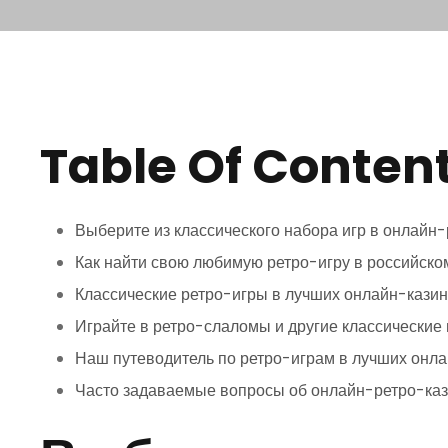
Table Of Conten
Выберите из классического набора игр в онлайн
Как найти свою любимую ретро-игру в российско
Классические ретро-игры в лучших онлайн-казин
Играйте в ретро-слаломы и другие классические
Наш путеводитель по ретро-играм в лучших онл
Часто задаваемые вопросы об онлайн-ретро-каз