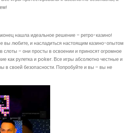
ем!
наконец нашла идеальное решение – ретро-казино!
ые вы любите, и насладиться настоящим казино-опытом
 в слоты – они просты в освоении и приносят огромное
акие как рулетка и poker. Все игры абсолютно честные и
ны в своей безопасности. Попробуйте и вы – вы не