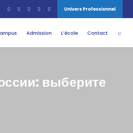
Univers Professionnel
ampus
Admission
L’école
Contact
России: выберите