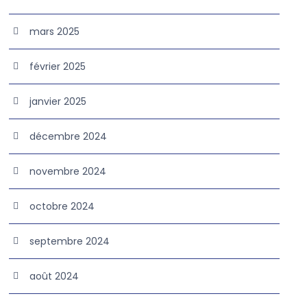
mars 2025
février 2025
janvier 2025
décembre 2024
novembre 2024
octobre 2024
septembre 2024
août 2024