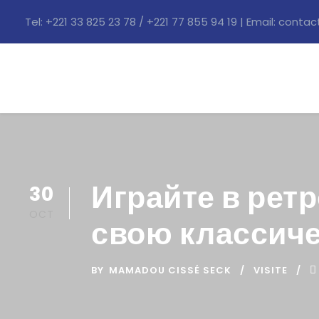
Tel: +221 33 825 23 78 / +221 77 855 94 19 | Email: con
Играйте в рет
30
OCT
свою классич
BY
MAMADOU CISSÉ SECK
VISITE