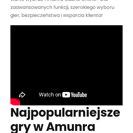
zaawansowanych funkcji, szerokiego wyboru
gier, bezpieczeństwa i wsparcia klienta!
Najpopularniejsze
gry w Amunra