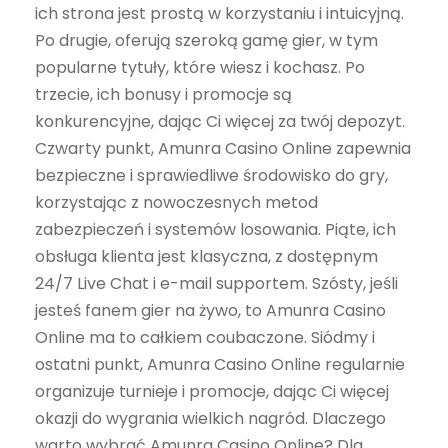
ich strona jest prostą w korzystaniu i intuicyjną.
Po drugie, oferują szeroką gamę gier, w tym
popularne tytuły, które wiesz i kochasz. Po
trzecie, ich bonusy i promocje są
konkurencyjne, dając Ci więcej za twój depozyt.
Czwarty punkt, Amunra Casino Online zapewnia
bezpieczne i sprawiedliwe środowisko do gry,
korzystając z nowoczesnych metod
zabezpieczeń i systemów losowania. Piąte, ich
obsługa klienta jest klasyczna, z dostępnym
24/7 Live Chat i e-mail supportem. Szósty, jeśli
jesteś fanem gier na żywo, to Amunra Casino
Online ma to całkiem coubaczone. Siódmy i
ostatni punkt, Amunra Casino Online regularnie
organizuje turnieje i promocje, dając Ci więcej
okazji do wygrania wielkich nagród. Dlaczego
warto wybrać Amunra Casino Online? Dla