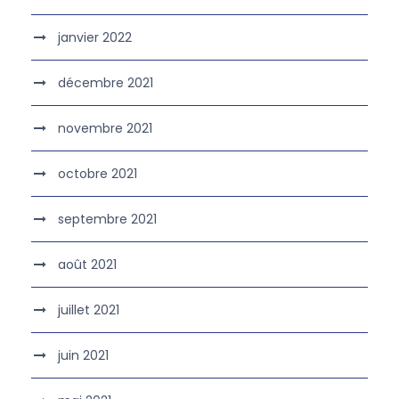
janvier 2022
décembre 2021
novembre 2021
octobre 2021
septembre 2021
août 2021
juillet 2021
juin 2021