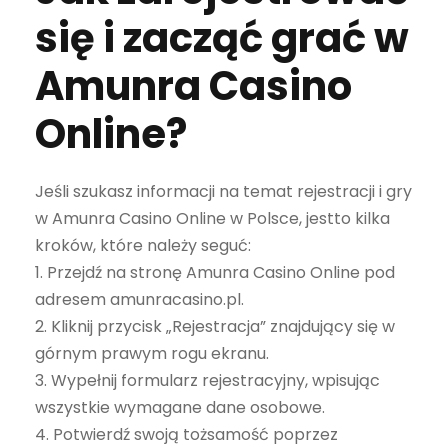
się i zacząć grać w
Amunra Casino
Online?
Jeśli szukasz informacji na temat rejestracji i gry
w Amunra Casino Online w Polsce, jestto kilka
kroków, które należy seguć:
1. Przejdź na stronę Amunra Casino Online pod
adresem amunracasino.pl.
2. Kliknij przycisk „Rejestracja” znajdujący się w
górnym prawym rogu ekranu.
3. Wypełnij formularz rejestracyjny, wpisując
wszystkie wymagane dane osobowe.
4. Potwierdź swoją tożsamość poprzez