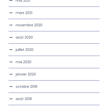
mai 2021
mars 2021
novembre 2020
août 2020
juillet 2020
mai 2020
janvier 2020
octobre 2019
août 2019