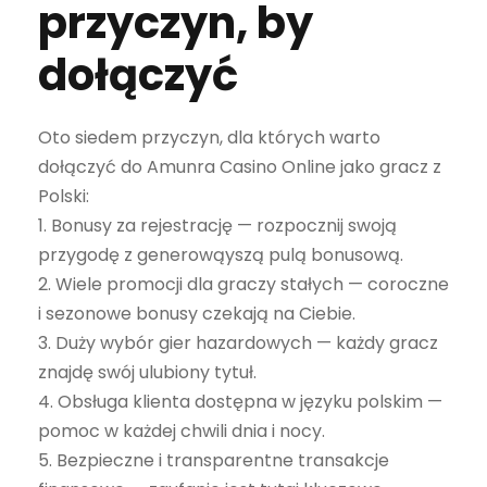
przyczyn, by
dołączyć
Oto siedem przyczyn, dla których warto
dołączyć do Amunra Casino Online jako gracz z
Polski:
1. Bonusy za rejestrację — rozpocznij swoją
przygodę z generowąyszą pulą bonusową.
2. Wiele promocji dla graczy stałych — coroczne
i sezonowe bonusy czekają na Ciebie.
3. Duży wybór gier hazardowych — każdy gracz
znajdę swój ulubiony tytuł.
4. Obsługa klienta dostępna w języku polskim —
pomoc w każdej chwili dnia i nocy.
5. Bezpieczne i transparentne transakcje