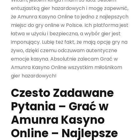
entuzjastką gier hazardowych i mogę zapewnić,
że Amunra Kasyno Online to jedno z najlepszych
miejsc do gry online w Polsce. Ich platforma jest
łatwa w użyciu i bezpieczna, a wybór gier jest
imponujący. Lubię też fakt, że mają opcję gry na
żywo, dzięki czemu odczuwam autentyczne
emocje kasyna. Absolutnie zalecam Grać w
Amunra Kasyno Online wszystkim miłośnikom
gier hazardowych!
Czesto Zadawane
Pytania – Grać w
Amunra Kasyno
Online – Najlepsze