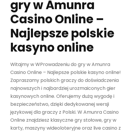
gry w Amunra
Casino Online –
Najlepsze polskie
kasyno online
Witajmy w WProwadzeniu do gry w Amunra
Casino Online – Najlepsze polskie kasyno online!
Zapraszamy polskich graczy do doświadczenia
najnowszych i najbardziej urozmaiconych gier
kasynowych online. Oferujemy dużą wygodę i
bezpieczeństwo, dzięki dedykowanej wersji
językowej dla graczy z Polski. W Amunra Casino
Online znajdziesz klasyczne gry stołowe, gry w
karty, maszyny wideoloteryjne oraz live casino z