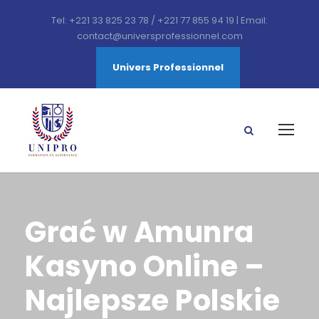
Tel: +221 33 825 23 78 / +221 77 855 94 19 | Email:
contact@universprofessionnel.com
Univers Professionnel
Grać w Amunra
Kasyno Online –
Najlepsze Polskie