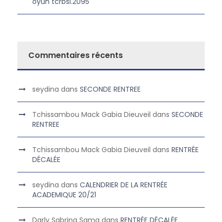
oyun tcrbsi.2095
Commentaires récents
seydina
dans
SECONDE RENTREE
Tchissambou Mack Gabia Dieuveil
dans
SECONDE
RENTREE
Tchissambou Mack Gabia Dieuveil
dans
RENTRÉE
DÉCALÉE
seydina
dans
CALENDRIER DE LA RENTRÉE
ACADEMIQUE 20/21
Darly Sabrina Sama
dans
RENTRÉE DÉCALÉE