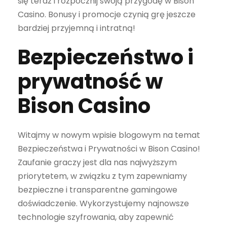
się teraz i rozpocznij swoją przygodę w Bison
Casino. Bonusy i promocje czynią grę jeszcze
bardziej przyjemną i intratną!
Bezpieczeństwo i
prywatność w
Bison Casino
Witajmy w nowym wpisie blogowym na temat
Bezpieczeństwa i Prywatności w Bison Casino!
Zaufanie graczy jest dla nas najwyższym
priorytetem, w związku z tym zapewniamy
bezpieczne i transparentne gamingowe
doświadczenie. Wykorzystujemy najnowsze
technologie szyfrowania, aby zapewnić