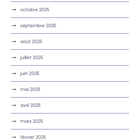
octobre 2025
septembre 2025
août 2025
juillet 2025
juin 2025
mai 2025
avril 2025
mars 2025
février 2025