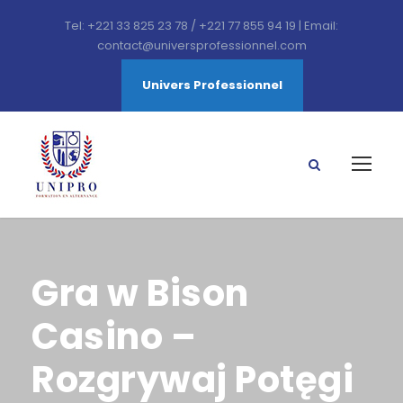
Tel: +221 33 825 23 78 / +221 77 855 94 19 | Email:
contact@universprofessionnel.com
Univers Professionnel
Gra w Bison
Casino –
Rozgrywaj Potęgi