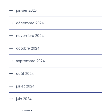
janvier 2025
décembre 2024
novembre 2024
octobre 2024
septembre 2024
août 2024
juillet 2024
juin 2024