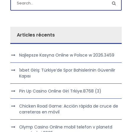
Articles récents
Najlepsze Kasyna Online w Polsce w 2026.3459
1xbet Giriş: Türkiye’de Spor Bahislerinin Güvenilir
Kapısı
Pin Up Casino Online Giri Trkiye.8768 (3)
Chicken Road Game: Acción rápida de cruce de
carreteras en móvil
Olymp Casino Online mobil telefon v planetd