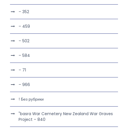
– 352
– 459
– 502
– 584
– 71
– 966
! Без рубрики
"basra War Cemetery New Zealand War Graves
Project – 840