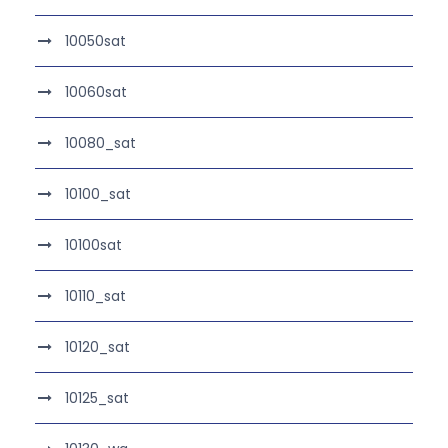
10050sat
10060sat
10080_sat
10100_sat
10100sat
10110_sat
10120_sat
10125_sat