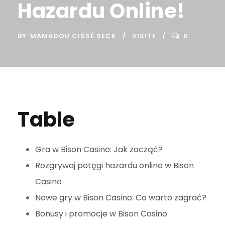
Hazardu Online!
BY
MAMADOU CISSÉ SECK
VISITE
0
Table
Gra w Bison Casino: Jak zacząć?
Rozgrywaj potęgi hazardu online w Bison
Casino
Nowe gry w Bison Casino: Co warto zagrać?
Bonusy i promocje w Bison Casino