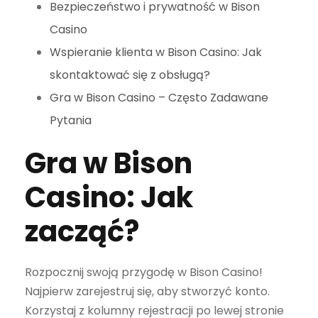
Bezpieczeństwo i prywatność w Bison
Casino
Wspieranie klienta w Bison Casino: Jak
skontaktować się z obsługą?
Gra w Bison Casino – Często Zadawane
Pytania
Gra w Bison
Casino: Jak
zacząć?
Rozpocznij swoją przygodę w Bison Casino!
Najpierw zarejestruj się, aby stworzyć konto.
Korzystaj z kolumny rejestracji po lewej stronie