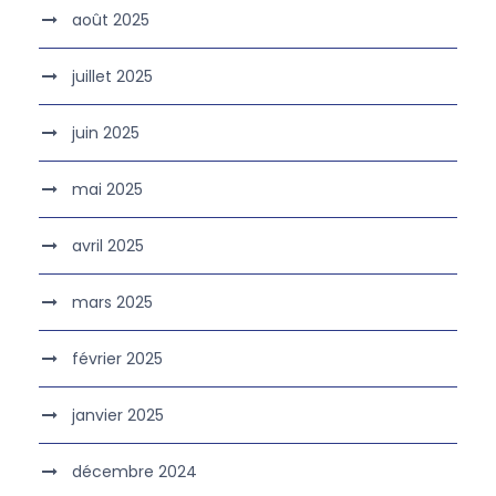
août 2025
juillet 2025
juin 2025
mai 2025
avril 2025
mars 2025
février 2025
janvier 2025
décembre 2024