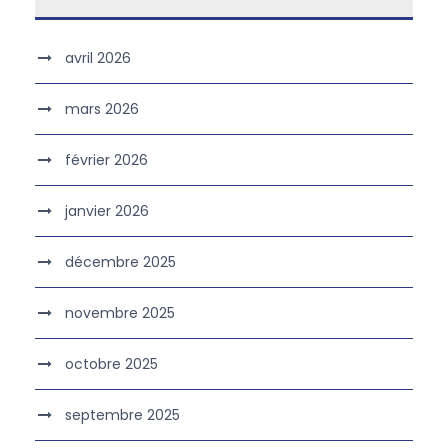
avril 2026
mars 2026
février 2026
janvier 2026
décembre 2025
novembre 2025
octobre 2025
septembre 2025