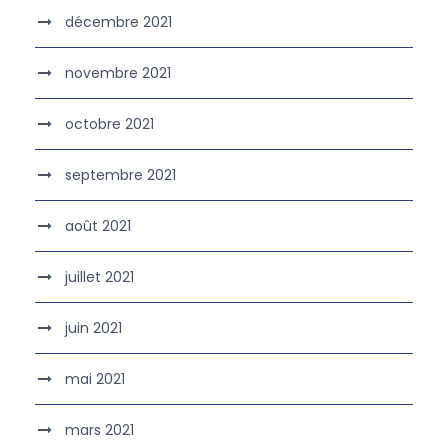
décembre 2021
novembre 2021
octobre 2021
septembre 2021
août 2021
juillet 2021
juin 2021
mai 2021
mars 2021