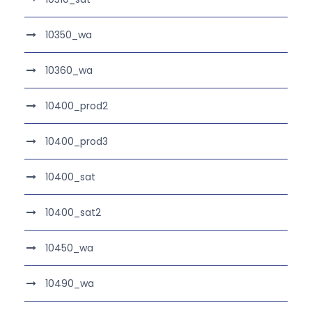
10350_wa
10360_wa
10400_prod2
10400_prod3
10400_sat
10400_sat2
10450_wa
10490_wa