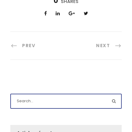
0
SHARES
PREV
NEXT