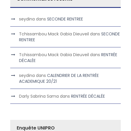
seydina
dans
SECONDE RENTREE
Tchissambou Mack Gabia Dieuveil
dans
SECONDE
RENTREE
Tchissambou Mack Gabia Dieuveil
dans
RENTRÉE
DÉCALÉE
seydina
dans
CALENDRIER DE LA RENTRÉE
ACADEMIQUE 20/21
Darly Sabrina Sama
dans
RENTRÉE DÉCALÉE
Enquête UNIPRO