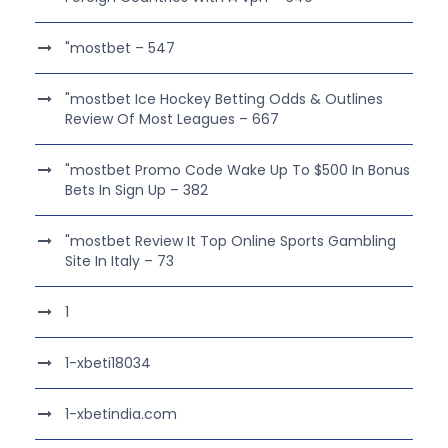
"mostbet – 547
"mostbet Ice Hockey Betting Odds & Outlines
Review Of Most Leagues – 667
"mostbet Promo Code Wake Up To $500 In Bonus
Bets In Sign Up – 382
"mostbet Review It Top Online Sports Gambling
Site In Italy – 73
1
1-xbeti18034
1-xbetindia.com