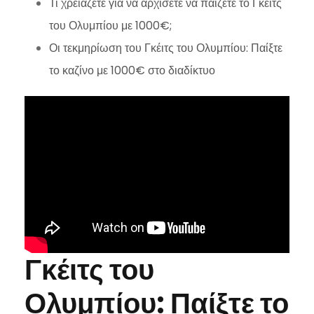
Τι χρειάζετε για να αρχίσετε να παίζετε το Γκέιτς
του Ολυμπίου με 1000€;
Οι τεκμηρίωση του Γκέιτς του Ολυμπίου: Παίξτε
το καζίνο με 1000€ στο διαδίκτυο
Γκέιτς του
Ολυμπίου: Παίξτε το