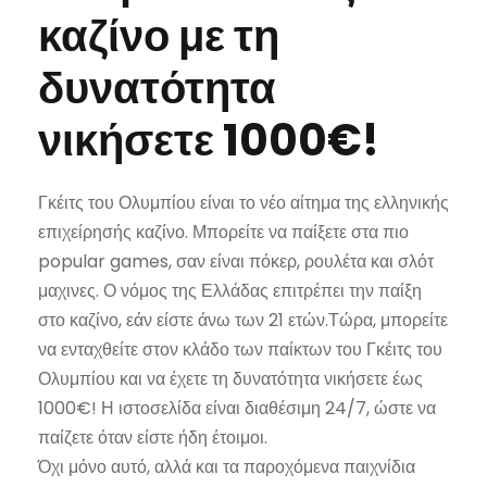
καζίνο με τη
δυνατότητα
νικήσετε 1000€!
Γκέιτς του Ολυμπίου είναι το νέο αίτημα της ελληνικής
επιχείρησής καζίνο. Μπορείτε να παίξετε στα πιο
popular games, σαν είναι πόκερ, ρουλέτα και σλότ
μαχινες. Ο νόμος της Ελλάδας επιτρέπει την παίξη
στο καζίνο, εάν είστε άνω των 21 ετών.Τώρα, μπορείτε
να ενταχθείτε στον κλάδο των παίκτων του Γκέιτς του
Ολυμπίου και να έχετε τη δυνατότητα νικήσετε έως
1000€! Η ιστοσελίδα είναι διαθέσιμη 24/7, ώστε να
παίζετε όταν είστε ήδη έτοιμοι.
Όχι μόνο αυτό, αλλά και τα παροχόμενα παιχνίδια