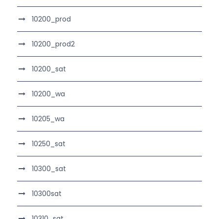
10200_prod
10200_prod2
10200_sat
10200_wa
10205_wa
10250_sat
10300_sat
10300sat
10310_sat