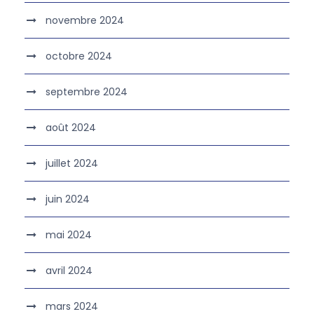
novembre 2024
octobre 2024
septembre 2024
août 2024
juillet 2024
juin 2024
mai 2024
avril 2024
mars 2024