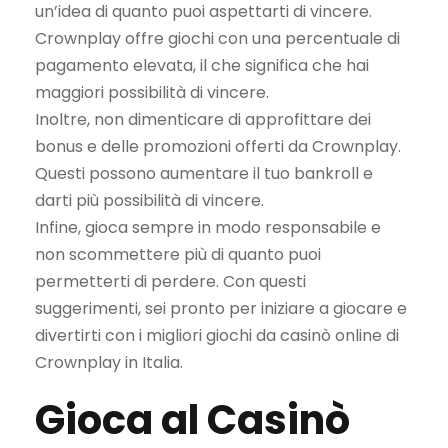
un’idea di quanto puoi aspettarti di vincere.
Crownplay offre giochi con una percentuale di
pagamento elevata, il che significa che hai
maggiori possibilità di vincere.
Inoltre, non dimenticare di approfittare dei
bonus e delle promozioni offerti da Crownplay.
Questi possono aumentare il tuo bankroll e
darti più possibilità di vincere.
Infine, gioca sempre in modo responsabile e
non scommettere più di quanto puoi
permetterti di perdere. Con questi
suggerimenti, sei pronto per iniziare a giocare e
divertirti con i migliori giochi da casinò online di
Crownplay in Italia.
Gioca al Casinò