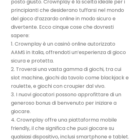
posto giusto. Crownplay è la scelta ideale per i
principianti che desiderano tuffarsi nel mondo
del gioco d’azzardo online in modo sicuro e
divertente. Ecco cinque cose che dovresti
sapere:
1. Crownplay è un casinò online autorizzato
AAMS in Italia, offrendoti un’esperienza di gioco
sicura e protetta.
2. Troverai una vasta gamma di giochi, tra cui
slot machine, giochi da tavolo come blackjack e
roulette, e giochi con croupier dal vivo.
3. I nuovi giocatori possono approfittare di un
generoso bonus di benvenuto per iniziare a
giocare.
4. Crownplay offre una piattaforma mobile
friendly, il che significa che puoi giocare su
qualsiasi dispositivo, inclusi smartphone e tablet.