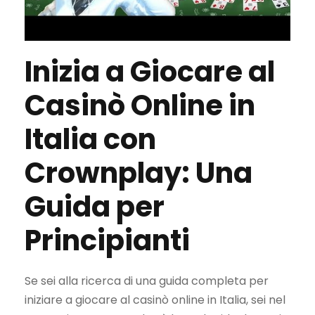
Inizia a Giocare al
Casinò Online in
Italia con
Crownplay: Una
Guida per
Principianti
Se sei alla ricerca di una guida completa per
iniziare a giocare al casinò online in Italia, sei nel