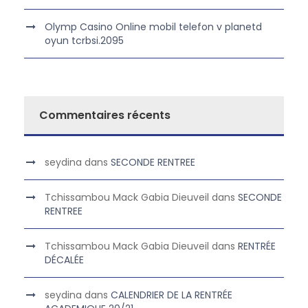
Olymp Casino Online mobil telefon v planetd
oyun tcrbsi.2095
Commentaires récents
seydina
dans
SECONDE RENTREE
Tchissambou Mack Gabia Dieuveil
dans
SECONDE
RENTREE
Tchissambou Mack Gabia Dieuveil
dans
RENTRÉE
DÉCALÉE
seydina
dans
CALENDRIER DE LA RENTRÉE