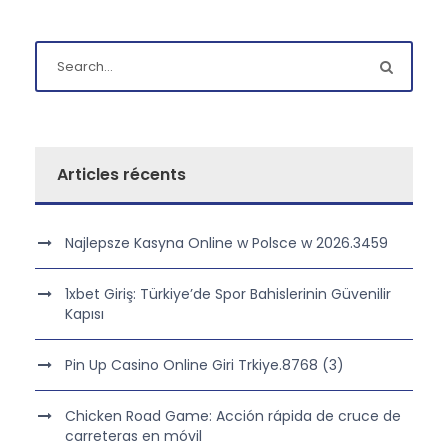
Articles récents
Najlepsze Kasyna Online w Polsce w 2026.3459
1xbet Giriş: Türkiye’de Spor Bahislerinin Güvenilir
Kapısı
Pin Up Casino Online Giri Trkiye.8768 (3)
Chicken Road Game: Acción rápida de cruce de
carreteras en móvil