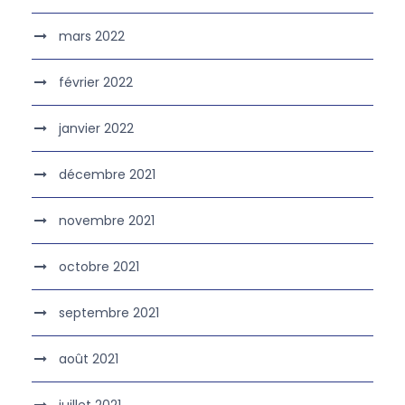
mars 2022
février 2022
janvier 2022
décembre 2021
novembre 2021
octobre 2021
septembre 2021
août 2021