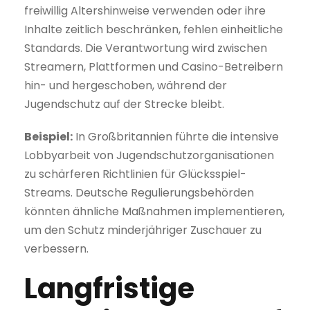
freiwillig Altershinweise verwenden oder ihre
Inhalte zeitlich beschränken, fehlen einheitliche
Standards. Die Verantwortung wird zwischen
Streamern, Plattformen und Casino-Betreibern
hin- und hergeschoben, während der
Jugendschutz auf der Strecke bleibt.
Beispiel:
In Großbritannien führte die intensive
Lobbyarbeit von Jugendschutzorganisationen
zu schärferen Richtlinien für Glücksspiel-
Streams. Deutsche Regulierungsbehörden
könnten ähnliche Maßnahmen implementieren,
um den Schutz minderjähriger Zuschauer zu
verbessern.
Langfristige