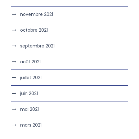
novembre 2021
octobre 2021
septembre 2021
août 2021
juillet 2021
juin 2021
mai 2021
mars 2021