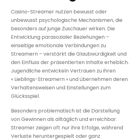
Casino-Streamer nutzen bewusst oder
unbewusst psychologische Mechanismen, die
besonders auf junge Zuschauer wirken. Die
Entwicklung parasozialer Beziehungen –
einseitige emotionale Verbindungen zu
Streamern – verstärkt die Glaubwürdigkeit und
den Einfluss der präsentierten Inhalte erheblich.
Jugendliche entwickeln Vertrauen zu ihren
« Lieblings-Streamern » und übernehmen deren
Verhaltensweisen und Einstellungen zum
Glücksspiel.
Besonders problematisch ist die Darstellung
von Gewinnen als alltäglich und erreichbar.
Streamer zeigen oft nur ihre Erfolge, während
Verluste heruntergespielt oder ganz