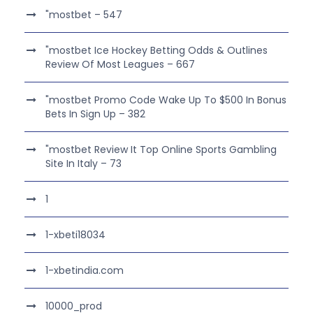
"mostbet – 547
"mostbet Ice Hockey Betting Odds & Outlines
Review Of Most Leagues – 667
"mostbet Promo Code Wake Up To $500 In Bonus
Bets In Sign Up – 382
"mostbet Review It Top Online Sports Gambling
Site In Italy – 73
1
1-xbeti18034
1-xbetindia.com
10000_prod