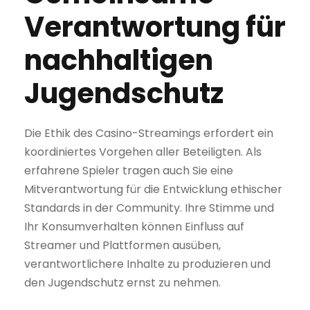
Verantwortung für
nachhaltigen
Jugendschutz
Die Ethik des Casino-Streamings erfordert ein
koordiniertes Vorgehen aller Beteiligten. Als
erfahrene Spieler tragen auch Sie eine
Mitverantwortung für die Entwicklung ethischer
Standards in der Community. Ihre Stimme und
Ihr Konsumverhalten können Einfluss auf
Streamer und Plattformen ausüben,
verantwortlichere Inhalte zu produzieren und
den Jugendschutz ernst zu nehmen.