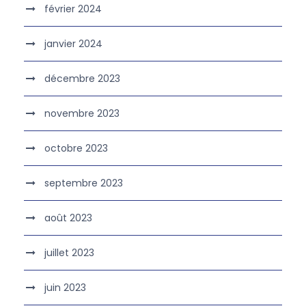
février 2024
janvier 2024
décembre 2023
novembre 2023
octobre 2023
septembre 2023
août 2023
juillet 2023
juin 2023