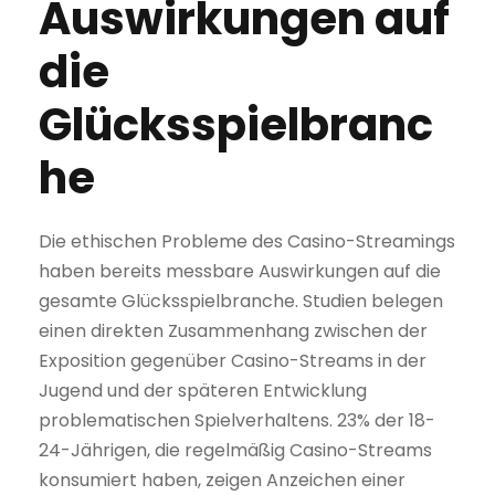
Auswirkungen auf
die
Glücksspielbranc
he
Die ethischen Probleme des Casino-Streamings
haben bereits messbare Auswirkungen auf die
gesamte Glücksspielbranche. Studien belegen
einen direkten Zusammenhang zwischen der
Exposition gegenüber Casino-Streams in der
Jugend und der späteren Entwicklung
problematischen Spielverhaltens. 23% der 18-
24-Jährigen, die regelmäßig Casino-Streams
konsumiert haben, zeigen Anzeichen einer