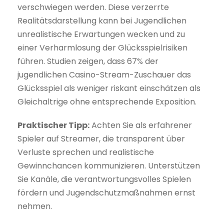
verschwiegen werden. Diese verzerrte
Realitätsdarstellung kann bei Jugendlichen
unrealistische Erwartungen wecken und zu
einer Verharmlosung der Glücksspielrisiken
führen. Studien zeigen, dass 67% der
jugendlichen Casino-Stream-Zuschauer das
Glücksspiel als weniger riskant einschätzen als
Gleichaltrige ohne entsprechende Exposition.
Praktischer Tipp:
Achten Sie als erfahrener
Spieler auf Streamer, die transparent über
Verluste sprechen und realistische
Gewinnchancen kommunizieren. Unterstützen
Sie Kanäle, die verantwortungsvolles Spielen
fördern und Jugendschutzmaßnahmen ernst
nehmen.