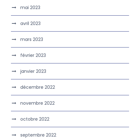
mai 2023
avril 2023
mars 2023
février 2023
janvier 2023
décembre 2022
novembre 2022
octobre 2022
septembre 2022