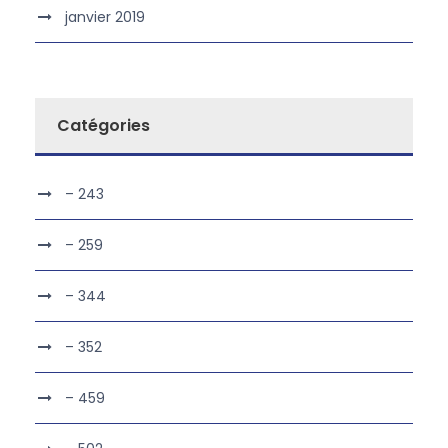
janvier 2019
Catégories
– 243
– 259
– 344
– 352
– 459