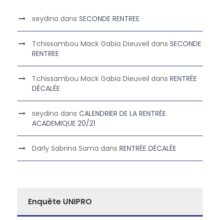
seydina
dans
SECONDE RENTREE
Tchissambou Mack Gabia Dieuveil
dans
SECONDE
RENTREE
Tchissambou Mack Gabia Dieuveil
dans
RENTRÉE
DÉCALÉE
seydina
dans
CALENDRIER DE LA RENTRÉE
ACADEMIQUE 20/21
Darly Sabrina Sama
dans
RENTRÉE DÉCALÉE
Enquête UNIPRO