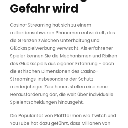
Gefahr wird
Casino-Streaming hat sich zu einem
milliardenschweren Phänomen entwickelt, das
die Grenzen zwischen Unterhaltung und
Glücksspielwerbung verwischt. Als erfahrener
Spieler kennen Sie die Mechanismen und Risiken
des Glücksspiels aus eigener Erfahrung – doch
die ethischen Dimensionen des Casino-
Streamings, insbesondere der Schutz
minderjähriger Zuschauer, stellen eine neue
Herausforderung dar, die weit über individuelle
Spielentscheidungen hinausgeht.
Die Popularität von Plattformen wie Twitch und
YouTube hat dazu geführt, dass Millionen von