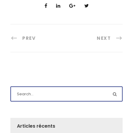
PREV
NEXT
Articles récents