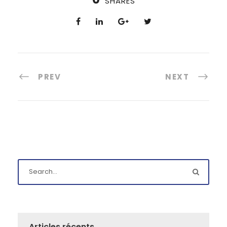
SHARES
PREV
NEXT
Articles récents