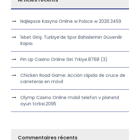
Najlepsze Kasyna Online w Polsce w 2026.3459
1xbet Giriş: Türkiye’de Spor Bahislerinin Güvenilir
Kapısı
Pin Up Casino Online Giri Trkiye.8768 (3)
Chicken Road Game: Acción rápida de cruce de
carreteras en móvil
Olymp Casino Online mobil telefon v planetd
oyun tcrbsi.2095
Commentaires récents