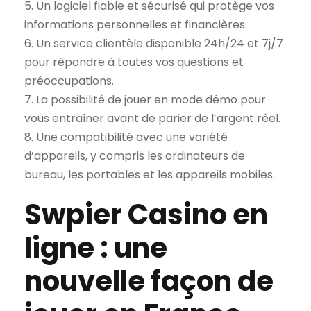
5. Un logiciel fiable et sécurisé qui protège vos
informations personnelles et financières.
6. Un service clientèle disponible 24h/24 et 7j/7
pour répondre à toutes vos questions et
préoccupations.
7. La possibilité de jouer en mode démo pour
vous entraîner avant de parier de l’argent réel.
8. Une compatibilité avec une variété
d’appareils, y compris les ordinateurs de
bureau, les portables et les appareils mobiles.
Swpier Casino en
ligne : une
nouvelle façon de