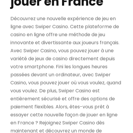
jouer en France
Découvrez une nouvelle expérience de jeu en
ligne avec Swiper Casino. Cette plateforme de
casino en ligne offre une méthode de jeu
innovante et divertissante aux joueurs français.
Avec Swiper Casino, vous pouvez jouer à une
variété de jeux de casino directement depuis
votre smartphone. Fini les longues heures
passées devant un ordinateur, avec Swiper
Casino, vous pouvez jouer où vous voulez, quand
vous voulez. De plus, Swiper Casino est
entièrement sécurisé et offre des options de
paiement flexibles. Alors, êtes-vous prêt à
essayer cette nouvelle façon de jouer en ligne
en France ? Rejoignez Swiper Casino dès
maintenant et découvrez un monde de