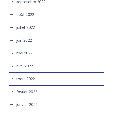
septembre 2022
août 2022
juillet 2022
juin 2022
mai 2022
avril 2022
mars 2022
février 2022
janvier 2022