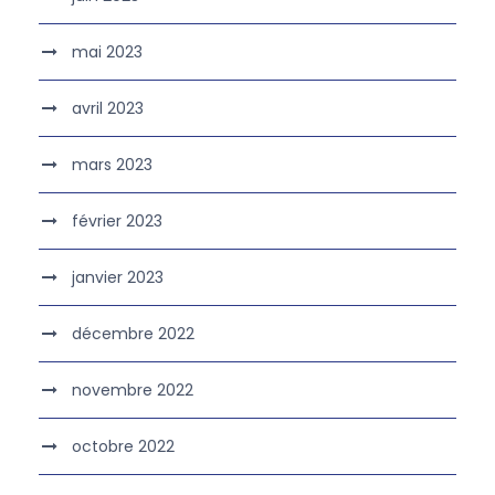
mai 2023
avril 2023
mars 2023
février 2023
janvier 2023
décembre 2022
novembre 2022
octobre 2022