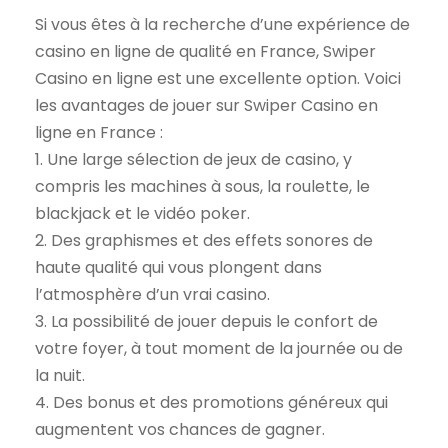
Si vous êtes à la recherche d’une expérience de
casino en ligne de qualité en France, Swiper
Casino en ligne est une excellente option. Voici
les avantages de jouer sur Swiper Casino en
ligne en France :
1. Une large sélection de jeux de casino, y
compris les machines à sous, la roulette, le
blackjack et le vidéo poker.
2. Des graphismes et des effets sonores de
haute qualité qui vous plongent dans
l’atmosphère d’un vrai casino.
3. La possibilité de jouer depuis le confort de
votre foyer, à tout moment de la journée ou de
la nuit.
4. Des bonus et des promotions généreux qui
augmentent vos chances de gagner.