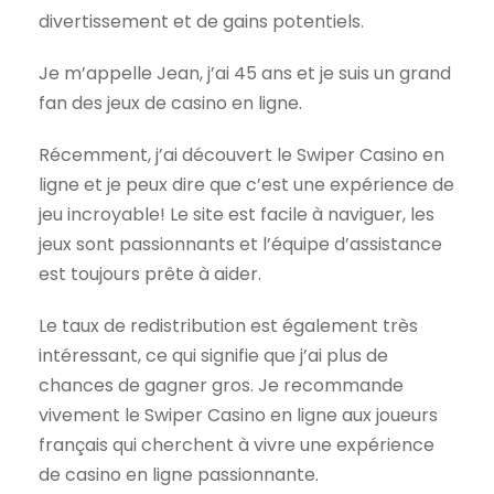
divertissement et de gains potentiels.
Je m’appelle Jean, j’ai 45 ans et je suis un grand
fan des jeux de casino en ligne.
Récemment, j’ai découvert le Swiper Casino en
ligne et je peux dire que c’est une expérience de
jeu incroyable! Le site est facile à naviguer, les
jeux sont passionnants et l’équipe d’assistance
est toujours prête à aider.
Le taux de redistribution est également très
intéressant, ce qui signifie que j’ai plus de
chances de gagner gros. Je recommande
vivement le Swiper Casino en ligne aux joueurs
français qui cherchent à vivre une expérience
de casino en ligne passionnante.