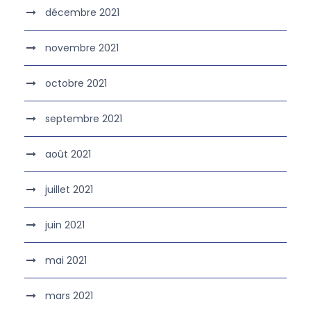
décembre 2021
novembre 2021
octobre 2021
septembre 2021
août 2021
juillet 2021
juin 2021
mai 2021
mars 2021