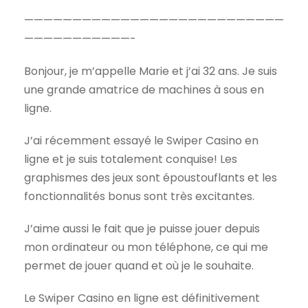
———————————————————————————
———————————-
Bonjour, je m’appelle Marie et j’ai 32 ans. Je suis
une grande amatrice de machines à sous en
ligne.
J’ai récemment essayé le Swiper Casino en
ligne et je suis totalement conquise! Les
graphismes des jeux sont époustouflants et les
fonctionnalités bonus sont très excitantes.
J’aime aussi le fait que je puisse jouer depuis
mon ordinateur ou mon téléphone, ce qui me
permet de jouer quand et où je le souhaite.
Le Swiper Casino en ligne est définitivement