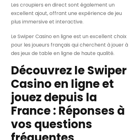
Les croupiers en direct sont également un
excellent ajout, offrant une expérience de jeu
plus immersive et interactive.
Le Swiper Casino en ligne est un excellent choix
pour les joueurs français qui cherchent à jouer à
des jeux de table en ligne de haute qualité.
Découvrez le Swiper
Casino en ligne et
jouez depuis la
France : Réponses à
vos questions
fréquentes