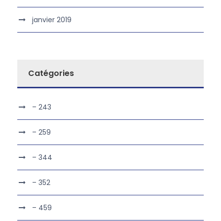
janvier 2019
Catégories
– 243
– 259
– 344
– 352
– 459