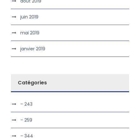
août 2019
juin 2019
mai 2019
janvier 2019
Catégories
– 243
– 259
– 344