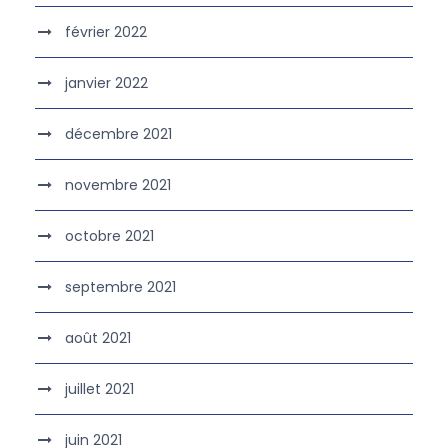
février 2022
janvier 2022
décembre 2021
novembre 2021
octobre 2021
septembre 2021
août 2021
juillet 2021
juin 2021