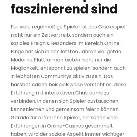
faszinierend sind
Für viele regelmäßige Spieler ist das Glücksspiel
nicht nur ein Zeitvertreib, sondern auch ein
soziales Ereignis. Besonders im Bereich Online-
Bingo hat sich in den letzten Jahren viel getan.
Moderne Plattformen bieten nicht nur die
Möglichkeit, entspannt zu spielen, sondern auch
in lebhaften Communitys aktiv zu sein. Das
bassbet casino
beispielsweise versteht es, diese
Erfahrung mit interaktiven Chatrooms zu
verbinden, in denen sich Spieler austauschen,
kennenlernen und gemeinsam feiern können.
Gerade für erfahrene Spieler, die schon viele
Erfahrungen in Online-Casinos gesammelt
haben, wird der soziale Aspekt immer wichtiger.