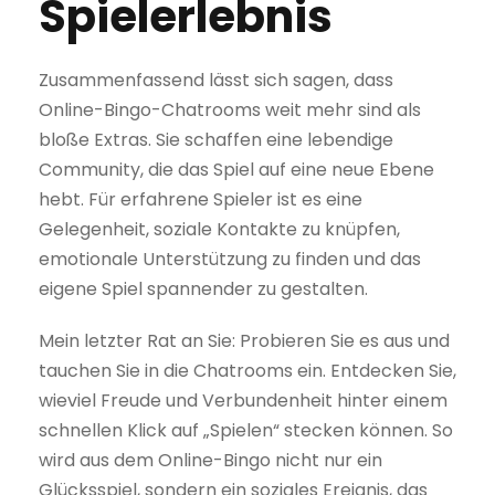
Spielerlebnis
Zusammenfassend lässt sich sagen, dass
Online-Bingo-Chatrooms weit mehr sind als
bloße Extras. Sie schaffen eine lebendige
Community, die das Spiel auf eine neue Ebene
hebt. Für erfahrene Spieler ist es eine
Gelegenheit, soziale Kontakte zu knüpfen,
emotionale Unterstützung zu finden und das
eigene Spiel spannender zu gestalten.
Mein letzter Rat an Sie: Probieren Sie es aus und
tauchen Sie in die Chatrooms ein. Entdecken Sie,
wieviel Freude und Verbundenheit hinter einem
schnellen Klick auf „Spielen“ stecken können. So
wird aus dem Online-Bingo nicht nur ein
Glücksspiel, sondern ein soziales Ereignis, das