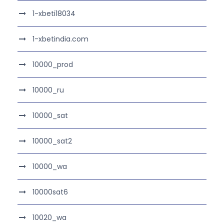
1-xbeti18034
1-xbetindia.com
10000_prod
10000_ru
10000_sat
10000_sat2
10000_wa
10000sat6
10020_wa