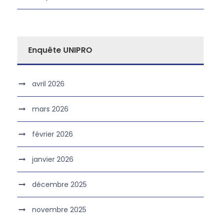
Enquête UNIPRO
avril 2026
mars 2026
février 2026
janvier 2026
décembre 2025
novembre 2025