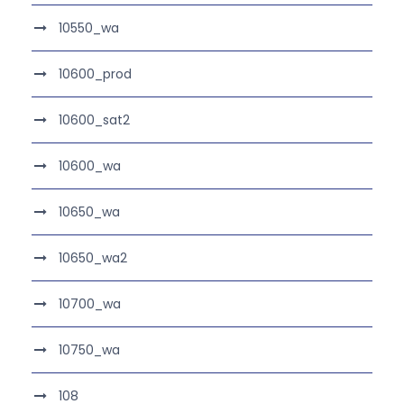
10550_wa
10600_prod
10600_sat2
10600_wa
10650_wa
10650_wa2
10700_wa
10750_wa
108