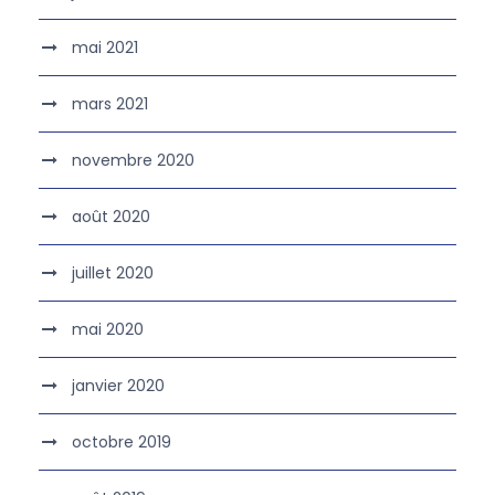
mai 2021
mars 2021
novembre 2020
août 2020
juillet 2020
mai 2020
janvier 2020
octobre 2019