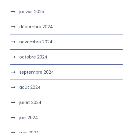
janvier 2025
décembre 2024
novembre 2024
octobre 2024
septembre 2024
août 2024
juillet 2024
juin 2024
mai 2024