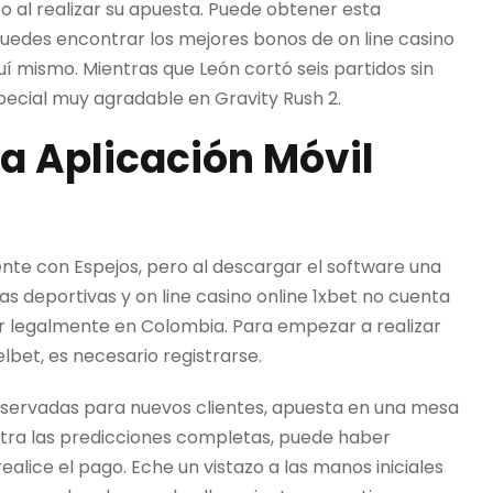
co al realizar su apuesta. Puede obtener esta
puedes encontrar los mejores bonos de on line casino
 mismo. Mientras que León cortó seis partidos sin
ecial muy agradable en Gravity Rush 2.
a Aplicación Móvil
nte con Espejos, pero al descargar el software una
as deportivas y on line casino online 1xbet no cuenta
ar legalmente en Colombia. Para empezar a realizar
lbet, es necesario registrarse.
reservadas para nuevos clientes, apuesta en una mesa
stra las predicciones completas, puede haber
alice el pago. Eche un vistazo a las manos iniciales