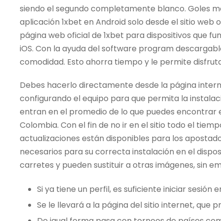
siendo el segundo completamente blanco. Goles ma
aplicación 1xbet en Android solo desde el sitio web o
página web oficial de 1xbet para dispositivos que f
iOS. Con la ayuda del software program descargabl
comodidad. Esto ahorra tiempo y le permite disfruta
Debes hacerlo directamente desde la página intern
configurando el equipo para que permita la instalaci
entran en el promedio de lo que puedes encontrar 
Colombia. Con el fin de no ir en el sitio todo el tie
actualizaciones están disponibles para los apostado
necesarios para su correcta instalación en el dispo
carretes y pueden sustituir a otras imágenes, sin e
Si ya tiene un perfil, es suficiente iniciar sesión
Se le llevará a la página del sitio internet, que
De igual forma pasa con torneos de países como 