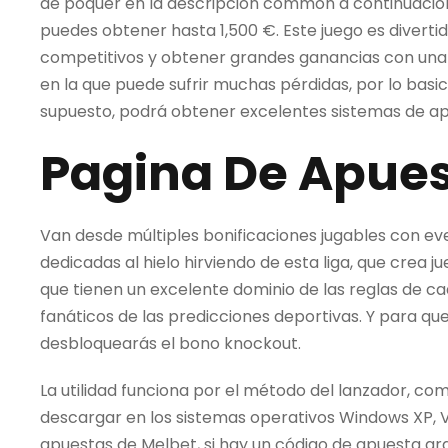
de póquer en la descripción common a continuación
puedes obtener hasta 1,500 €. Este juego es divertid
competitivos y obtener grandes ganancias con una 
en la que puede sufrir muchas pérdidas, por lo basi
supuesto, podrá obtener excelentes sistemas de ap
Pagina De Apues
Van desde múltiples bonificaciones jugables con e
dedicadas al hielo hirviendo de esta liga, que crea j
que tienen un excelente dominio de las reglas de ca
fanáticos de las predicciones deportivas. Y para q
desbloquearás el bono knockout.
La utilidad funciona por el método del lanzador, c
descargar en los sistemas operativos Windows XP, Vis
apuestas de Melbet, si hay un código de apuesta grat