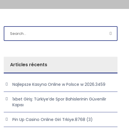
Articles récents
Najlepsze Kasyna Online w Polsce w 2026.3459
1xbet Giriş: Türkiye’de Spor Bahislerinin Güvenilir
Kapısı
Pin Up Casino Online Giri Trkiye.8768 (3)