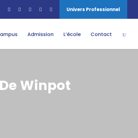
Univers Professionnel
ampus
Admission
L’école
Contact
 De Winpot