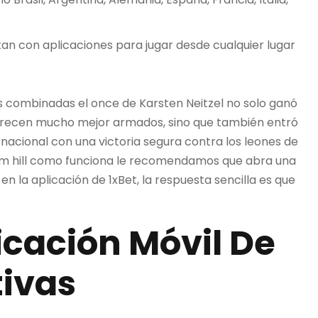
n con aplicaciones para jugar desde cualquier lugar
combinadas el once de Karsten Neitzel no solo ganó
a parecen mucho mejor armados, sino que también entró
 nacional con una victoria segura contra los leones de
iam hill como funciona le recomendamos que abra una
 la aplicación de 1xBet, la respuesta sencilla es que
icación Móvil De
ivas