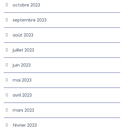
octobre 2023
septembre 2023
août 2023
juillet 2023
juin 2023
mai 2023
avril 2023
mars 2023
février 2023