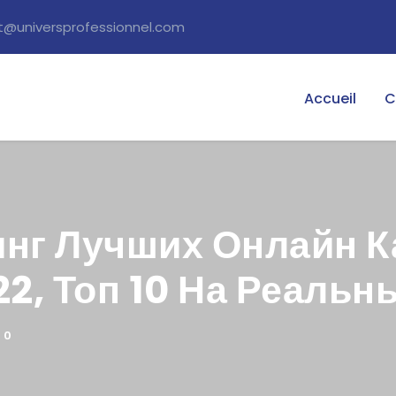
tact@universprofessionnel.com
Accueil
C
нг Лучших Онлайн К
22, Топ 10 На Реальн
0