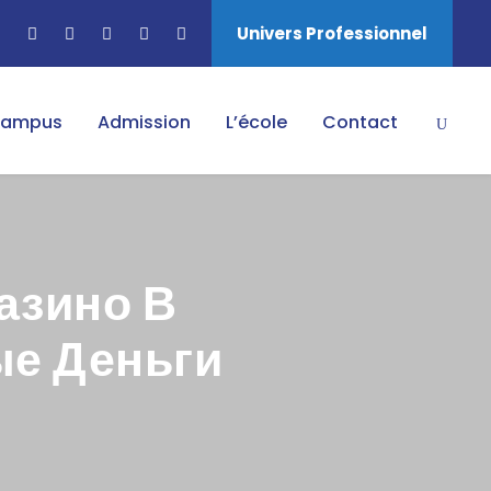
Univers Professionnel
ampus
Admission
L’école
Contact
азино В
ые Деньги