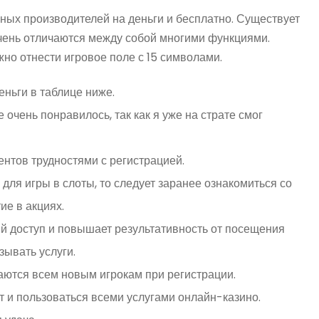
зных производителей на деньги и бесплатно. Существует
очень отличаются между собой многими функциями.
но отнести игровое поле с 15 символами.
ньги в таблице ниже.
е очень понравилось, так как я уже на страте смог
нтов трудностями с регистрацией.
ля игры в слоты, то следует заранее ознакомиться со
ие в акциях.
й доступ и повышает результативность от посещения
зывать услуги.
ются всем новым игрокам при регистрации.
т и пользоваться всеми услугами онлайн-казино.