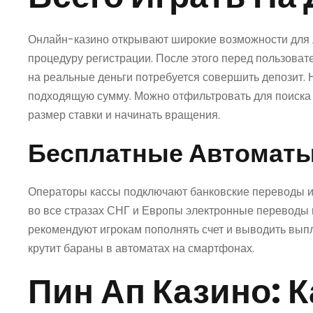
Онлайн-казино открывают широкие возможности для л
процедуру регистрации. После этого перед пользоват
на реальные деньги потребуется совершить депозит. 
подходящую сумму. Можно отфильтровать для поиска л
размер ставки и начинать вращения.
Бесплатные Автоматы
Операторы кассы подключают банковские переводы и 
во все стразах СНГ и Европы электронные переводы 
рекомендуют игрокам пополнять счет и выводить вып
крутит бараны в автоматах на смартфонах.
Пин Ап Казино: 