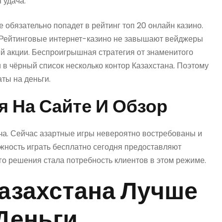
 удача.
обязательно попадет в рейтинг топ 20 онлайн казино.
. Рейтинговые интернет-казино не завышают вейджеры
й акции. Беспроигрышная стратегия от знаменитого
 в чёрный список несколько контор Казахстана. Поэтому
ты на деньги.
я На Сайте И Обзор
ача. Сейчас азартные игры невероятно востребованы и
ность играть бесплатно сегодня предоставляют
го решения стала потребность клиентов в этом режиме.
Казахстана Лучше
 Деньги