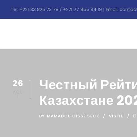
Tel: +221 33 825 23 78 / +221 77 855 94 19 | Email: con
Честный Рейти
26
AOÛ
Казахстане 20
T
BY
MAMADOU CISSÉ SECK
VISITE