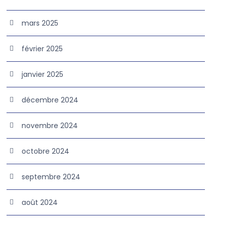
mars 2025
février 2025
janvier 2025
décembre 2024
novembre 2024
octobre 2024
septembre 2024
août 2024