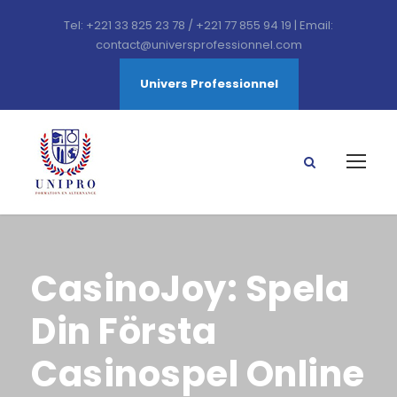
Tel: +221 33 825 23 78 / +221 77 855 94 19 | Email:
contact@universprofessionnel.com
Univers Professionnel
CasinoJoy: Spela
Din Första
Casinospel Online