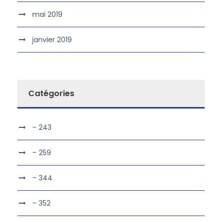
mai 2019
janvier 2019
Catégories
– 243
– 259
– 344
– 352