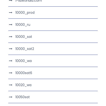
1-xbetindia.com
10000_prod
10000_ru
10000_sat
10000_sat2
10000_wa
10000sat6
10020_wa
10050sat