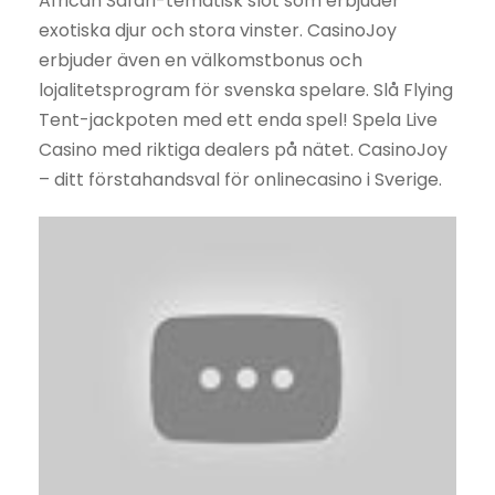
African Safari-tematisk slot som erbjuder
exotiska djur och stora vinster. CasinoJoy
erbjuder även en välkomstbonus och
lojalitetsprogram för svenska spelare. Slå Flying
Tent-jackpoten med ett enda spel! Spela Live
Casino med riktiga dealers på nätet. CasinoJoy
– ditt förstahandsval för onlinecasino i Sverige.