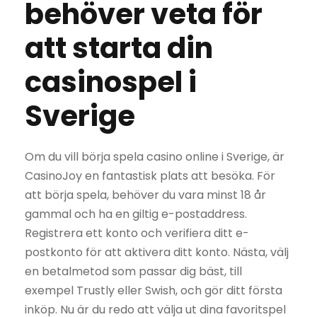
behöver veta för
att starta din
casinospel i
Sverige
Om du vill börja spela casino online i Sverige, är
CasinoJoy en fantastisk plats att besöka. För
att börja spela, behöver du vara minst 18 år
gammal och ha en giltig e-postaddress.
Registrera ett konto och verifiera ditt e-
postkonto för att aktivera ditt konto. Nästa, välj
en betalmetod som passar dig bäst, till
exempel Trustly eller Swish, och gör ditt första
inköp. Nu är du redo att välja ut dina favoritspel