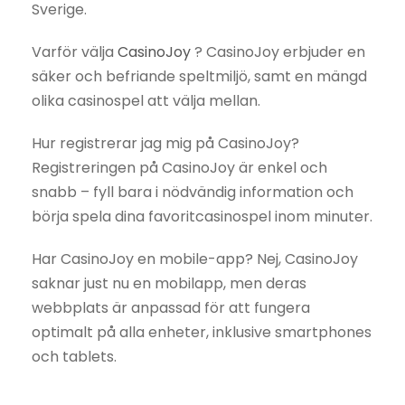
Sverige.
Varför välja
CasinoJoy
? CasinoJoy erbjuder en
säker och befriande speltmiljö, samt en mängd
olika casinospel att välja mellan.
Hur registrerar jag mig på CasinoJoy?
Registreringen på CasinoJoy är enkel och
snabb – fyll bara i nödvändig information och
börja spela dina favoritcasinospel inom minuter.
Har CasinoJoy en mobile-app? Nej, CasinoJoy
saknar just nu en mobilapp, men deras
webbplats är anpassad för att fungera
optimalt på alla enheter, inklusive smartphones
och tablets.