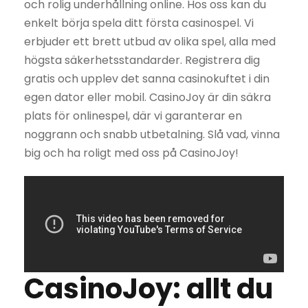
och rolig underhållning online. Hos oss kan du
enkelt börja spela ditt första casinospel. Vi
erbjuder ett brett utbud av olika spel, alla med
högsta säkerhetsstandarder. Registrera dig
gratis och upplev det sanna casinokuftet i din
egen dator eller mobil. CasinoJoy är din säkra
plats för onlinespel, där vi garanterar en
noggrann och snabb utbetalning. Slå vad, vinna
big och ha roligt med oss på CasinoJoy!
CasinoJoy: allt du