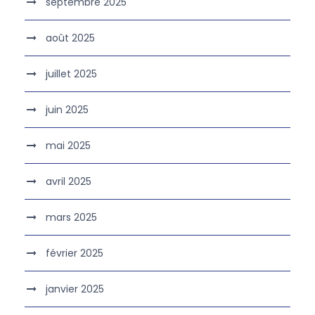
septembre 2025
août 2025
juillet 2025
juin 2025
mai 2025
avril 2025
mars 2025
février 2025
janvier 2025