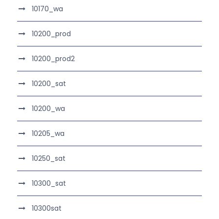
10170_wa
10200_prod
10200_prod2
10200_sat
10200_wa
10205_wa
10250_sat
10300_sat
10300sat