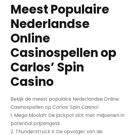
Meest Populaire
Nederlandse
Online
Casinospellen op
Carlos’ Spin
Casino
Bekijk de meest populaire Nederlandse Online
Casinospellen op Carlos’ Spin Casino!
1. Mega Moolah: De jackpot slot met miljoenen in
potential prijzengeld.
2. Thunderstruck II: De opvolger van de