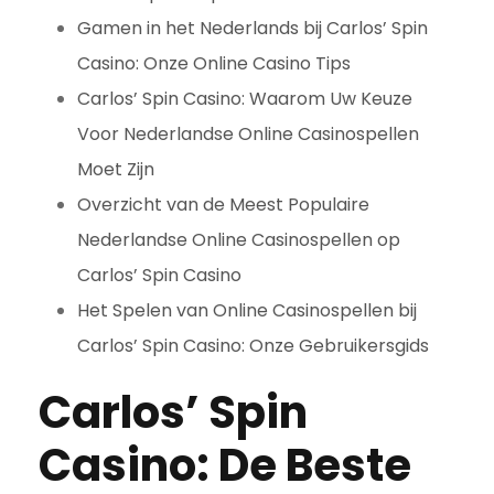
Gamen in het Nederlands bij Carlos’ Spin
Casino: Onze Online Casino Tips
Carlos’ Spin Casino: Waarom Uw Keuze
Voor Nederlandse Online Casinospellen
Moet Zijn
Overzicht van de Meest Populaire
Nederlandse Online Casinospellen op
Carlos’ Spin Casino
Het Spelen van Online Casinospellen bij
Carlos’ Spin Casino: Onze Gebruikersgids
Carlos’ Spin
Casino: De Beste