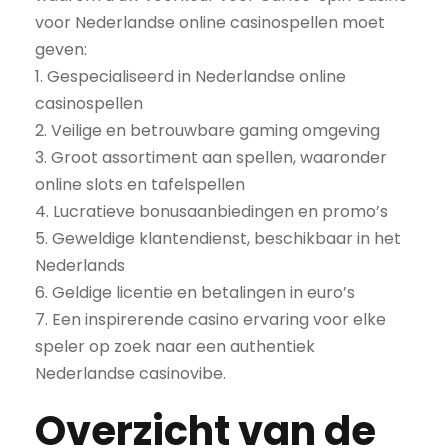
voor Nederlandse online casinospellen moet
geven:
1. Gespecialiseerd in Nederlandse online
casinospellen
2. Veilige en betrouwbare gaming omgeving
3. Groot assortiment aan spellen, waaronder
online slots en tafelspellen
4. Lucratieve bonusaanbiedingen en promo’s
5. Geweldige klantendienst, beschikbaar in het
Nederlands
6. Geldige licentie en betalingen in euro’s
7. Een inspirerende casino ervaring voor elke
speler op zoek naar een authentiek
Nederlandse casinovibe.
Overzicht van de