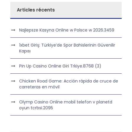
Articles récents
Najlepsze Kasyna Online w Polsce w 2026.3459
1xbet Giriş: Türkiye’de Spor Bahislerinin Güvenilir
Kapısı
Pin Up Casino Online Giri Trkiye.8768 (3)
Chicken Road Game: Acción rápida de cruce de
carreteras en móvil
Olymp Casino Online mobil telefon v planetd
oyun tcrbsi.2095