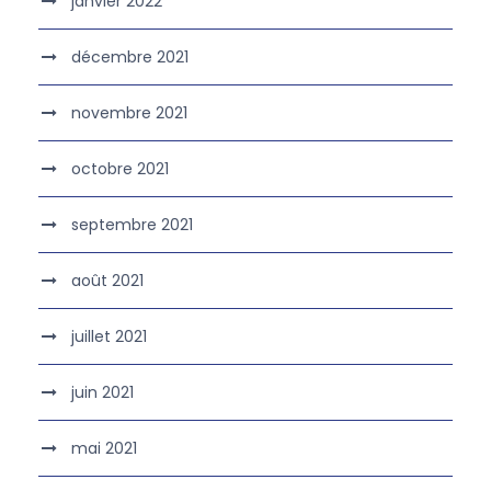
janvier 2022
décembre 2021
novembre 2021
octobre 2021
septembre 2021
août 2021
juillet 2021
juin 2021
mai 2021