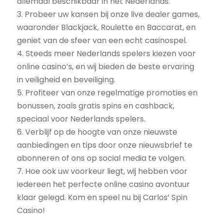
allemaal beschikbaar in het Nederlands.
3. Probeer uw kansen bij onze live dealer games,
waaronder Blackjack, Roulette en Baccarat, en
geniet van de sfeer van een echt casinospel.
4. Steeds meer Nederlands spelers kiezen voor
online casino’s, en wij bieden de beste ervaring
in veiligheid en beveiliging.
5. Profiteer van onze regelmatige promoties en
bonussen, zoals gratis spins en cashback,
speciaal voor Nederlands spelers.
6. Verblijf op de hoogte van onze nieuwste
aanbiedingen en tips door onze nieuwsbrief te
abonneren of ons op social media te volgen.
7. Hoe ook uw voorkeur liegt, wij hebben voor
iedereen het perfecte online casino avontuur
klaar gelegd. Kom en speel nu bij Carlos’ Spin
Casino!