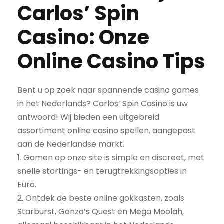
Carlos’ Spin
Casino: Onze
Online Casino Tips
Bent u op zoek naar spannende casino games
in het Nederlands? Carlos’ Spin Casino is uw
antwoord! Wij bieden een uitgebreid
assortiment online casino spellen, aangepast
aan de Nederlandse markt.
1. Gamen op onze site is simple en discreet, met
snelle stortings- en terugtrekkingsopties in
Euro.
2. Ontdek de beste online gokkasten, zoals
Starburst, Gonzo’s Quest en Mega Moolah,