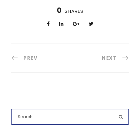
0
SHARES
PREV
NEXT