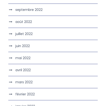
septembre 2022
août 2022
juillet 2022
juin 2022
mai 2022
avril 2022
mars 2022
février 2022