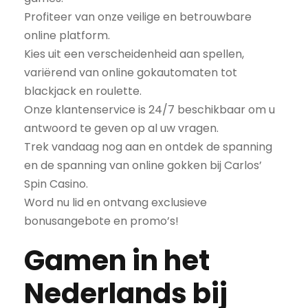
Profiteer van onze veilige en betrouwbare
online platform.
Kies uit een verscheidenheid aan spellen,
variërend van online gokautomaten tot
blackjack en roulette.
Onze klantenservice is 24/7 beschikbaar om u
antwoord te geven op al uw vragen.
Trek vandaag nog aan en ontdek de spanning
en de spanning van online gokken bij Carlos’
Spin Casino.
Word nu lid en ontvang exclusieve
bonusangebote en promo’s!
Gamen in het
Nederlands bij