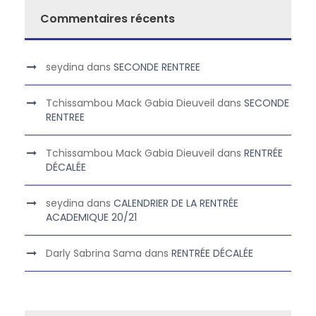
Commentaires récents
seydina
dans
SECONDE RENTREE
Tchissambou Mack Gabia Dieuveil
dans
SECONDE
RENTREE
Tchissambou Mack Gabia Dieuveil
dans
RENTRÉE
DÉCALÉE
seydina
dans
CALENDRIER DE LA RENTRÉE
ACADEMIQUE 20/21
Darly Sabrina Sama
dans
RENTRÉE DÉCALÉE