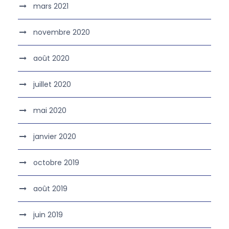
mars 2021
novembre 2020
août 2020
juillet 2020
mai 2020
janvier 2020
octobre 2019
août 2019
juin 2019