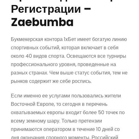
Регистрации –
Zaebumba
Букмекерская контора 1xБет имеет богатую линию
спортивных событий, которая включает в себя
около 40 видов спорта. Освещаются все турниры
профессионального уровня, проведенные на
разных странах. Чем выше статус события, тем не
рынков содержит же себе роспись.
Если именно ее услугами пользовались жители
Восточной Европе, то сегодня в перечень
охватываемых европы входит более 50 точек по
всему земному шару. Только претензии
принимаются оператором в течение 10 дней со
дня окончания спорного моменты. Российский