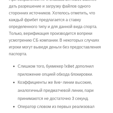
дать разрешение и загрузку файлов одного
сторонних источников. Хотелось отметить, что
каждый фрибет предлагается а ставку
определенного типу и для данной вида спорта.
Только, верификация производится вопреки
усмотрению СБ компании. В некоторых случаях
игроки могут выведя деньги без предоставления
паспорта.
Слишком того, букмекер 1xBet дополнил
приложение опцией обхода блокировки.
Коэффициенты же live-линии высокие,
аналогичный предматчевой линии, пари
принимаются не достаточно 3 секунд.
Оператор словом из первых реализовал