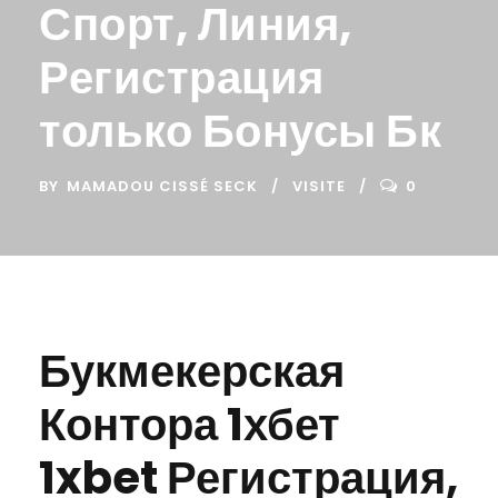
Спорт, Линия,
Регистрация
только Бонусы Бк
BY
MAMADOU CISSÉ SECK
VISITE
0
Букмекерская
Контора 1хбет
1xbet Регистрация,