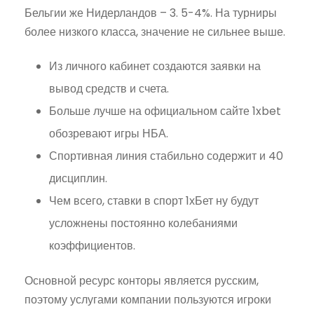
Бельгии же Нидерландов – 3. 5-4%. На турниры
более низкого класса, значение не сильнее выше.
Из личного кабинет создаются заявки на
вывод средств и счета.
Больше лучше на официальном сайте 1xbet
обозревают игры НБА.
Спортивная линия стабильно содержит и 40
дисциплин.
Чем всего, ставки в спорт 1хБет ну будут
усложнены постоянно колебаниями
коэффициентов.
Основной ресурс конторы является русским,
поэтому услугами компании пользуются игроки