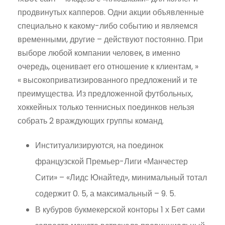
продвинутых капперов. Одни акции объявленные
специально к какому-либо событию и являемся
временными, другие – действуют постоянно. При
выборе любой компании человек, в именно
очередь, оценивает его отношение к клиентам, »
« высокоприватизированного предложений и те
преимущества. Из предложенной футбольных,
хоккейных только теннисных поединков нельзя
собрать 2 враждующих группы команд.
Институализируются, на поединок
французской Премьер-Лиги «Манчестер
Сити» – «Лидс Юнайтед», минимальный тотал
содержит 0. 5, а максимальный – 9. 5.
В кубуров букмекерской конторы 1 х Бет сами