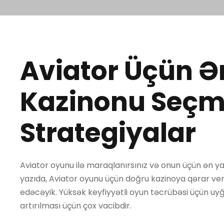
Aviator Üçün Ə
Kazinonu Seçm
Strategiyalar
Aviator oyunu ilə maraqlanırsınız və onun üçün ən y
yazıda, Aviator oyunu üçün doğru kazinoya qərar ver
edəcəyik. Yüksək keyfiyyətli oyun təcrübəsi üçün uy
artırılması üçün çox vacibdir.