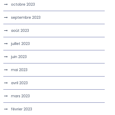
octobre 2023
septembre 2023
août 2023
juillet 2023
juin 2023
mai 2023
avril 2023
mars 2023
février 2023