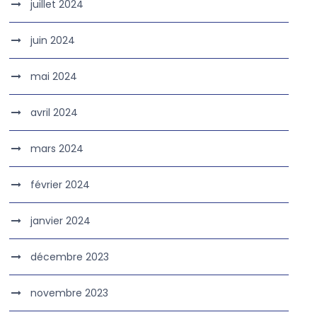
juillet 2024
juin 2024
mai 2024
avril 2024
mars 2024
février 2024
janvier 2024
décembre 2023
novembre 2023