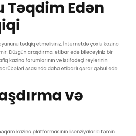
u Təqdim Edən
iqi
ununu tədqiq etməlisiniz. İnternetdə çoxlu kazino
ir. Düzgün araşdırma, etibar edə biləcəyiniz bir
q kazino forumlarının və istifadəçi rəylərinin
 təcrübələri əsasında daha etibarlı qərar qəbul edə
laşdırma və
əqam kazino platformasının lisenziyalarla təmin