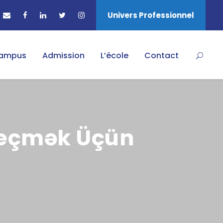
Univers Professionnel
ampus
Admission
L’école
Contact
Seçmək Üçün