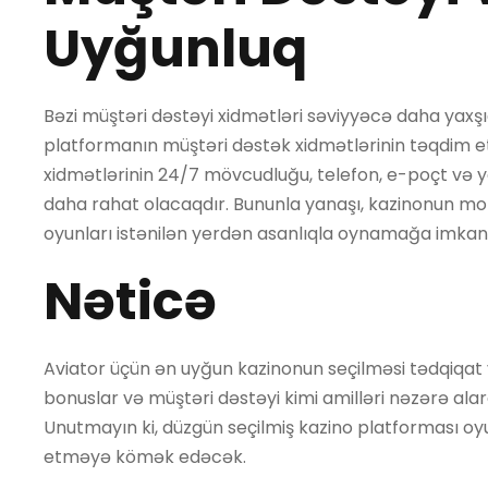
Uyğunluq
Bəzi müştəri dəstəyi xidmətləri səviyyəcə daha yaxşıd
platformanın müştəri dəstək xidmətlərinin təqdim etd
xidmətlərinin 24/7 mövcudluğu, telefon, e-poçt və y
daha rahat olacaqdır. Bununla yanaşı, kazinonun mob
oyunları istənilən yerdən asanlıqla oynamağa imkan
Nəticə
Aviator üçün ən uyğun kazinonun seçilməsi tədqiqat v
bonuslar və müştəri dəstəyi kimi amilləri nəzərə alaraq
Unutmayın ki, düzgün seçilmiş kazino platforması oy
etməyə kömək edəcək.