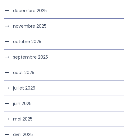
décembre 2025
novembre 2025
octobre 2025
septembre 2025
août 2025
juillet 2025
juin 2025
mai 2025
avril 2025