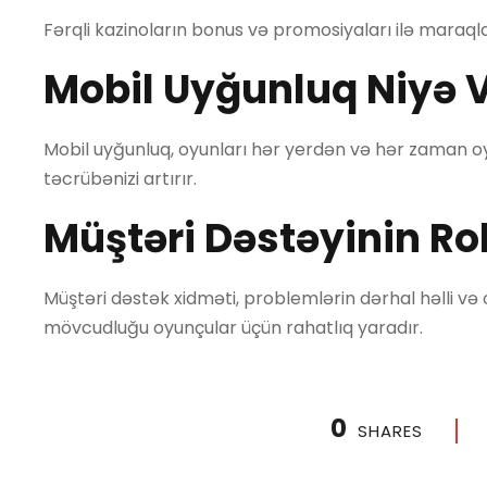
Fərqli kazinoların bonus və promosiyaları ilə maraqlan
Mobil Uyğunluq Niyə 
Mobil uyğunluq, oyunları hər yerdən və hər zaman o
təcrübənizi artırır.
Müştəri Dəstəyinin Ro
Müştəri dəstək xidməti, problemlərin dərhal həlli v
mövcudluğu oyunçular üçün rahatlıq yaradır.
0
SHARES