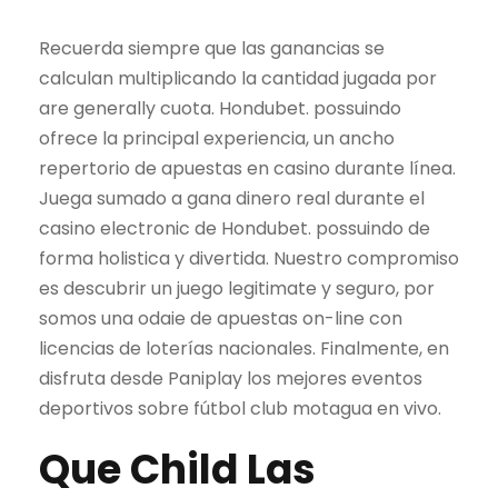
Recuerda siempre que las ganancias se
calculan multiplicando la cantidad jugada por
are generally cuota. Hondubet. possuindo
ofrece la principal experiencia, un ancho
repertorio de apuestas en casino durante línea.
Juega sumado a gana dinero real durante el
casino electronic de Hondubet. possuindo de
forma holistica y divertida. Nuestro compromiso
es descubrir un juego legitimate y seguro, por
somos una odaie de apuestas on-line con
licencias de loterías nacionales. Finalmente, en
disfruta desde Paniplay los mejores eventos
deportivos sobre fútbol club motagua en vivo.
Que Child Las