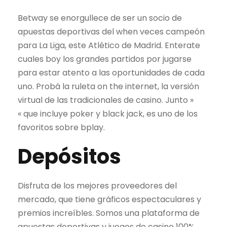
Betway se enorgullece de ser un socio de
apuestas deportivas del when veces campeón
para La Liga, este Atlético de Madrid. Enterate
cuales boy los grandes partidos por jugarse
para estar atento a las oportunidades de cada
uno. Probá la ruleta on the internet, la versión
virtual de las tradicionales de casino. Junto »
« que incluye poker y black jack, es uno de los
favoritos sobre bplay.
Depósitos
Disfruta de los mejores proveedores del
mercado, que tiene gráficos espectaculares y
premios increíbles. Somos una plataforma de
apuestas deportivas y juegos de casino 100%