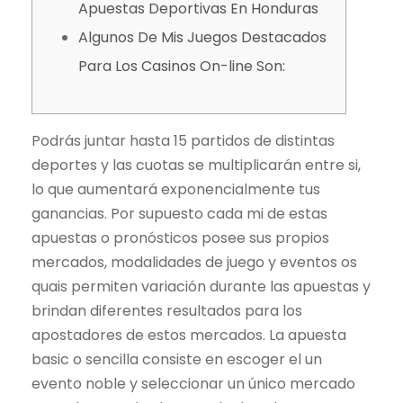
Apuestas Deportivas En Honduras
Algunos De Mis Juegos Destacados
Para Los Casinos On-line Son:
Podrás juntar hasta 15 partidos de distintas
deportes y las cuotas se multiplicarán entre si,
lo que aumentará exponencialmente tus
ganancias. Por supuesto cada mi de estas
apuestas o pronósticos posee sus propios
mercados, modalidades de juego y eventos os
quais permiten variación durante las apuestas y
brindan diferentes resultados para los
apostadores de estos mercados. La apuesta
basic o sencilla consiste en escoger el un
evento noble y seleccionar un único mercado