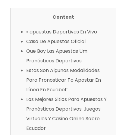
Content
« apuestas Deportivas En Vivo
Casa De Apuestas Oficial
Que Boy Las Apuestas Um
Pronósticos Deportivos
Estas Son Algunas Modalidades
Para Pronosticar To Apostar En
Línea En Ecuabet:
Los Mejores Sitios Para Apuestas Y
Pronósticos Deportivos, Juegos
Virtuales Y Casino Online Sobre
Ecuador