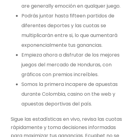
are generally emoción en qualquer juego.
Podrás juntar hasta fifteen partidos de
diferentes deportes y las cuotas se
multiplicarán entre si, lo que aumentará
exponencialmente tus ganancias.
Empieza ahora a disfrutar de los mejores
juegos del mercado de Honduras, con
gráficos con premios increíbles.
Somos la primera incapere de apuestas
durante Colombia, casino on the web y
apuestas deportivas del país.
Sigue las estadísticas en vivo, revisa las cuotas
rápidamente y toma decisiones informadas
para maximizar tus ganancias. Ecuabet no se