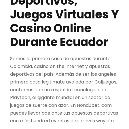
Deportivos,
Juegos Virtuales Y
Casino Online
Durante Ecuador
Somos la primera casa de apuestas durante
Colombia, casino on the internet y apuestas
deportivas del país. Además de ser los angeles
primera casa legitimate avalada por Coljuegos,
contamos con un respaldo tecnológico de
Playtech, el gigante mundial en un sector de
juegos de suerte con azar. En Hondubet. com
puedes llevar adelante tus apuestas deportivas
con más hundred eventos deportivos way día.