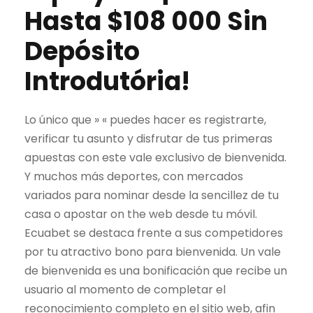
Hasta $108 000 Sin
Depósito
Introdutória!
Lo único que » « puedes hacer es registrarte,
verificar tu asunto y disfrutar de tus primeras
apuestas con este vale exclusivo de bienvenida.
Y muchos más deportes, con mercados
variados para nominar desde la sencillez de tu
casa o apostar on the web desde tu móvil.
Ecuabet se destaca frente a sus competidores
por tu atractivo bono para bienvenida. Un vale
de bienvenida es una bonificación que recibe un
usuario al momento de completar el
reconocimiento completo en el sitio web, afin