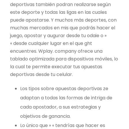
deportivas también podran realizarse según
este deporte y todas las ligas en las cuales
puede apostarse. Y muchos más deportes, con
muchas mercados en mis que podrás hacer el
juego, apostar y augurar desde tu odaie o »
« desde cualquier lugar en el que ght
encuentres. Wplay. company ofrece una
tablado optimizada para dispositivos móviles, lo
la cual te permite executar tus apuestas
deportivas desde tu celular.
Los tipos sobre apuestas deportivas ze
adaptan a todas las formas de intriga de
cada apostador, a sus estrategias y
objetivos de ganancia.
Lo único que » « tendrías que hacer es