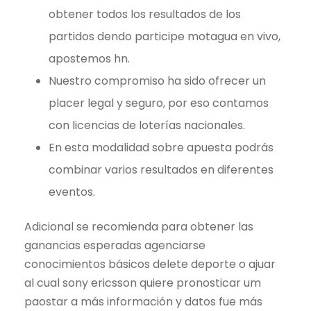
obtener todos los resultados de los
partidos dendo participe motagua en vivo,
apostemos hn.
Nuestro compromiso ha sido ofrecer un
placer legal y seguro, por eso contamos
con licencias de loterías nacionales.
En esta modalidad sobre apuesta podrás
combinar varios resultados en diferentes
eventos.
Adicional se recomienda para obtener las
ganancias esperadas agenciarse
conocimientos básicos delete deporte o ajuar
al cual sony ericsson quiere pronosticar um
paostar a más información y datos fue más