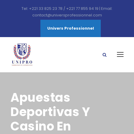
Tel: +221 33 825 23 78 / +221 77 855 94 19 | Email:
contact@universprofessionnel.com
Univers Professionnel
Apuestas
Deportivas Y
Casino En