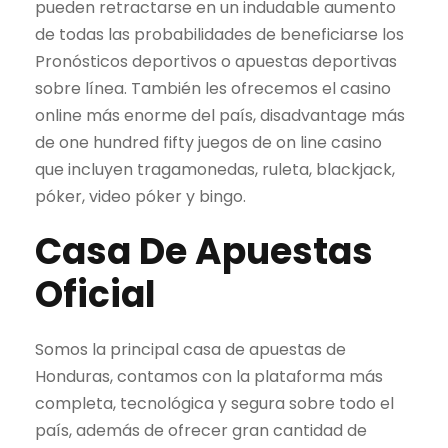
pueden retractarse en un indudable aumento
de todas las probabilidades de beneficiarse los
Pronósticos deportivos o apuestas deportivas
sobre línea. También les ofrecemos el casino
online más enorme del país, disadvantage más
de one hundred fifty juegos de on line casino
que incluyen tragamonedas, ruleta, blackjack,
póker, video póker y bingo.
Casa De Apuestas
Oficial
Somos la principal casa de apuestas de
Honduras, contamos con la plataforma más
completa, tecnológica y segura sobre todo el
país, además de ofrecer gran cantidad de