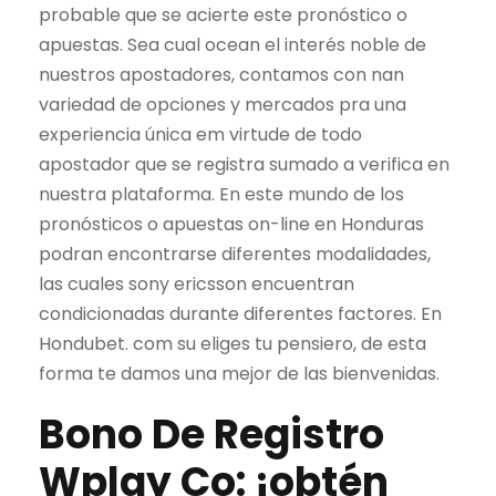
probable que se acierte este pronóstico o
apuestas. Sea cual ocean el interés noble de
nuestros apostadores, contamos con nan
variedad de opciones y mercados pra una
experiencia única em virtude de todo
apostador que se registra sumado a verifica en
nuestra plataforma. En este mundo de los
pronósticos o apuestas on-line en Honduras
podran encontrarse diferentes modalidades,
las cuales sony ericsson encuentran
condicionadas durante diferentes factores. En
Hondubet. com su eliges tu pensiero, de esta
forma te damos una mejor de las bienvenidas.
Bono De Registro
Wplay Co: ¡obtén