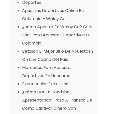
Deportes
Apuestas Deportivas Online En
Colombia – Wplay Co
¿cómo Apostar En Wplay Co? Guía
Fácil Para Apuestas Deportivas En
Colombia
Betsson El Mejor Sitio De Apuestas Y
On Line Casino Del País
Mercados Para Apuestas
Deportivas En Honduras
Experiencias Exclusivas
¿cómo Dar En Hondubet
Apresentando? Paso A Transito De
Como Cautivar Dinero Con