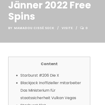
Jänner 2022 Free
Spins
BY
MAMADOU CISSÉ SECK
VISITE
0
Content
Starburst #206 Die X
Blackjack Inoffizieller mitarbeiter
Das Ministerium für
staatssicherheit Vulkan Vegas