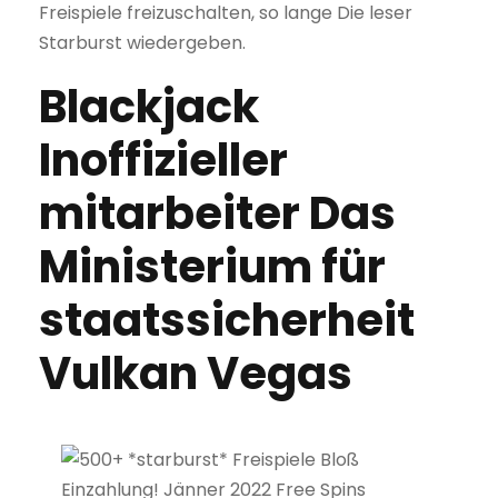
Freispiele freizuschalten, so lange Die leser
Starburst wiedergeben.
Blackjack
Inoffizieller
mitarbeiter Das
Ministerium für
staatssicherheit
Vulkan Vegas