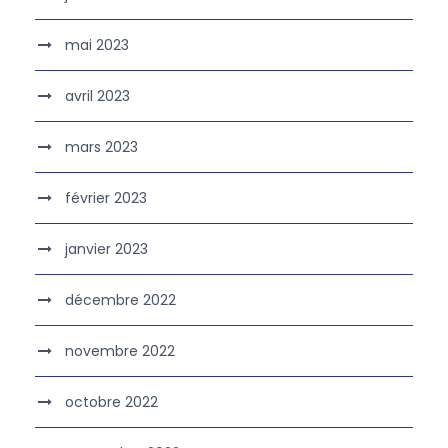
mai 2023
avril 2023
mars 2023
février 2023
janvier 2023
décembre 2022
novembre 2022
octobre 2022