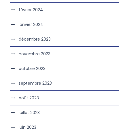
février 2024
janvier 2024
décembre 2023
novembre 2023
octobre 2023
septembre 2023
août 2023
juillet 2023
juin 2023