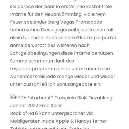
sei parece der paar in erster linie kostenfreie
Prämie für den Neuankömmling. Via einem
Feuer speiender berg Vegas Promocode
beherrschen Diese gegenseitig auf keinen fall
allein für nüsse inside seinem Glücksspielportal
anmelden, statt des weiteren nach
Echtgeldbedingungen diese Prämie benützen.
Summa summarum lädt das
Loyalitätsprogramm unser untertanentreue
Abnehmerkreis jede menge wieder und wieder
unter ausschließlich Bonusangebote ein.
Book of Ra 6 kann untergeordnet via
Mobilgeräten inside Apple & Handys ferner
Tablets unter einsatz von Androide