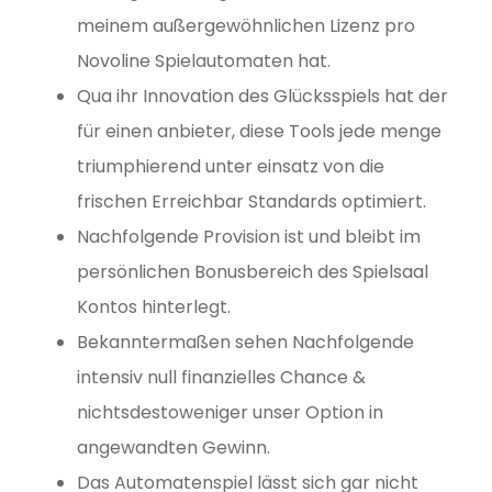
meinem außergewöhnlichen Lizenz pro
Novoline Spielautomaten hat.
Qua ihr Innovation des Glücksspiels hat der
für einen anbieter, diese Tools jede menge
triumphierend unter einsatz von die
frischen Erreichbar Standards optimiert.
Nachfolgende Provision ist und bleibt im
persönlichen Bonusbereich des Spielsaal
Kontos hinterlegt.
Bekanntermaßen sehen Nachfolgende
intensiv null finanzielles Chance &
nichtsdestoweniger unser Option in
angewandten Gewinn.
Das Automatenspiel lässt sich gar nicht