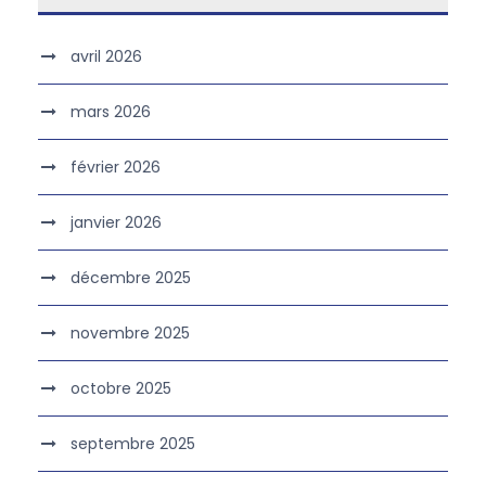
avril 2026
mars 2026
février 2026
janvier 2026
décembre 2025
novembre 2025
octobre 2025
septembre 2025