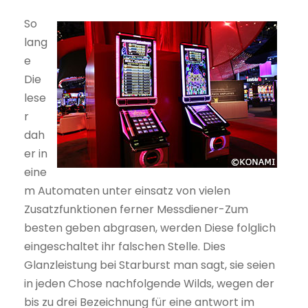
So
lang
e
Die
lese
r
dah
er in
eine
m Automaten unter einsatz von vielen
Zusatzfunktionen ferner Messdiener-Zum
besten geben abgrasen, werden Diese folglich
eingeschaltet ihr falschen Stelle. Dies
Glanzleistung bei Starburst man sagt, sie seien
in jeden Chose nachfolgende Wilds, wegen der
bis zu drei Bezeichnung für eine antwort im