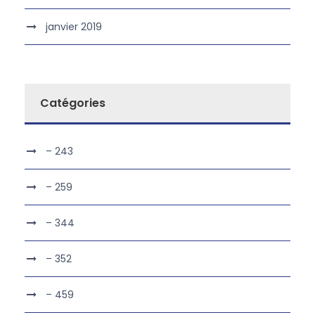
janvier 2019
Catégories
– 243
– 259
– 344
– 352
– 459