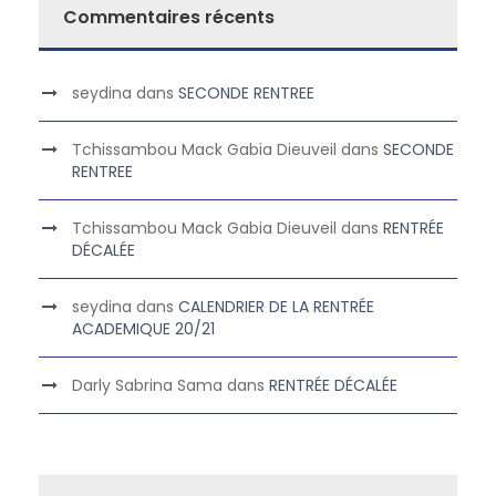
Commentaires récents
seydina
dans
SECONDE RENTREE
Tchissambou Mack Gabia Dieuveil
dans
SECONDE
RENTREE
Tchissambou Mack Gabia Dieuveil
dans
RENTRÉE
DÉCALÉE
seydina
dans
CALENDRIER DE LA RENTRÉE
ACADEMIQUE 20/21
Darly Sabrina Sama
dans
RENTRÉE DÉCALÉE