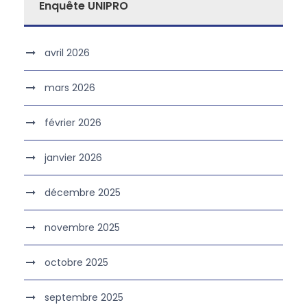
Enquête UNIPRO
avril 2026
mars 2026
février 2026
janvier 2026
décembre 2025
novembre 2025
octobre 2025
septembre 2025