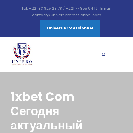
Tel: +221 33 825 23 78 / +221 77 855 94 19 | Email:
contact@universprofessionnel.com
Univers Professionnel
1xbet Com
Сегодня
актуальный