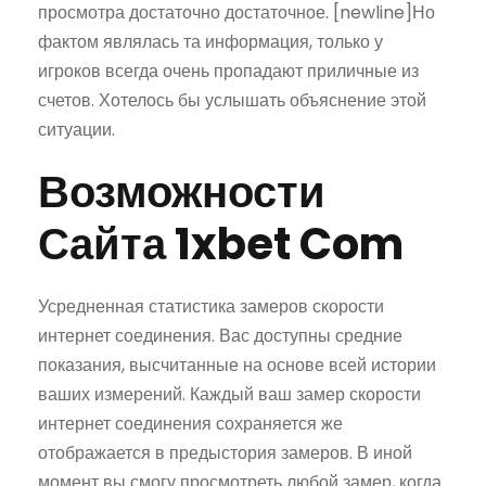
просмотра достаточно достаточное. [newline]Но
фактом являлась та информация, только у
игроков всегда очень пропадают приличные из
счетов. Хотелось бы услышать объяснение этой
ситуации.
Возможности
Сайта 1xbet Com
Усредненная статистика замеров скорости
интернет соединения. Вас доступны средние
показания, высчитанные на основе всей истории
ваших измерений. Каждый ваш замер скорости
интернет соединения сохраняется же
отображается в предыстория замеров. В иной
момент вы смогу просмотреть любой замер, когда