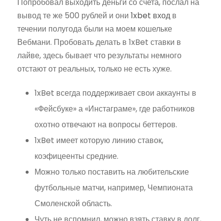
Попробовал выходить деньги со счета, послал на
вывод те же 500 рублей и они
1xbet вход
в
течении полугода были на моем кошельке
Вебмани. Пробовать делать в 1xBet ставки в
лайве, здесь бывает что результаты немного
отстают от реальных, только не есть хуже.
1xBet всегда поддерживает свои аккаунты в
«Фейсбуке» а «Инстаграме», где работников
охотно отвечают на вопросы беттеров.
1xBet имеет которую линию ставок,
коэфицеенты средние.
Можно только поставить на любительские
футбольные матчи, например, Чемпионата
Смоленской область.
Чуть не вспомнил, можно взять ставку в долг,