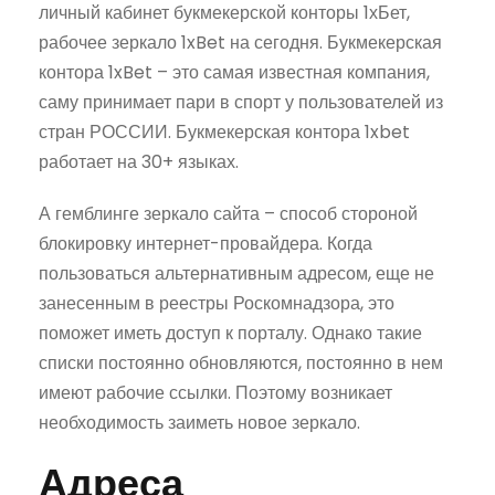
личный кабинет букмекерской конторы 1хБет,
рабочее зеркало 1xBet на сегодня. Букмекерская
контора 1xBet – это самая известная компания,
саму принимает пари в спорт у пользователей из
стран РОССИИ. Букмекерская контора 1xbet
работает на 30+ языках.
А гемблинге зеркало сайта – способ стороной
блокировку интернет-провайдера. Когда
пользоваться альтернативным адресом, еще не
занесенным в реестры Роскомнадзора, это
поможет иметь доступ к порталу. Однако такие
списки постоянно обновляются, постоянно в нем
имеют рабочие ссылки. Поэтому возникает
необходимость заиметь новое зеркало.
Адреса