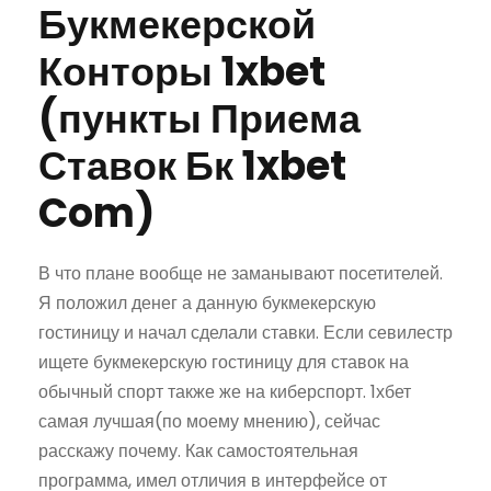
Букмекерской
Конторы 1xbet
(пункты Приема
Ставок Бк 1xbet
Com)
В что плане вообще не заманывают посетителей.
Я положил денег а данную букмекерскую
гостиницу и начал сделали ставки. Если севилестр
ищете букмекерскую гостиницу для ставок на
обычный спорт также же на киберспорт. 1хбет
самая лучшая(по моему мнению), сейчас
расскажу почему. Как самостоятельная
программа, имел отличия в интерфейсе от