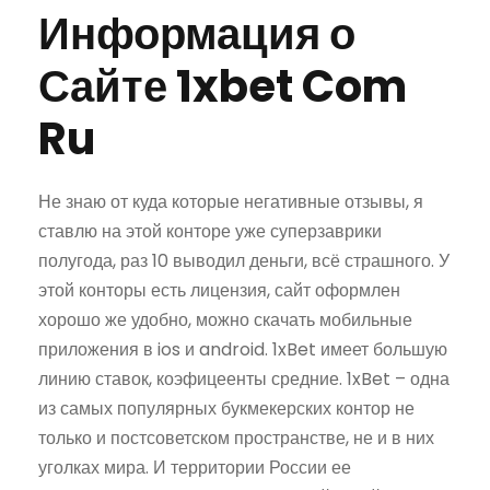
Информация о
Сайте 1xbet Com
Ru
Не знаю от куда которые негативные отзывы, я
ставлю на этой конторе уже суперзаврики
полугода, раз 10 выводил деньги, всё страшного. У
этой конторы есть лицензия, сайт оформлен
хорошо же удобно, можно скачать мобильные
приложения в ios и android. 1xBet имеет большую
линию ставок, коэфицеенты средние. 1xBet – одна
из самых популярных букмекерских контор не
только и постсоветском пространстве, не и в них
уголках мира. И территории России ее