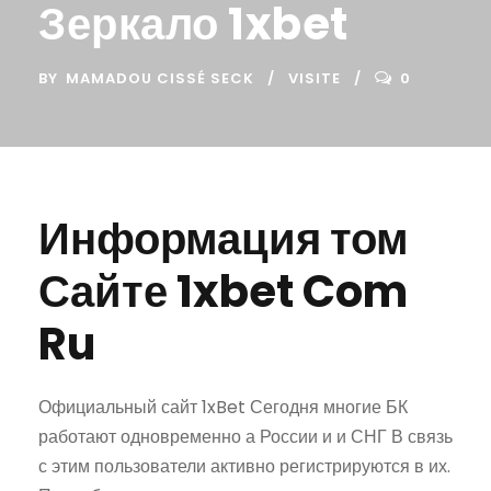
Зеркало 1xbet
BY
MAMADOU CISSÉ SECK
VISITE
0
Информация том
Сайте 1xbet Com
Ru
Официальный сайт 1xBet Сегодня многие БК
работают одновременно а России и и СНГ В связь
с этим пользователи активно регистрируются в их.