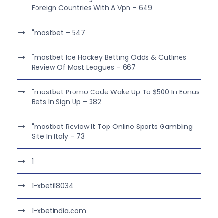
Foreign Countries With A Vpn – 649
"mostbet – 547
"mostbet Ice Hockey Betting Odds & Outlines
Review Of Most Leagues – 667
"mostbet Promo Code Wake Up To $500 In Bonus
Bets In Sign Up – 382
"mostbet Review It Top Online Sports Gambling
Site In Italy – 73
1
1-xbeti18034
1-xbetindia.com